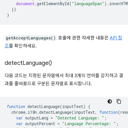
document
.
getElementById
(
"languageSpan"
).
innerHTM
})
}
getAcceptLanguages()
호출에 관한 자세한 내용은
API 참
조
를 확인하세요.
detect
Language(
)
다음 코드는 지정된 문자열에서 최대 3개의 언어를 감지하고 결
과를 줄바꿈으로 구분된 문자열로 표시합니다.
function
detectLanguage
(
inputText
)
{
chrome
.
i18n
.
detectLanguage
(
inputText
,
function
(
res
var
outputLang
=
"Detected Language: "
;
var
outputPercent
=
"Language Percentage: "
;