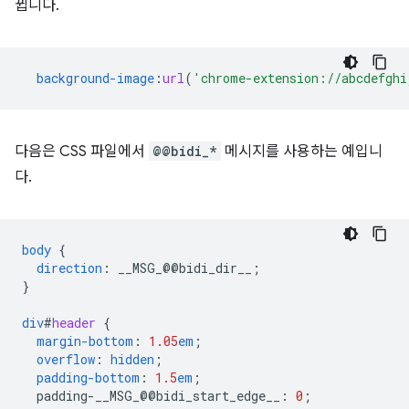
뀝니다.
background-image
:
url
(
'chrome-extension://abcdefghi
다음은 CSS 파일에서
@@bidi_*
메시지를 사용하는 예입니
다.
body
{
direction
:
__MSG_
@@
bidi_dir__
;
}
div
#
header
{
margin-bottom
:
1.05
em
;
overflow
:
hidden
;
padding-bottom
:
1.5
em
;
padding-__MSG_@@
bidi_start_edge__
:
0
;