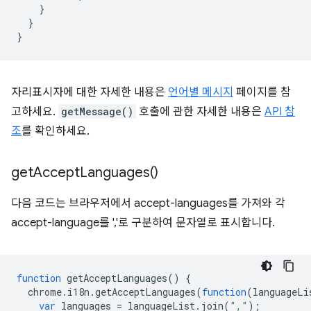
}
}
}
자리표시자에 대한 자세한 내용은
언어별 메시지
페이지를 참
고하세요.
getMessage()
호출에 관한 자세한 내용은
API 참
조
를 확인하세요.
get
Accept
Languages(
)
다음 코드는 브라우저에서 accept-languages를 가져와 각
accept-language를 ','로 구분하여 문자열로 표시합니다.
function
getAcceptLanguages
()
{
chrome
.
i18n
.
getAcceptLanguages
(
function
(
languageLi
var
languages
=
languageList
.
join
(
","
);