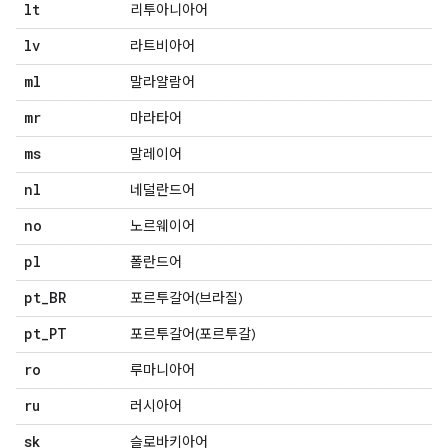
lt
리투아니아어
lv
라트비아어
ml
말라얄람어
mr
마라타어
ms
말레이어
nl
네덜란드어
no
노르웨이어
pl
폴란드어
pt
_
BR
포르투갈어(브라질)
pt
_
PT
포르투갈어(포르투갈)
ro
루마니아어
ru
러시아어
sk
슬로바키아어