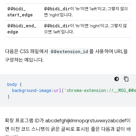
@@bidi
_
@@bidi
_
dir
이 'ltr'이면 'left'이고, 그렇지 않으
start
_
edge
면 'right'입니다.
@@bidi
_
end
_
@@bidi
_
dir
이 'ltr'이면 'right'이고, 그렇지 않
edge
으면 'left'입니다.
다음은 CSS 파일에서
@@extension_id
를 사용하여 URL을
구성하는 예입니다.
body
{
background-image
:
url
(
'chrome-extension://__MSG_@@e
}
확장 프로그램 ID가 abcdefghijklmnopqrstuvwxyzabcdef이
면 이전 코드 스니펫의 굵은 글씨로 표시된 줄은 다음과 같이 바