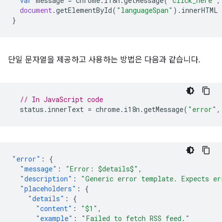
var
message
=
chrome
.
i18n
.
getMessage
(
"click_here"
,
document
.
getElementById
(
"languageSpan"
).
innerHTML
}
단일 문자열을 제공하고 사용하는 방법은 다음과 같습니다.
// In JavaScript code
status
.
innerText
=
chrome
.
i18n
.
getMessage
(
"error"
,
"error"
:
{
"message"
:
"Error: $details$"
,
"description"
:
"Generic error template. Expects er
"placeholders"
:
{
"details"
:
{
"content"
:
"$1"
,
"example"
:
"Failed to fetch RSS feed."