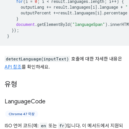
for
(
i
=
0
;
i
 < 
result
.
languages
.
length
;
i
++
)
{
outputLang
+=
result
.
languages
[
i
].
language
+
"
outputPercent
+=
result
.
languages
[
i
].
percentage
}
document
.
getElementById
(
"languageSpan"
).
innerHTM
});
}
detectLanguage(inputText)
호출에 대한 자세한 내용은
API 참조
를 확인하세요.
유형
Language
Code
Chrome 47 이상
ISO 언어 코드(예:
en
또는
fr
)입니다. 이 메서드에서 지원되