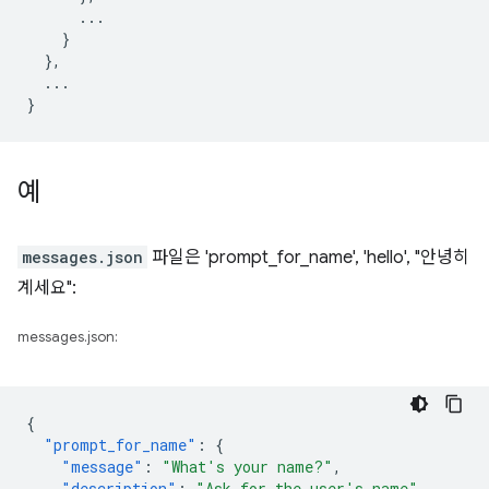
...
}
},
...
}
예
messages.json
파일은 'prompt_for_name', 'hello', "안녕히
계세요":
messages.json:
{
"prompt_for_name"
:
{
"message"
:
"What's your name?"
,
"description"
:
"Ask for the user's name"