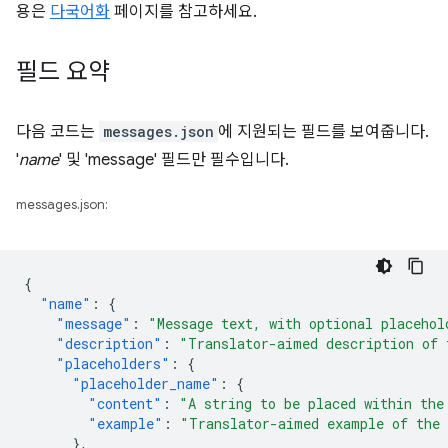
용은
다국어화
페이지를 참고하세요.
필드 요약
다음 코드는
messages.json
에 지원되는 필드를 보여줍니다.
'
name
' 및 'message' 필드만 필수입니다.
messages.json:
{
"name"
:
{
"message"
:
"Message text, with optional placehol
"description"
:
"Translator-aimed description of 
"placeholders"
:
{
"placeholder_name"
:
{
"content"
:
"A string to be placed within the
"example"
:
"Translator-aimed example of the 
},