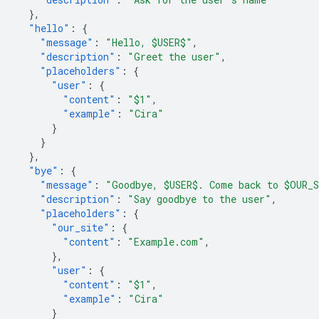
},
"hello"
:
{
"message"
:
"Hello, $USER$"
,
"description"
:
"Greet the user"
,
"placeholders"
:
{
"user"
:
{
"content"
:
"$1"
,
"example"
:
"Cira"
}
}
},
"bye"
:
{
"message"
:
"Goodbye, $USER$. Come back to $OUR_
"description"
:
"Say goodbye to the user"
,
"placeholders"
:
{
"our_site"
:
{
"content"
:
"Example.com"
,
},
"user"
:
{
"content"
:
"$1"
,
"example"
:
"Cira"
}