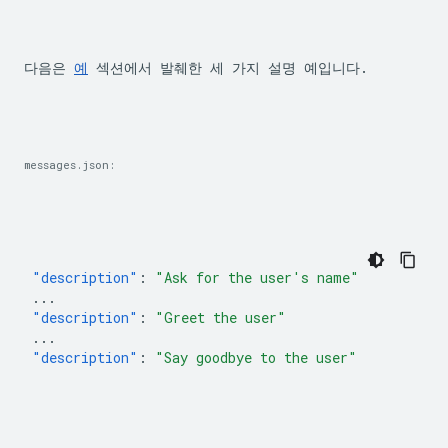
다음은 
예
 섹션에서 발췌한 세 가지 설명 예입니다.
messages.json:
"description"
:
"Ask for the user's name"
...
"description"
:
"Greet the user"
...
"description"
:
"Say goodbye to the user"