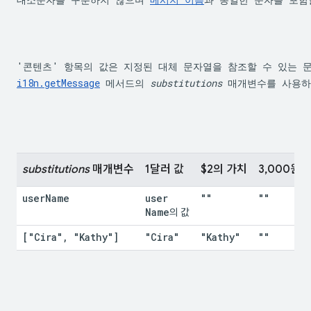
i18n.getMessage
 메서드의 
substitutions
 매개변수를 사용하
substitutions
 매개변수
1달러 값
$2의 가치
3,000원
user
Name
user
""
""
Name
의 값
["Cira"
,
 "Kathy"]
"Cira"
"Kathy"
""