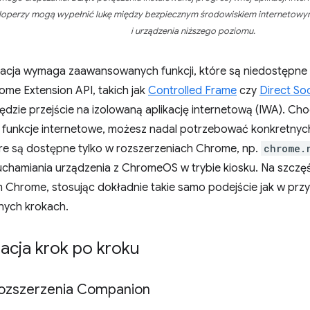
operzy mogą wypełnić lukę między bezpiecznym środowiskiem internetowym
i urządzenia niższego poziomu.
likacja wymaga zaawansowanych funkcji, które są niedostępn
ome Extension API, takich jak
Controlled Frame
czy
Direct So
ędzie przejście na izolowaną aplikację internetową (IWA). C
unkcje internetowe, możesz nadal potrzebować konkretnych 
óre są dostępne tylko w rozszerzeniach Chrome, np.
chrome.
hamiania urządzenia z ChromeOS w trybie kiosku. Na szczę
m Chrome, stosując dokładnie takie samo podejście jak w prz
jnych krokach.
acja krok po kroku
ozszerzenia Companion