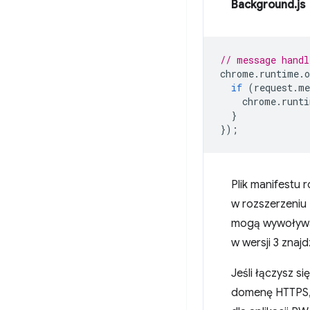
Background.js
// message handl
chrome
.
runtime
.
o
if
(
request
.
me
chrome
.
runti
}
});
Plik manifestu 
w rozszerzeniu
mogą wywoływać
w wersji 3 znaj
Jeśli łączysz s
domenę HTTPS, 