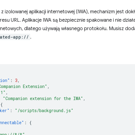
ę z izolowanej aplikacji internetowej (IWA), mechanizm jest dokł
resu URL. Aplikacje IWA są bezpiecznie spakowane i nie dzia
rnetowych, dlatego używają własnego protokołu. Musisz dod
lated-app://
.
sion"
:
3
,
Companion Extension"
,
.1"
,
:
"Companion extension for the IWA"
,
{
ker"
:
"/scripts/background.js"
nnectable"
:
{
[
-app://*/*"