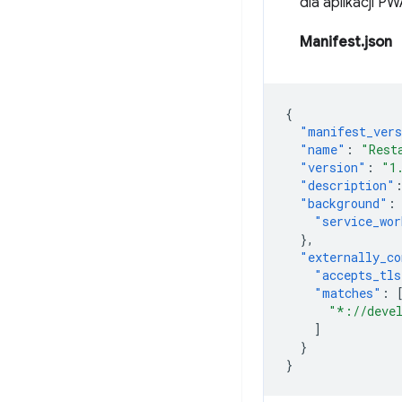
dla aplikacji PW
Manifest.json
{
"manifest_ver
"name"
:
"Rest
"version"
:
"1
"description"
"background"
:
"service_wor
},
"externally_co
"accepts_tls
"matches"
:
"*://deve
]
}
}