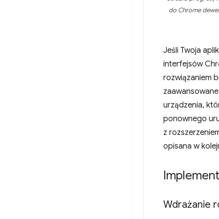
do Chrome dewel
Jeśli Twoja ap
interfejsów Chr
rozwiązaniem b
zaawansowane f
urządzenia, kt
ponownego uruc
z rozszerzenie
opisana w kole
Implement
Wdrażanie r