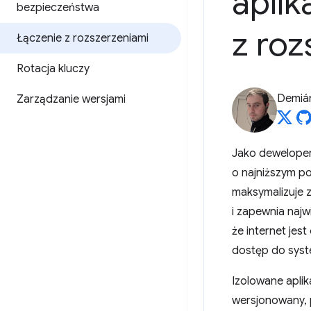
aplik
bezpieczeństwa
z ro
Łączenie z rozszerzeniami
Rotacja kluczy
Demián
Zarządzanie wersjami
Jako deweloper
o najniższym po
maksymalizuje 
i zapewnia naj
że internet jes
dostęp do syst
Izolowane aplik
wersjonowany, p