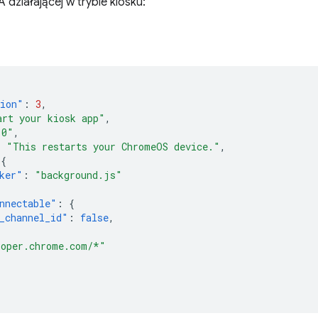
A działającej w trybie kiosku:
sion"
:
3
,
art your kiosk app"
,
.0"
,
:
"This restarts your ChromeOS device."
,
{
ker"
:
"background.js"
nnectable"
:
{
_channel_id"
:
false
,
[
loper.chrome.com/*"