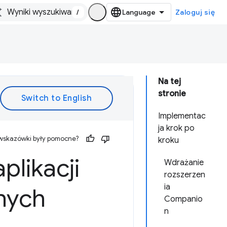
/
Zaloguj się
Na tej
stronie
Implementac
ja krok po
 wskazówki były pomocne?
kroku
likacji
Wdrażanie
rozszerzen
ia
anych
Companio
n