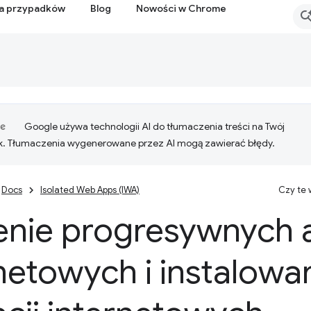
ia przypadków
Blog
Nowości w Chrome
Google używa technologii AI do tłumaczenia treści na Twój
k. Tłumaczenia wygenerowane przez AI mogą zawierać błędy.
Docs
Isolated Web Apps (IWA)
Czy te
nie progresywnych ap
netowych i instalow