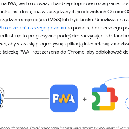
ę na IWA, warto rozważyć bardziej stopniowe rozwiązanie: p
hnika jest dostępna w zarządzanych środowiskach ChromeOS,
rządzane sesje gościa (MGS) lub tryb kiosku. Umożliwia ona ap
PI rozszerzeń niższego poziomu
za pomocą bezpiecznego prz
m ilustruje to progresywne podejście: zaczynając od standard
ci, aby stała się progresywną aplikacją internetową z możliw
c ścieżkę PWA i rozszerzenia do Chrome, aby odblokować dod
nego ulepszania. Dzięki połączeniu instalowanej progresywnej aplikacji int