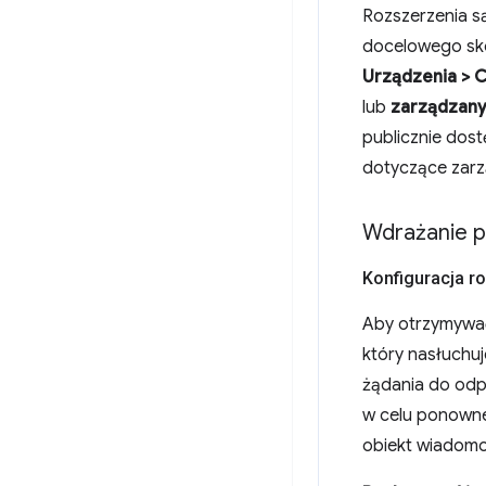
Rozszerzenia s
docelowego skon
Urządzenia > C
lub
zarządzanyc
publicznie dos
dotyczące zarz
Wdrażanie p
Konfiguracja r
Aby otrzymywać 
który nasłuchuj
żądania do odp
w celu ponowne
obiekt wiadomo