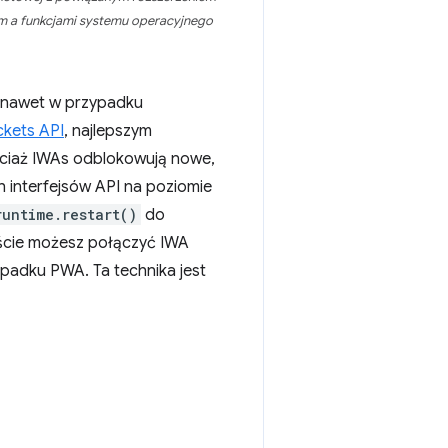
 a funkcjami systemu operacyjnego
e nawet w przypadku
ckets API
, najlepszym
hociaż IWAs odblokowują nowe,
interfejsów API na poziomie
runtime.restart()
do
ście możesz połączyć IWA
ypadku PWA. Ta technika jest