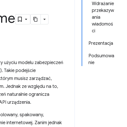
Wdrażanie
przekazyw
ome
ania
wiadomoś
ci
Prezentacja
Podsumowa
rzy użyciu modelu zabezpieczeń
nie
). Takie podejście
 którym musisz zarządzać,
m. Jednak ze względu na to,
eń naturalnie ogranicza
API urządzenia.
izolowany, spakowany,
mie internetowej. Zanim jednak