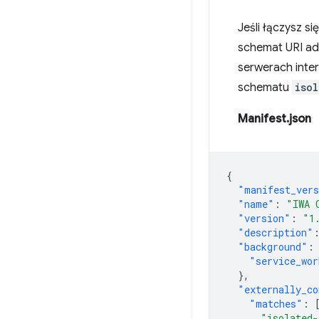
Jeśli łączysz si
schemat URI ad
serwerach inte
schematu
iso
Manifest.json
{
"manifest_ver
"name"
:
"IWA 
"version"
:
"1
"description"
"background"
:
"service_wor
},
"externally_co
"matches"
:
"isolated