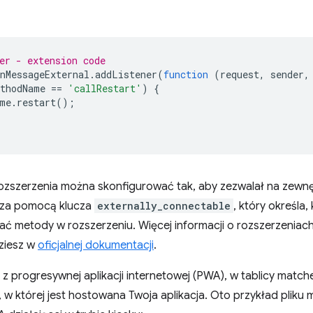
er - extension code
nMessageExternal
.
addListener
(
function
(
request
,
sender
,
thodName
==
'callRestart'
)
{
me
.
restart
();
rozszerzenia można skonfigurować tak, aby zezwalał na zewnę
 za pomocą klucza
externally_connectable⁠⁠
, który określa,
 metody w rozszerzeniu. Więcej informacji o rozszerzeniach
dziesz w
oficjalnej dokumentacji
.
ię z progresywnej aplikacji internetowej (PWA), w tablicy mat
w której jest hostowana Twoja aplikacja. Oto przykład pliku