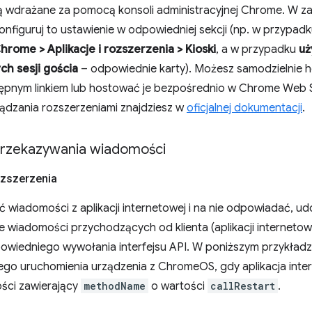
ą wdrażane za pomocą konsoli administracyjnej Chrome. W z
figuruj to ustawienie w odpowiedniej sekcji (np. w przypadk
hrome > Aplikacje i rozszerzenia > Kioski
, a w przypadku
uż
h sesji gościa
– odpowiednie karty). Możesz samodzielnie 
tępnym linkiem lub hostować je bezpośrednio w Chrome Web S
ądzania rozszerzeniami znajdziesz w
oficjalnej dokumentacji
.
rzekazywania wiadomości
ozszerzenia
wiadomości z aplikacji internetowej i na nie odpowiadać, udos
e wiadomości przychodzących od klienta (aplikacji internetowe
owiedniego wywołania interfejsu API. W poniższym przykładz
go uruchomienia urządzenia z ChromeOS, gdy aplikacja inte
ści zawierający
methodName
o wartości
callRestart
.