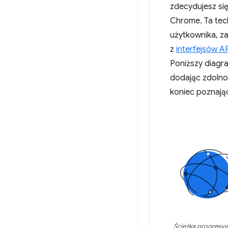
zdecydujesz si
Chrome. Ta tec
użytkownika, za
z
interfejsów A
Poniższy diagra
dodając zdolnoś
koniec poznają
Ścieżka progresyw