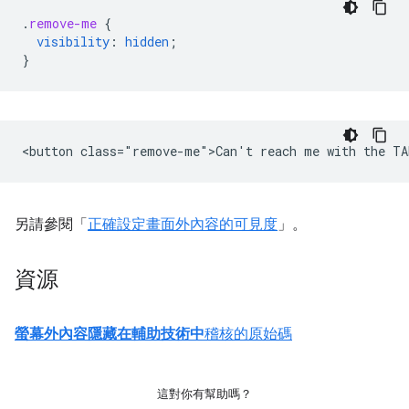
.
remove-me
{
visibility
:
hidden
;
}
另請參閱「
正確設定畫面外內容的可見度
」。
資源
螢幕外內容隱藏在輔助技術中
稽核的原始碼
這對你有幫助嗎？