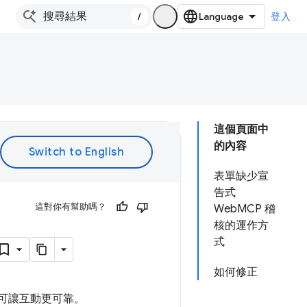
/
登入
這個頁面中
的內容
表單缺少宣
告式
這對你有幫助嗎？
WebMCP 稽
核的運作方
式
如何修正
料可讓互動更可靠。