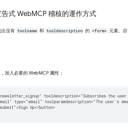
告式 Web
MCP 稽核的運作方式
 會找出沒有
toolname
和
tooldescription
的
<form>
元素。目
單，加入必要的 WebMCP 屬性：
newsletter_signup" tooldescription="Subscribes the user 
mail" type="email" toolparamdescription="The user's ema
submit">Sign Up</button>
