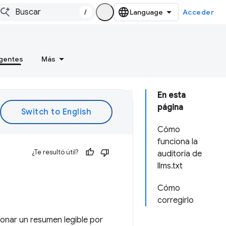
/
Acceder
agentes
Más
En esta
página
Cómo
funciona la
¿Te resultó útil?
auditoría de
llms.txt
Cómo
corregirlo
onar un resumen legible por