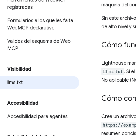
Herramientas de Web
MCP
máquina del co
registradas
Sin este archiv
Formularios a los que les falta
de alto nivel y 
Web
MCP declarativo
Validez del esquema de Web
Cómo funci
MCP
Lighthouse marc
Visibilidad
llms.txt
. Si 
No aplicable (N
llms
.
txt
Cómo corr
Accesibilidad
Accesibilidad para agentes
Crea un archiv
https://exam
resumen conciso