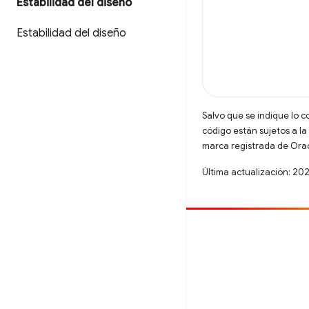
Estabilidad del diseño
Estabilidad del diseño
Salvo que se indique lo c
código están sujetos a la
marca registrada de Oracl
Última actualización: 20
Contribuir
Informar un error
Ver incidentes abiertos