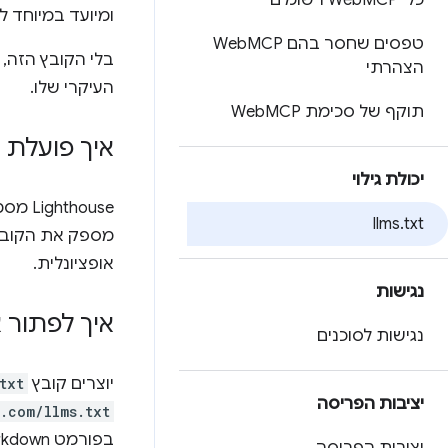
כלי Web
MCP רשומים
ומיועד במיוחד למודלים
טפסים שחסר בהם Web
MCP
בלי הקובץ הזה, 
הצהרתי
העיקרי שלו.
תוקף של סכימת Web
MCP
איך פועלת ה
יכולת גילוי
Lighthouse מסמן את הדפים אם מתרחשת שגיאת שרת בניסיון לאחזר את הקובץ
llms
.
txt
אופציונלית.
נגישות
איך לפתור 
נגישות לסוכנים
יוצרים קובץ
txt
יציבות הפריסה
.com/llms.txt
בפורמט Markdown של מטרת האתר וקישורים מרכזיים.