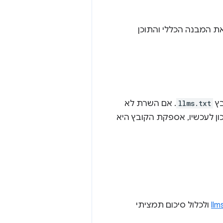
את המבנה הכללי והתוכן
llms.txt
. אם השרת לא
תוצאה היא 404), הביקורת מסומנת כ'לא רלוונטי' (N/A), כי נכון לעכשיו, אספקת הקובץ היא
ולכלול סיכום תמציתי