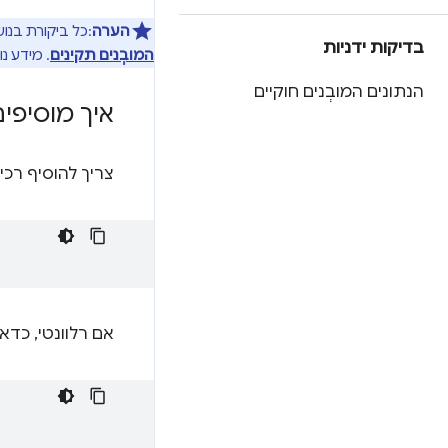
הערה
:כל ביקורת בנושא אופטימיזציה למנועי חי
בדיקות ידניות
המובְנים תקינים
. מידע נו
הנתונים המובְנים חוקיים
איך מוסיפי
צריך להוסיף רכי
אם רלוונטי, כדא