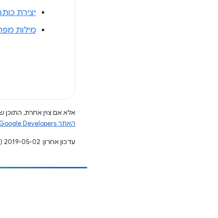
יצירת כותר
מילות מפתח
אלא אם צוין אחרת, התוכן של
האתר Google Developers‏
עדכון אחרון: 2019-05-02 (שעון UTC).
הוספת תוכן
דיווח על באג