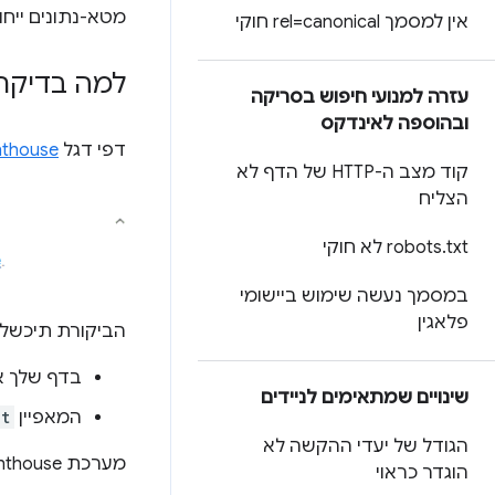
מטא-נתונים ייחו
אין למסמך rel=canonical חוקי
למה בדיקת המטא-
עזרה למנועי חיפוש בסריקה
ובהוספה לאינדקס
דפי דגל
hthouse
קוד מצב ה-HTTP של הדף לא
הצליח
txt לא חוקי
.
robots
במסמך נעשה שימוש ביישומי
פלאגין
הביקורת תיכשל 
בדף שלך אי
שינויים שמתאימים לניידים
המאפיין
nt
הגודל של יעדי ההקשה לא
מערכת Lighthouse לא בודקת את איכות התיאור.
הוגדר כראוי