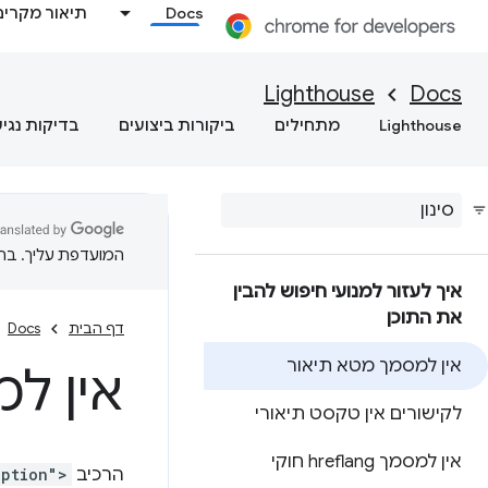
Docs
תיאור מקרים
Lighthouse
Docs
Lighthouse
מתחילים
ביקורות ביצועים
בדיקות נגי
המועדפת עליך. בתרג
איך לעזור למנועי חיפוש להבין
את התוכן
דף הבית
Docs
אין למסמך מטא תיאור
אין ל
לקישורים אין טקסט תיאורי
אין למסמך hreflang חוקי
הרכיב
iption">