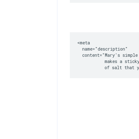
<meta

  name="description"

  content="Mary's simple 
           makes a sticky
           of salt that 