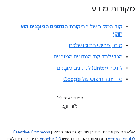
מקורות מידע
קוד המקור של הביקורת
הנתונים המובְנים הוא
חוקי
סימון פריטי התוכן שלכם
הכלי לבדיקת הנתונים המובְנים
לינטר (Linter) לנתונים מובְנים
גלריית החיפוש של Google
המידע עזר לך?
אלא אם צוין אחרת, התוכן של דף זה הוא ברישיון
Creative Commons
Attribution 4.0
ודוגמאות הקוד הן ברישיון
Apache 2.0
. לפרטים, ניתן לעיין