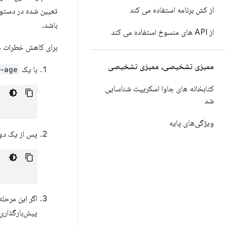
از کش برنامه استفاده می کند
تعیین شده در دستو
باشد.
از API های منسوخ استفاده می کند
برای کاهش خطرات مرت
ممیزی تشخیصی، ممیزی تشخیصی
با یک
-age
کتابخانه های جاوا اسکریپت شناسایی
شد
ویژگی‌های پایه
پس از یک دور
اگر این مرحله
پیش‌بارگذاری HSTS اضافه شوند و دستورال