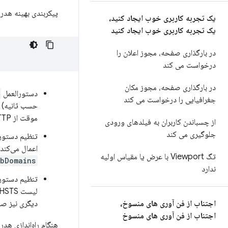
پیکربندی بهینه هدر HSTS به شرح زیر است
یک تجربه کاربری خوب ایجاد کنید،
یک تجربه کاربری خوب ایجاد کنید
در بارگذاری صفحه، مجوز اعلان را
درخواست می کند
در بارگذاری صفحه، مجوز مکان
دستورالعمل
جغرافیایی را درخواست می کند
موقت از HTTP به HTTPS)، کاربران می‌توانند دوباره با HTTP ساده به سایت دسترسی پیدا کنند.
از چسباندن کاربران به فیلدهای ورودی
جلوگیری می کند
تنظیم دستور
اعمال می‌کند. برای 
تگ Viewport با عرض یا مقیاس اولیه
bDomains
ندارد
تنظیم دستور
اجتناب از فن آوری های منسوخ،
دیگری نیز ص
اجتناب از فن آوری های منسوخ