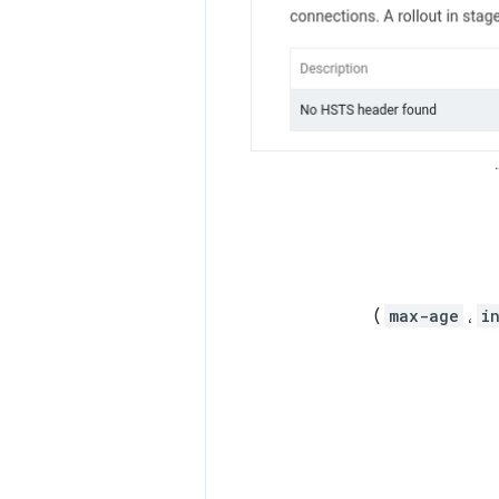
)
max-age
،
i