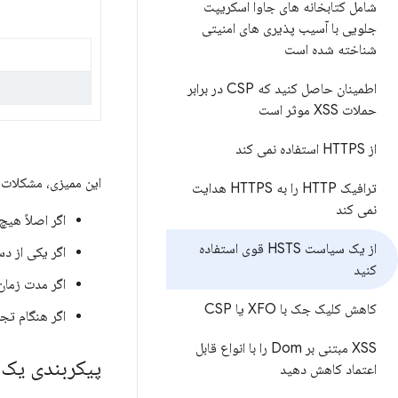
شامل کتابخانه های جاوا اسکریپت
جلویی با آسیب پذیری های امنیتی
شناخته شده است
اطمینان حاصل کنید که CSP در برابر
حملات XSS موثر است
از HTTPS استفاده نمی کند
این ممیزی، مشکلات زیر را در ه
ترافیک HTTP را به HTTPS هدایت
نمی کند
اگر اصلاً هیچ هدر HSTS 
از یک سیاست HSTS قوی استفاده
اگر یکی از د
کنید
اگر مدت زمان
کاهش کلیک جک با XFO یا CSP
اگر هنگام تج
XSS مبتنی بر Dom را با انواع قابل
پیکربندی یک سیاس
اعتماد کاهش دهید