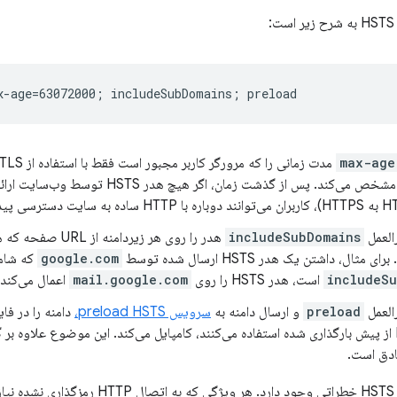
:
max-age
حسب ثانیه) مشخص می‌کند. پس از گذشت زمان، اگ
العمل
includeSubDomains
هدر را روی هر زیردامن
مثال، داشتن یک هدر HSTS ارسال شده توسط
google.com
که شام
includeSu
است، هدر HSTS را روی
mail.google.com
اعمال می‌کند.
العمل
preload
و ارسال دامنه به
سرویس preload HSTS،
دامنه را در فای
لیست HSTS از پیش بارگذاری شده استفاده می‌کنند، کامپایل می‌کند. این موضوع علاوه ب
ادق است.
هنگام راه‌اندازی هدر HSTS خطراتی وجود دارد. 