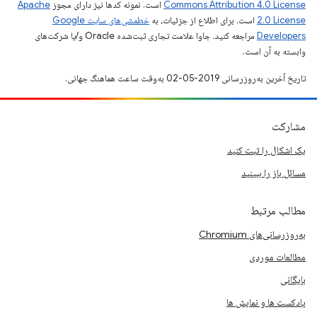
Commons Attribution 4.0 License
است. نمونه کدها نیز دارای مجوز
Apache
2.0 License
است. برای اطلاع از جزئیات، به
خطمشی‌های سایت Google
Developers‏
مراجعه کنید. جاوا علامت تجاری ثبت‌شده Oracle و/یا شرکت‌های
وابسته به آن است.
تاریخ آخرین به‌روزرسانی 2019-05-02 به‌وقت ساعت هماهنگ جهانی.
مشارکت
یک اشکال را ثبت کنید
مسائل باز را ببینید
مطالب مرتبط
به‌روزرسانی‌های Chromium
مطالعات موردی
بایگانی
پادکست ها و نمایش ها