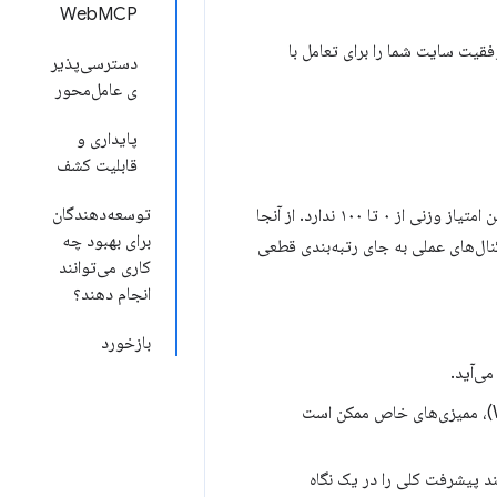
WebMCP
 قطعی، میزان موفقیت سایت شما را برای تعامل با
دسترسی‌پذیر
ی عامل‌محور
پایداری و
قابلیت کشف
توسعه‌دهندگان
برخلاف سایر دسته‌بندی‌های Lighthouse، دسته‌بندی مرور عاملی (Agentic Browsing) میانگین امتیاز وزنی از ۰ تا ۱۰۰ ندارد. از آنجا
برای بهبود چه
نال‌های عملی به جای رتبه‌بندی قطعی
کاری می‌توانند
انجام دهند؟
بازخورد
ی‌آید.
: در صورت عدم رعایت الزامات فنی (مانند اعتبار طرحواره WebMCP)، ممیزی‌های خاص ممکن است
د پیشرفت کلی را در یک نگاه