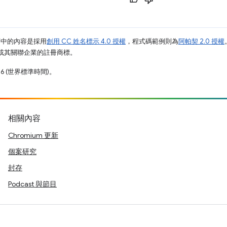
面中的內容是採用
創用 CC 姓名標示 4.0 授權
，程式碼範例則為
阿帕契 2.0 授權
e 和/或其關聯企業的註冊商標。
26 (世界標準時間)。
相關內容
Chromium 更新
個案研究
封存
Podcast 與節目