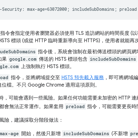
指令會指定使用者瀏覽器必須使用 TLS 造訪網站的時間長度 (
STS 標頭 (或從 HTTP 臨時重新導向至 HTTPS)，使用者就能
ludeSubDomains
指令後，系統會強制在最初傳送標頭的網頁網
如果
google.com
傳送的 HSTS 標頭包含
includeSubDomains
gle.com
上強制執行 HSTS 標頭。
load
指令，並將網域提交至
HSTS 預先載入服務
，即可將網域編
位檔。不只 Google Chrome 適用這項原則。
標頭時，可能會遇到一些風險。如果任何功能需要未加密的 HTTP 
都會無法正常運作。如果套用
preload
指令，可能需要更長時
風險，建議採取分階段做法：
max-age
開始，然後只新增
includeSubDomains
(不新增
pr