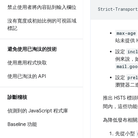
禁止使用者將內容貼到輸入欄位
沒有寬度或初始比例的可視區域
標記
max-age
站未提供 H
避免使用已淘汰的技術
設定
inc
例來說，
使用應用程式快取
mail.goo
使用已淘汰的 API
設定
pre
瀏覽器二進
診斷稽核
推出 HSTS 
間內，這些功能
偵測到的 Java
Script 程式庫
為降低發布相關
Baseline 功能
先從小型