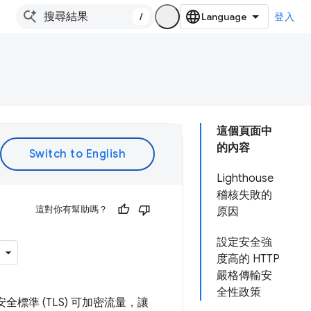
/
登入
這個頁面中
的內容
Lighthouse
稽核失敗的
這對你有幫助嗎？
原因
設定安全強
度高的 HTTP
嚴格傳輸安
全性政策
標準 (TLS) 可加密流量，讓