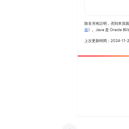
除非另有註明，否則本頁
策
》。Java 是 Oracl
上次更新時間：2024-11-
提供相片
提報錯誤
查看已知問題
條款
隱私權
Manage cookies