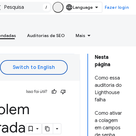
/
Fazer login
mendadas
Auditorias de SEO
Mais
Nesta
página
Como essa
auditoria do
Isso foi útil?
Lighthouse
falha
colem
Como ativar
a colagem
rada
em campos
de senha