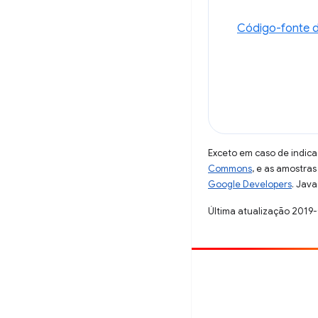
Código-fonte d
Exceto em caso de indica
Commons
, e as amostra
Google Developers
. Java
Última atualização 2019
Contribuir
Registre um bug