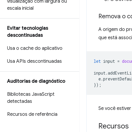
visualização com largura ou
escala inicial
Remova o có
Evitar tecnologias
A origem do p
descontinuadas
que está assoc
Usa o cache do aplicativo
Usa APIs descontinuadas
let
input
=
docu
input
.
addEventLi
e
.
preventDefau
Auditorias de diagnóstico
});
Bibliotecas Java
Script
detectadas
Se você estiver
Recursos de referência
Recursos