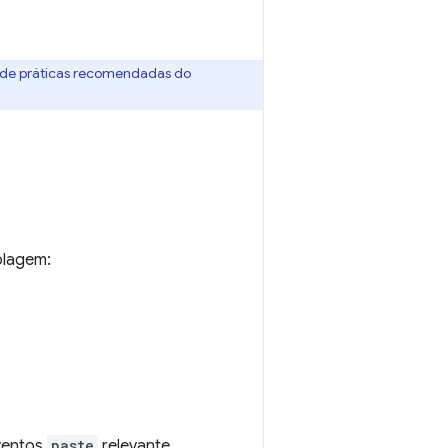
 de práticas recomendadas do
olagem:
eventos
paste
relevante.