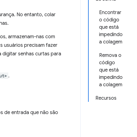
Encontrar
urança. No entanto, colar
o código
has.
que está
impedindo
rios, armazenam-nas com
a colagem
 usuários precisam fazer
 digitar senhas curtas para
Remova o
código
que está
ut>
.
impedindo
a colagem
Recursos
os de entrada que não são