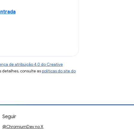
entrada
ença de atribuição 4.0 do Creative
s detalhes, consulte as
políticas do site do
Seguir
@ChromiumDev no X