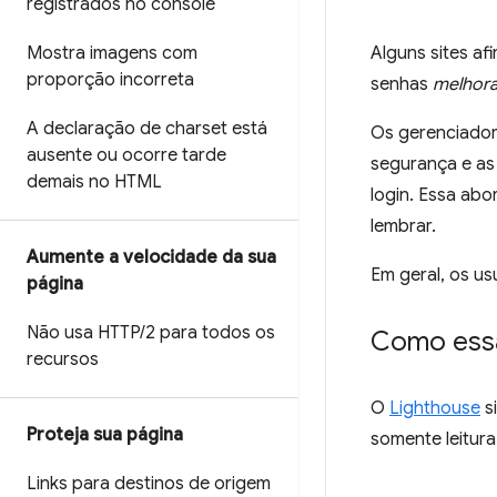
registrados no console
Mostra imagens com
Alguns sites af
proporção incorreta
senhas
melhor
A declaração de charset está
Os gerenciador
ausente ou ocorre tarde
segurança e as
demais no HTML
login. Essa abo
lembrar.
Aumente a velocidade da sua
Em geral, os u
página
Não usa HTTP
/
2 para todos os
Como essa
recursos
O
Lighthouse
s
Proteja sua página
somente leitura
Links para destinos de origem