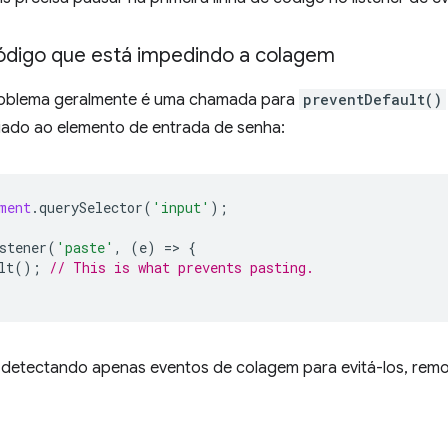
digo que está impedindo a colagem
roblema geralmente é uma chamada para
preventDefault()
iado ao elemento de entrada de senha:
ment
.
querySelector
(
'input'
);
stener
(
'paste'
,
(
e
)
=
>
{
lt
();
// This is what prevents pasting.
 detectando apenas eventos de colagem para evitá-los, remov