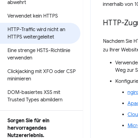
abwehrt
innerhalb von 1
Verwendet kein HTTPS
HTTP-Zugri
HTTP-Traffic wird nicht an
HTTPS weitergeleitet
Nachdem Sie HTT
zu Ihrer Websit
Eine strenge HSTS-Richtlinie
verwenden
Verwende
Weg zur Se
Clickjacking mit XFO oder CSP
minimieren
Konfigurie
ngin
DOM-basiertes XSS mit
Trusted Types abmildern
Apa
Clou
Sorgen Sie für ein
Micr
hervorragendes
Nutzererlebnis
.