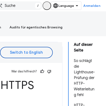
/
Anmelden
n
Audits für agentisches Browsing
Auf dieser
Seite
So schlägt
die
War das hilfreich?
Lighthouse-
Prüfung der
n HTTPS
HTTP-
Weiterleitun
g fehl
HTTP-