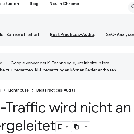
allstudien
Blog
Neu in Chrome
er Barrierefreiheit
Best Practices-Audits
SEO-Analyse
Google verwendet KI-Technologie, um Inhalte in Ihre
he zu übersetzen. KI-Übersetzungen können Fehler enthalten.
s
Lighthouse
Best Practices-Audits
Traffic wird nicht a
rgeleitet