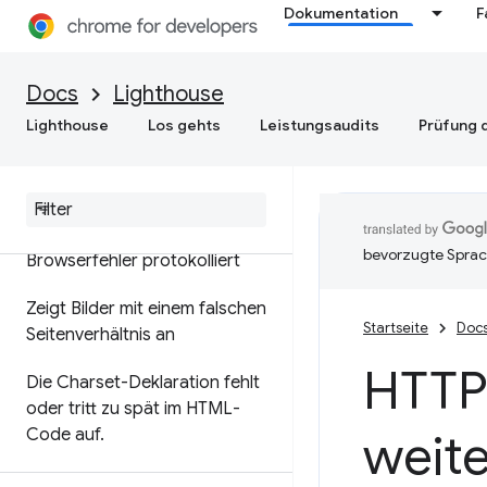
Dokumentation
F
Allgemeine Best Practices
Docs
Lighthouse
Lighthouse
Los gehts
Leistungsaudits
Prüfung d
Seite hat keinen HTML-
DOCTYPE
,
wodurch der
Quirks-Modus ausgelöst wird
In der Konsole wurden
bevorzugte Sprac
Browserfehler protokolliert
Zeigt Bilder mit einem falschen
Startseite
Doc
Seitenverhältnis an
HTTP-
Die Charset-Deklaration fehlt
oder tritt zu spät im HTML-
Code auf
.
weite