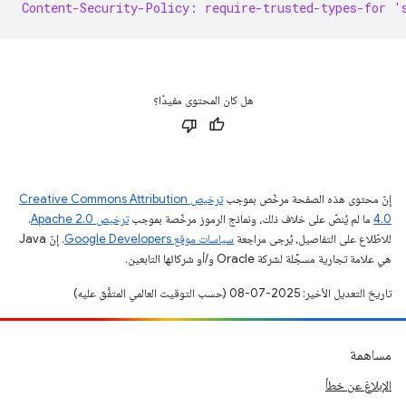
Content-Security-Policy: require-trusted-types-for '
هل كان المحتوى مفيدًا؟
إنّ محتوى هذه الصفحة مرخّص بموجب
ترخيص Creative Commons Attribution
4.0‏
ما لم يُنصّ على خلاف ذلك، ونماذج الرموز مرخّصة بموجب
ترخيص Apache 2.0‏
.
للاطّلاع على التفاصيل، يُرجى مراجعة
سياسات موقع Google Developers‏
. إنّ Java
هي علامة تجارية مسجَّلة لشركة Oracle و/أو شركائها التابعين.
تاريخ التعديل الأخير: 2025-07-08 (حسب التوقيت العالمي المتفَّق عليه)
مساهمة
الإبلاغ عن خطأ