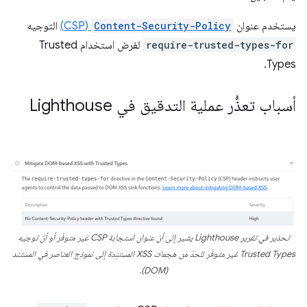
يستخدم عنوان
Content-Security-Policy
(CSP)
التوجيه
require-trusted-types-for
لفرض استخدام Trusted
Types.
أسباب تعذُّر عملية التدقيق في Lighthouse
تحذير في تقرير Lighthouse يشير إلى أنّ عنوان استجابة CSP غير متوفّر أو أنّ توجيه
Trusted Types غير متوفّر للحدّ من هجمات XSS المستنِدة إلى نموذج العناصر في المستند
(DOM).