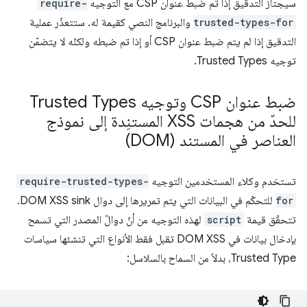
سيجتاز التدقيق إذا تم ضبط عنوان CSP مع التوجيه
require-
trusted-types-for
والبرنامج النصي كقيمة له. ستتعذّر عملية
التدقيق إذا لم يتم ضبط عنوان CSP أو إذا تم ضبطه ولكنّه لا يتضمّن
توجيه Trusted Types.
ضبط عنوان CSP وتوجيه Trusted Types
للحدّ من هجمات XSS المستنِدة إلى نموذج
العناصر في المستند (DOM)
تستخدم وكلاء المستخدمين التوجيه
require-trusted-types-
for
للتحكّم في البيانات التي يتم تمريرها إلى دوال DOM XSS sink.
تتحقّق قيمة
script
لهذه التوجيه من أنّ دوالّ المصدر التي تسمح
بإدخال بيانات في DOM XSS تقبل فقط الأنواع التي تنشئها سياسات
Trusted Type، بدلاً من السماح بالسلاسل: