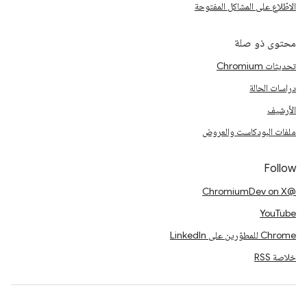
الاطّلاع على المشاكل المفتوحة
محتوى ذو صلة
تحديثات Chromium
دراسات الحالة
الأرشيف
ملفات البودكاست والعروض
Follow
@ChromiumDev on X
YouTube
Chrome للمطوّرين على LinkedIn
خلاصة RSS