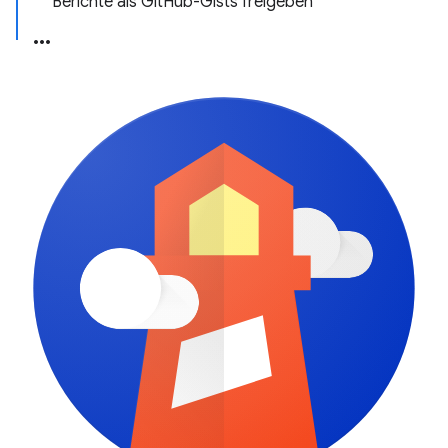
Berichte als GitHub-Gists freigeben