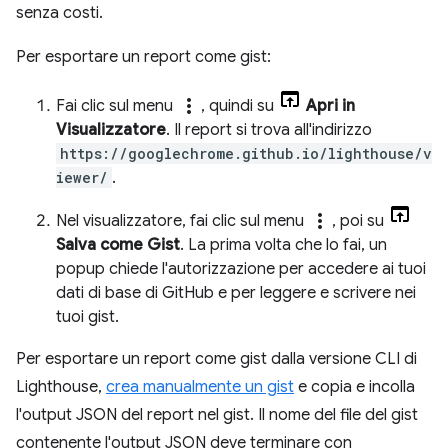
senza costi.
Per esportare un report come gist:
more_vert
Fai clic sul menu
, quindi su
Apri in
Visualizzatore
. Il report si trova all'indirizzo
https://googlechrome.github.io/lighthouse/v
iewer/
.
more_vert
Nel visualizzatore, fai clic sul menu
, poi su
Salva come Gist
. La prima volta che lo fai, un
popup chiede l'autorizzazione per accedere ai tuoi
dati di base di GitHub e per leggere e scrivere nei
tuoi gist.
Per esportare un report come gist dalla versione CLI di
Lighthouse,
crea manualmente un gist
e copia e incolla
l'output JSON del report nel gist. Il nome del file del gist
contenente l'output JSON deve terminare con