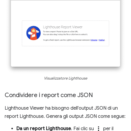
Visualizzatore Lighthouse
Condividere i report come JSON
Lighthouse Viewer ha bisogno dell'output JSON di un
report Lighthouse. Genera gli output JSON come segue:
more_vert
Da un report Lighthouse
. Fai clic su
per il