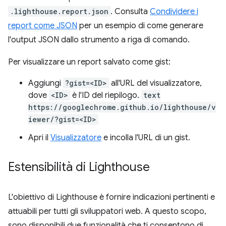
.lighthouse.report.json
. Consulta
Condividere i
report come JSON
per un esempio di come generare
l'output JSON dallo strumento a riga di comando.
Per visualizzare un report salvato come gist:
Aggiungi
?gist=<ID>
all'URL del visualizzatore,
dove
<ID>
è l'ID del riepilogo.
text
https://googlechrome.github.io/lighthouse/v
iewer/?gist=<ID>
Apri il
Visualizzatore
e incolla l'URL di un gist.
Estensibilità di Lighthouse
L'obiettivo di Lighthouse è fornire indicazioni pertinenti e
attuabili per tutti gli sviluppatori web. A questo scopo,
sono disponibili due funzionalità che ti consentono di