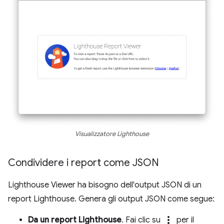
Visualizzatore Lighthouse
Condividere i report come JSON
Lighthouse Viewer ha bisogno dell'output JSON di un
report Lighthouse. Genera gli output JSON come segue:
more_vert
Da un report Lighthouse
. Fai clic su
per il