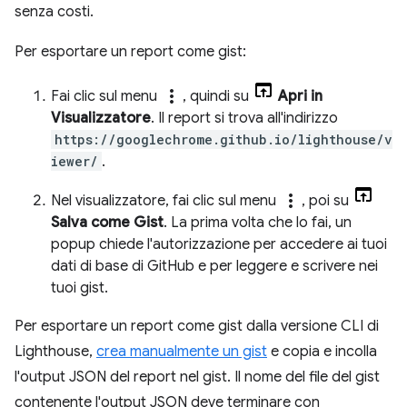
senza costi.
Per esportare un report come gist:
more_vert
Fai clic sul menu
, quindi su
Apri in
Visualizzatore
. Il report si trova all'indirizzo
https://googlechrome.github.io/lighthouse/v
iewer/
.
more_vert
Nel visualizzatore, fai clic sul menu
, poi su
Salva come Gist
. La prima volta che lo fai, un
popup chiede l'autorizzazione per accedere ai tuoi
dati di base di GitHub e per leggere e scrivere nei
tuoi gist.
Per esportare un report come gist dalla versione CLI di
Lighthouse,
crea manualmente un gist
e copia e incolla
l'output JSON del report nel gist. Il nome del file del gist
contenente l'output JSON deve terminare con