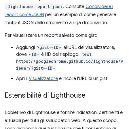
.lighthouse.report.json
. Consulta
Condividere i
report come JSON
per un esempio di come generare
l'output JSON dallo strumento a riga di comando.
Per visualizzare un report salvato come gist:
Aggiungi
?gist=<ID>
all'URL del visualizzatore,
dove
<ID>
è l'ID del riepilogo.
text
https://googlechrome.github.io/lighthouse/v
iewer/?gist=<ID>
Apri il
Visualizzatore
e incolla l'URL di un gist.
Estensibilità di Lighthouse
L'obiettivo di Lighthouse è fornire indicazioni pertinenti e
attuabili per tutti gli sviluppatori web. A questo scopo,
sono disponibili due funzionalità che ti consentono di