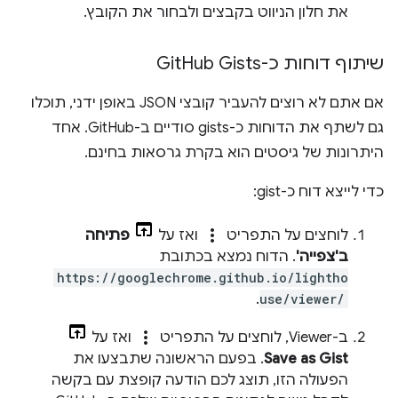
את חלון הניווט בקבצים ולבחור את הקובץ.
שיתוף דוחות כ-Git
Hub Gists
אם אתם לא רוצים להעביר קובצי JSON באופן ידני, תוכלו
גם לשתף את הדוחות כ-gists סודיים ב-GitHub. אחד
היתרונות של גיסטים הוא בקרת גרסאות בחינם.
כדי לייצא דוח כ-gist:
more_vert
לוחצים על התפריט
ואז על
פתיחה
ב'צפייה'
. הדוח נמצא בכתובת
https://googlechrome.github.io/lightho
.
use/viewer/
more_vert
ב-Viewer, לוחצים על התפריט
ואז על
Save as Gist
. בפעם הראשונה שתבצעו את
הפעולה הזו, תוצג לכם הודעה קופצת עם בקשה