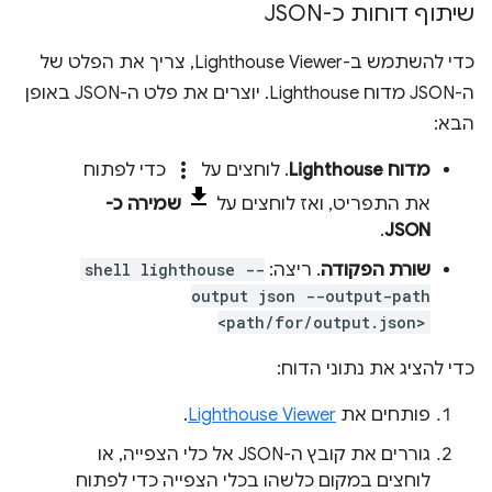
שיתוף דוחות כ-JSON
כדי להשתמש ב-Lighthouse Viewer, צריך את הפלט של
ה-JSON מדוח Lighthouse. יוצרים את פלט ה-JSON באופן
הבא:
more_vert
מדוח Lighthouse
. לוחצים על
כדי לפתוח
את התפריט, ואז לוחצים על
שמירה כ-
.
JSON
שורת הפקודה
. ריצה:
shell lighthouse --
output json --output-path
<path/for/output.json>
כדי להציג את נתוני הדוח:
פותחים את
Lighthouse Viewer
.
גוררים את קובץ ה-JSON אל כלי הצפייה, או
לוחצים במקום כלשהו בכלי הצפייה כדי לפתוח