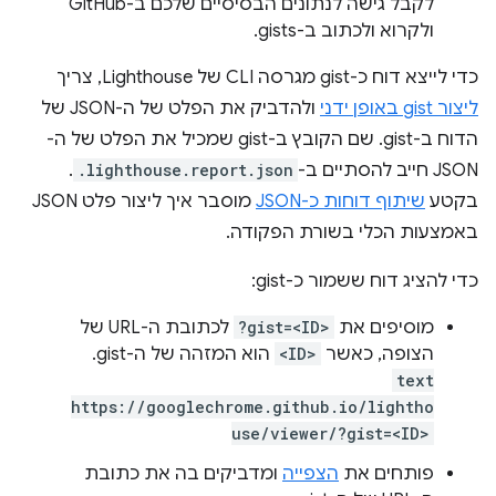
לקבל גישה לנתונים הבסיסיים שלכם ב-GitHub
ולקרוא ולכתוב ב-gists.
כדי לייצא דוח כ-gist מגרסה CLI של Lighthouse, צריך
ליצור gist באופן ידני
ולהדביק את הפלט של ה-JSON של
הדוח ב-gist. שם הקובץ ב-gist שמכיל את הפלט של ה-
JSON חייב להסתיים ב-
.lighthouse.report.json
.
בקטע
שיתוף דוחות כ-JSON
מוסבר איך ליצור פלט JSON
באמצעות הכלי בשורת הפקודה.
כדי להציג דוח ששמור כ-gist:
מוסיפים את
?gist=<ID>
לכתובת ה-URL של
הצופה, כאשר
<ID>
הוא המזהה של ה-gist.
text
https://googlechrome.github.io/lightho
use/viewer/?gist=<ID>
פותחים את
הצפייה
ומדביקים בה את כתובת