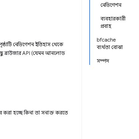
নেভিগেশন
ব্যবহারকারী
প্রবাহ
bfcache
 পৃষ্ঠাটি নেভিগেশন ইতিহাস থেকে
ব্যর্থতা বোঝা
ে কিছু ব্রাউজার API (যেমন আনলোড
সম্পদ
র করা হচ্ছে কিনা তা সনাক্ত করতে