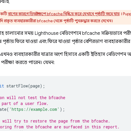
রবাহ
একটি
বাগের কারণে ডিফল্টরূপে bfcache নিষ্ক্রিয় করে যেখানে পৃষ্ঠাটি জমে যায়
। Pupp
দি প্রকৃত ব্যবহারকারীরা bfcache থেকে পৃষ্ঠাটি পুনরুদ্ধার করতে দেখেন।
রবাহ চালানোর সময় Lighthouse নেভিগেশনে bfcache সক্রিয়ভাবে পরীক
পৃষ্ঠায় ফিরে যাওয়া এবং ফিরে যাওয়া পৃষ্ঠার বেশিরভাগ ব্যবহারকার
নও ব্যবহারকারীর যাত্রার অংশ হিসাবে একটি ইতিহাস নেভিগেশন অন্তর
 পরীক্ষা করতে পারেন। যেমন:
it
startFlow
(
page
);
on will not test the bfcache
 part of a user flow.
ate
(
'https://example.com'
);
 will try to restore the page from the bfcache.
oring from the bfcache are surfaced in this report.