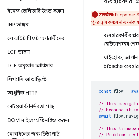
ব্যবহারকারী প্
ইমেজ ডেলিভারি উন্নত করুন
সতর্কতা:
Puppeteer 
পুনরুদ্ধার করবে না এমনকি য
INP ভাঙ্গন
ব্যবহারকারীর প্
লেআউট শিফট অপরাধীদের
নেভিগেশনের শেষে 
LCP ভাঙ্গন
যাইহোক, আপনি এখ
LCP অনুরোধ আবিষ্কার
bfcache ব্যবহার
লিগ্যাসি জাভাস্ক্রিপ্ট
const
flow
=
awa
আধুনিক HTTP
// This navigati
নেটওয়ার্ক নির্ভরতা গাছ
// because it is
await
flow
.
navig
DOM সাইজ অপ্টিমাইজ করুন
// This timespan
মোবাইলের জন্য ভিউপোর্ট
// Problems rest