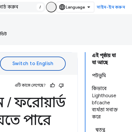
/
সাইন-ইন করুন
অডিট
এই পৃষ্ঠায় যা
যা আছে
পটভূমি
এটি কাজে লেগেছে?
কিভাবে
Lighthouse
নে
/
ফরোয়ার্ড
bfcache
ব্যর্থতা সনাক্ত
যেতে পারে
করে
স্বতন্ত্র