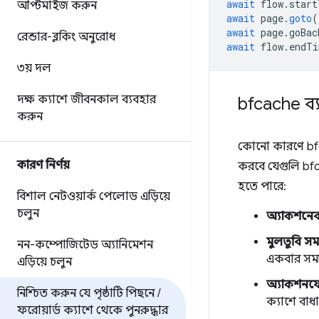
await
flow
.
start
অপ্টিমাইজ করুন
await
page
.
goto
(
await
page
.
goBac
রেন্ডার-ব্লকিং অনুরোধ
await
flow
.
endTi
৩য় দল
দক্ষ ক্যাশে জীবনকাল ব্যবহার
bfcache ব্
করুন
কোনো কারণে bfca
কারণ নির্ণয়
করবে যেগুলি bfca
হতে পারে:
বিশাল নেটওয়ার্ক পেলোড এড়িয়ে
চলুন
অ্যাকশনে
মুলতুবি সম
নন-কম্পোজিটেড অ্যানিমেশন
একবার সমর্
এড়িয়ে চলুন
অ্যাকশনযো
নিশ্চিত করুন যে পৃষ্ঠাটি পিছনে
/
ক্যাশে বাধা
ফরোয়ার্ড ক্যাশে থেকে পুনরুদ্ধার