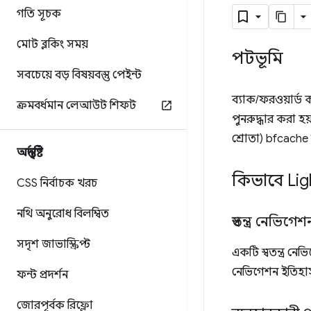
গতি সূচক
মোট ব্লকিং সময়
পটভূমি
সবচেয়ে বড় বিষয়বস্তু পেইন্ট
ব্যাক/ফরওয়ার্ড 
ক্রমবর্ধমান লেআউট শিফট
পুনরুদ্ধার করা হ
শ্রোতা) bfcache 
অন্তর্দৃষ্টি
কিভাবে Lig
CSS নির্বাচক খরচ
নথি অনুরোধ বিলম্বিত
স্বতন্ত্র নেভিগেশ
সদৃশ জাভাস্ক্রিপ্ট
একটি স্বতন্ত্র ন
নেভিগেশন ইতিহাস 
ফন্ট প্রদর্শন
জোরপূর্বক রিফ্লো