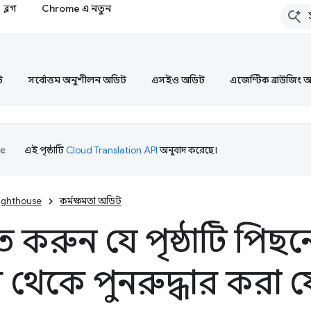
ব্লগ
Chrome এ নতুন
ট
সর্বোত্তম অনুশীলন অডিট
এসইও অডিট
এজেন্টিক ব্রাউজিং 
এই পৃষ্ঠাটি
Cloud Translation API
অনুবাদ করেছে।
ighthouse
কর্মক্ষমতা অডিট
িত করুন যে পৃষ্ঠাটি পিছ
ে থেকে পুনরুদ্ধার করা 