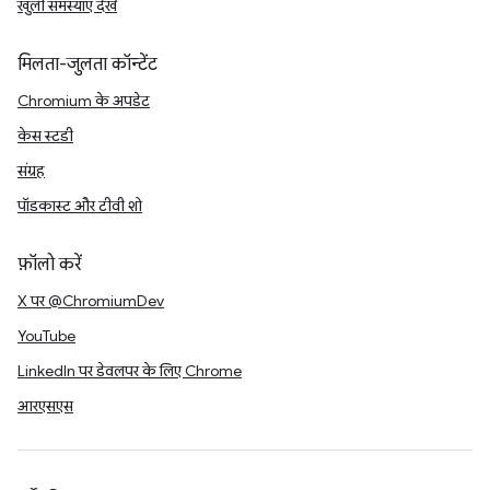
खुली समस्याएं देखें
मिलता-जुलता कॉन्टेंट
Chromium के अपडेट
केस स्टडी
संग्रह
पॉडकास्ट और टीवी शो
फ़ॉलो करें
X पर @ChromiumDev
YouTube
LinkedIn पर डेवलपर के लिए Chrome
आरएसएस