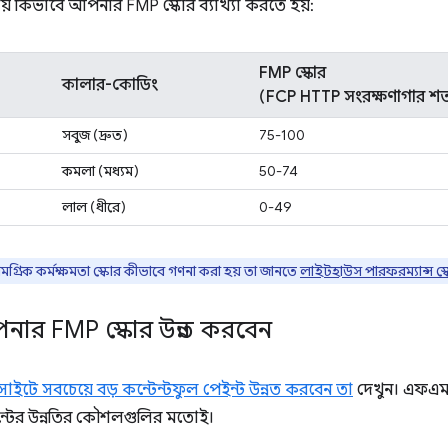
য় কিভাবে আপনার FMP স্কোর ব্যাখ্যা করতে হয়:
FMP স্কোর
কালার-কোডিং
(FCP HTTP সংরক্ষণাগার শ
সবুজ (দ্রুত)
75-100
কমলা (মধ্যম)
50-74
লাল (ধীরে)
0-49
মগ্রিক কর্মক্ষমতা স্কোর কীভাবে গণনা করা হয় তা জানতে
লাইটহাউস পারফরম্যান্স স্
ার FMP স্কোর উন্নত করবেন
ইটে সবচেয়ে বড় কন্টেন্টফুল পেইন্ট উন্নত করবেন তা
দেখুন। এফএম
ন্টের উন্নতির কৌশলগুলির মতোই।