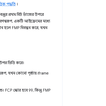
তিক পদ্ধতি
।
বস্তুর প্রথম বিট ভাঁজের উপরে
হরণস্বরূপ, একটি আইফ্রেমের মধ্যে
যমান হলে FMP নিবন্ধন করে, যখন
উপর ভিত্তি করে।
ূপ, যখন কোনো পৃষ্ঠায় iframe
 FCP স্কোর হবে 99, কিন্তু FMP