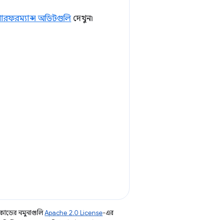
ারফরম্যান্স অডিটগুলি
দেখুন৷
কোডের নমুনাগুলি
Apache 2.0 License
-এর