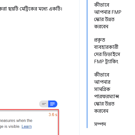
কীভাবে
 করা ছয়টি মেট্রিকের মধ্যে একটি।
আপনার FMP
স্কোর উন্নত
করবেন
প্রকৃত
ব্যবহারকারী
দের ডিভাইসে
FMP ট্র্যাকিং
কীভাবে
আপনার
সামগ্রিক
পারফরম্যান্স
স্কোর উন্নত
করবেন
সম্পদ