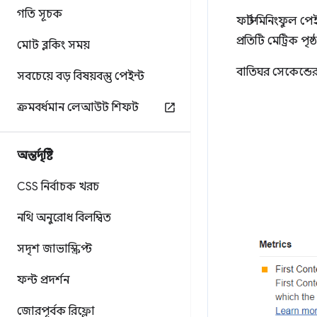
গতি সূচক
ফার্স্ট মিনিংফুল
প্রতিটি মেট্রিক 
মোট ব্লকিং সময়
বাতিঘর সেকেন্ডের
সবচেয়ে বড় বিষয়বস্তু পেইন্ট
ক্রমবর্ধমান লেআউট শিফট
অন্তর্দৃষ্টি
CSS নির্বাচক খরচ
নথি অনুরোধ বিলম্বিত
সদৃশ জাভাস্ক্রিপ্ট
ফন্ট প্রদর্শন
জোরপূর্বক রিফ্লো