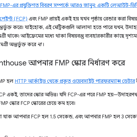
ে FMP-এর প্রযুক্তিগত বিবরণ সম্পর্কে আরও জানুন: একটি লেআউট-ভিত্
ল পেইন্ট (FCP)
এবং FMP প্রায়ই একই হয় যখন পৃষ্ঠায় রেন্ডার করা বিষয়
অন্তর্ভুক্ত করে। যাইহোক, এই মেট্রিকগুলি আলাদা হতে পারে যখন, উদা
্রী থাকে৷ আইফ্রেমের মধ্যে থাকা বিষয়বস্তু ব্যবহারকারীর কাছে দৃশ্
্রী অন্তর্ভুক্ত করে
না
।
hthouse আপনার FMP স্কোর নির্ধারণ করে
FMP হল
HTTP আর্কাইভ থেকে প্রকৃত ওয়েবসাইট পারফরম্যান্স ডেটার
 একই, তাদের স্কোর অভিন্ন। যদি FCP-এর পরে FMP হয়—উদাহরণস্বর
FMP স্কোর FCP স্কোরের চেয়ে কম হবে।
রা যাক আপনার FCP হল 1.5 সেকেন্ড, এবং আপনার FMP হল 3 সেকেন্ড।