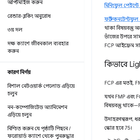
অপ্টিমাইজ করুন
মিনিংফুল পেইন্ট
রেন্ডার-ব্লকিং অনুরোধ
ফার্স্ট কনটেন্টফু
থাকা বিষয়বস্তু 
৩য় দল
ভাঁজের উপরে সামগ
দক্ষ ক্যাশে জীবনকাল ব্যবহার
FCP আইফ্রেম সামগ
করুন
কিভাবে Lig
কারণ নির্ণয়
FCP এর মতই, 
বিশাল নেটওয়ার্ক পেলোড এড়িয়ে
চলুন
যখন FMP এবং FCP
বিষয়বস্তু থাকে—
নন-কম্পোজিটেড অ্যানিমেশন
এড়িয়ে চলুন
উদাহরণস্বরূপ, ধ
স্কোর হবে 75।
নিশ্চিত করুন যে পৃষ্ঠাটি পিছনে
/
ফরোয়ার্ড ক্যাশে থেকে পুনরুদ্ধার