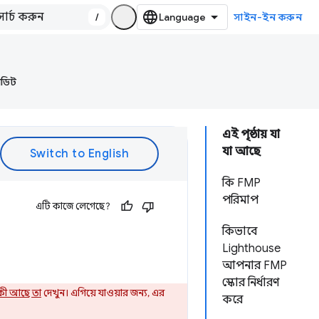
/
সাইন-ইন করুন
অডিট
এই পৃষ্ঠায় যা
যা আছে
কি FMP
পরিমাপ
এটি কাজে লেগেছে?
কিভাবে
Lighthouse
আপনার FMP
স্কোর নির্ধারণ
কী আছে তা
দেখুন। এগিয়ে যাওয়ার জন্য, এর
করে