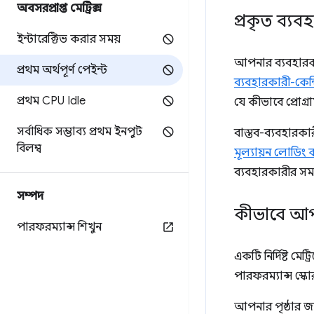
অবসরপ্রাপ্ত মেট্রিক্স
প্রকৃত ব্যব
ইন্টারেক্টিভ করার সময়
আপনার ব্যবহার
প্রথম অর্থপূর্ণ পেইন্ট
ব্যবহারকারী-কেন্দ্
প্রথম CPU Idle
যে কীভাবে প্রোগ্
সর্বাধিক সম্ভাব্য প্রথম ইনপুট
বাস্তব-ব্যবহারকা
বিলম্ব
মূল্যায়ন লোডিং ক
ব্যবহারকারীর সম
সম্পদ
কীভাবে আপন
পারফরম্যান্স শিখুন
একটি নির্দিষ্ট 
পারফরম্যান্স স্
আপনার পৃষ্ঠার জ