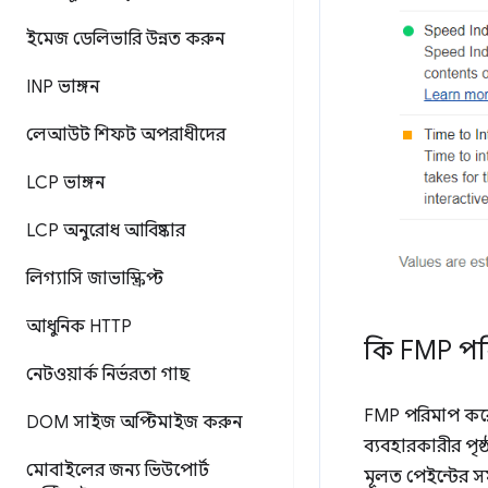
ইমেজ ডেলিভারি উন্নত করুন
INP ভাঙ্গন
লেআউট শিফট অপরাধীদের
LCP ভাঙ্গন
LCP অনুরোধ আবিষ্কার
লিগ্যাসি জাভাস্ক্রিপ্ট
আধুনিক HTTP
কি FMP প
নেটওয়ার্ক নির্ভরতা গাছ
FMP পরিমাপ করে য
DOM সাইজ অপ্টিমাইজ করুন
ব্যবহারকারীর পৃষ্
মোবাইলের জন্য ভিউপোর্ট
মূলত পেইন্টের স