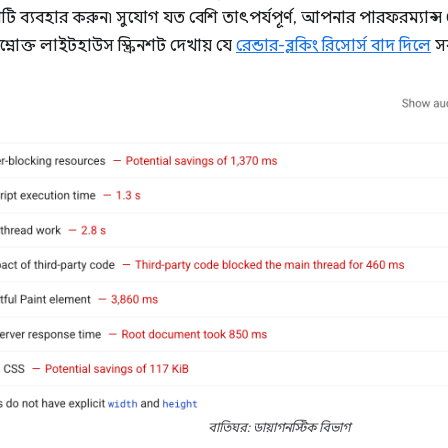
টি ব্যবহার করুন৷ সুযোগ যত বেশি তাৎপর্যপূর্ণ, আপনার পারফরম্যান্স 
ম্নোক্ত লাইটহাউস স্ক্রিনশট দেখায় যে
রেন্ডার-ব্লকিং রিসোর্স বাদ দিলে
সব
বাতিঘর: ডায়াগনস্টিক বিভাগ