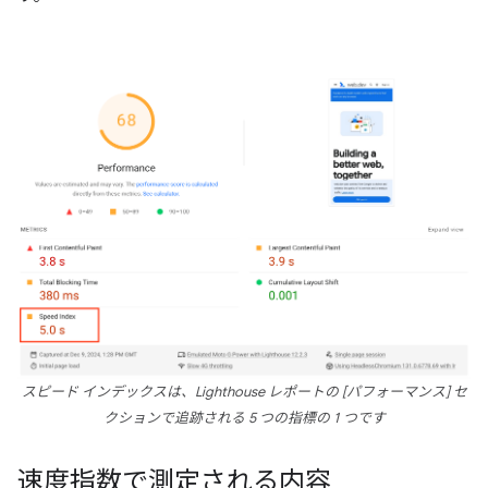
スピード インデックスは、Lighthouse レポートの [
パフォーマンス
] セ
クションで追跡される 5 つの指標の 1 つです
速度指数で測定される内容