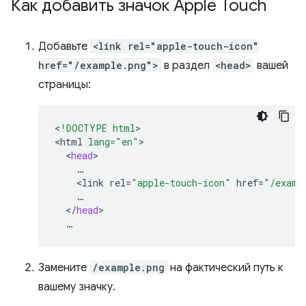
Как добавить значок Apple Touch
Добавьте
<link rel="apple-touch-icon"
href="/example.png">
в раздел
<head>
вашей
страницы:
<
!DOCTYPE html
>

<
html
lang="en"
<
head
<
link
rel
=
"apple-touch-icon"
href
=
"/examp
<
/
head
Замените
/example.png
на фактический путь к
вашему значку.