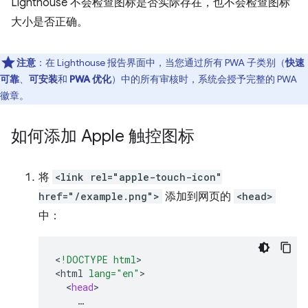
Lighthouse 不会检查图标是否实际存在，也不会检查图标
大小是否正确。
注意
：在 Lighthouse 报告界面中，当您通过所有 PWA 子类别（
快速
可靠
、
可安装
和
PWA 优化
）中的所有审核时，系统会授予完整的 PWA
徽章。
如何添加 Apple 触控图标
将
<link rel="apple-touch-icon"
href="/example.png">
添加到网页的
<head>
中：
<
!DOCTYPE html
>

<
html
lang="en"
<
head