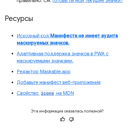
правильно. См.
Готовы ли мои текущие значки?
Ресурсы
Исходный код
Манифеста не имеет аудита
маскируемых значков.
Адаптивная поддержка значков в PWA с
маскируемыми значками.
Редактор Maskable.app
Добавьте манифест веб-приложения
Свойство
icons
на MDN
Эта информация оказалась полезной?