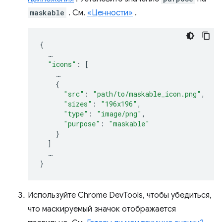
maskable
. См.
«Ценности»
.
{
…
"icons"
:
[
…
{
"src"
:
"path/to/maskable_icon.png"
,
"sizes"
:
"196x196"
,
"type"
:
"image/png"
,
"purpose"
:
"maskable"
}
]
…
}
Используйте Chrome DevTools, чтобы убедиться,
что маскируемый значок отображается