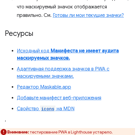
что маскируемый значок отображается
правильно. См.
Готовы ли мои текущие значки?
Ресурсы
Исходный код
Манифеста не имеет аудита
маскируемых значков.
Адаптивная поддержка значков в PWA с
маскируемыми значками.
Редактор Maskable.app
Добавьте манифест веб-приложения
Свойство
icons
на MDN
,
Внимание:
тестирование PWA в Lighthouse устарело.