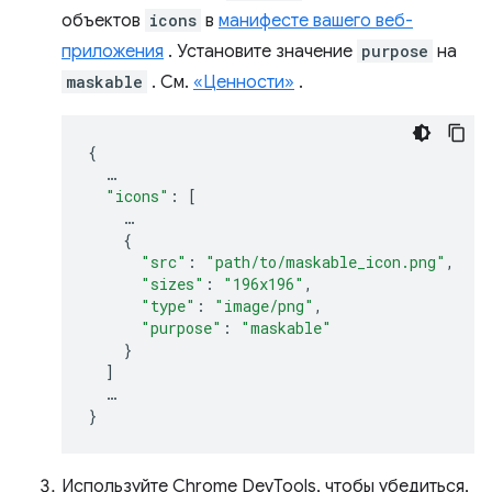
объектов
icons
в
манифесте вашего веб-
приложения
. Установите значение
purpose
на
maskable
. См.
«Ценности»
.
{
…
"icons"
:
[
…
{
"src"
:
"path/to/maskable_icon.png"
,
"sizes"
:
"196x196"
,
"type"
:
"image/png"
,
"purpose"
:
"maskable"
}
]
…
}
Используйте Chrome DevTools, чтобы убедиться,