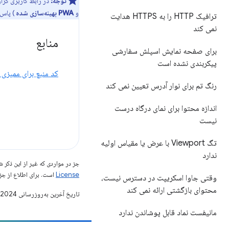
توجه:
در رابط کاربری گزارش Lighthouse، نشان کامل PWA زمانی داده می‌شود که تمام ممیزی‌ها را در تمام 
و
PWA بهینه‌سازی شده
) پاس 
ترافیک HTTP را به HTTPS هدایت
نمی کند
منابع
برای صفحه نمایش اسپلش سفارشی
پیکربندی نشده است
کد منبع برای ممیزی
رنگ تم برای نوار آدرس تعیین نمی کند
اندازه محتوا برای نمای درگاه درست
نیست
تگ Viewport با عرض یا مقیاس اولیه
ندارد
جز در مواردی که غیر از این ذک
License
است. برای اطلاع از جز
وقتی جاوا اسکریپت در دسترس نیست،
محتوای بازگشتی ارائه نمی کند
تاریخ آخرین به‌روزرسانی 2024-04-16 به‌وقت ساعت هماهنگ جهانی.
مانیفست نماد قابل پوشاندن ندارد