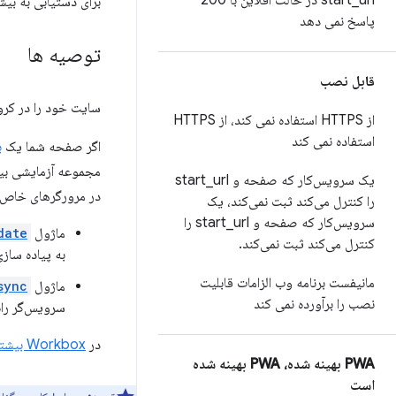
_
start
url در حالت آفلاین با 200
برای دستیابی به بیش
پاسخ نمی دهد
توصیه ها
قابل نصب
سایت خود را در کرو
از HTTPS استفاده نمی کند، از HTTPS
استفاده نمی کند
اگر صفحه شما یک
ب
مجموعه آزمایشی بین
یک سرویس‌کار که صفحه و start
url
_
در مرورگرهای خاص و
را کنترل می‌کند ثبت نمی‌کند، یک
سرویس‌کار که صفحه و start
_
url را
ماژول
date
کنترل می‌کند ثبت نمی‌کند
.
به پیاده ساز
مانیفست برنامه وب الزامات قابلیت
ماژول
sync
نصب را برآورده نمی کند
سرویس‌گر راه
در
Workbox بیشتر بیاموزید: مجموعه ابزار کارمندان خدمات سطح بالا شما
PWA بهینه شده، PWA بهینه شده
است