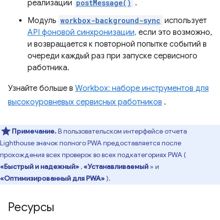
реализации
postMessage()
.
Модуль
workbox-background-sync
использует
API фоновой синхронизации,
если это возможно,
и возвращается к повторной попытке событий в
очереди каждый раз при запуске сервисного
работника.
Узнайте больше в
Workbox: наборе инструментов для
высокоуровневых сервисных работников
.
Примечание.
В пользовательском интерфейсе отчета
Lighthouse значок полного PWA предоставляется после
прохождения всех проверок во всех подкатегориях PWA (
«Быстрый и надежный»
,
«Устанавливаемый
» и
«Оптимизированный для PWA»
).
Ресурсы