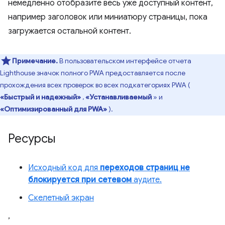
немедленно отобразите весь уже доступный контент,
например заголовок или миниатюру страницы, пока
загружается остальной контент.
Примечание.
В пользовательском интерфейсе отчета
Lighthouse значок полного PWA предоставляется после
прохождения всех проверок во всех подкатегориях PWA (
«Быстрый и надежный»
,
«Устанавливаемый
» и
«Оптимизированный для PWA»
).
Ресурсы
Исходный код для
переходов страниц не
блокируется при сетевом
аудите.
Скелетный экран
,