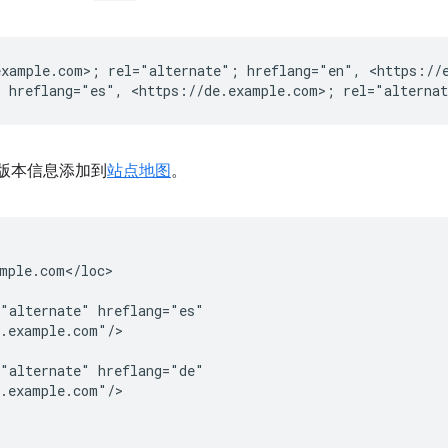
xample.com>; rel="alternate"; hreflang="en", <https://e
版本信息添加到
站点地图
。
mple.com</loc>

="alternate"
hreflang="es"

.example.com"/>

="alternate"
hreflang="de"

.example.com"/>
