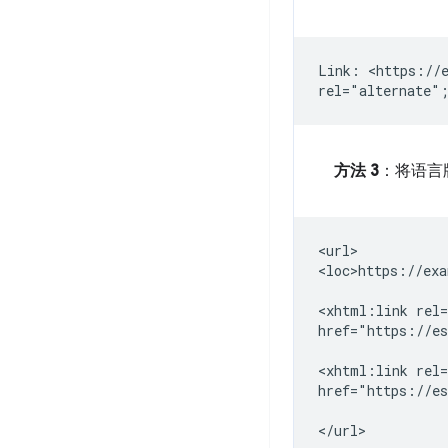
Link: <https://e
方法 3
：将语言
<url>

<loc>https://exa
<xhtml:link
rel
href="https://es
<xhtml:link
rel
href="https://es