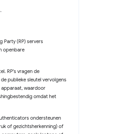
.
 Party (RP) servers
an openbare
tel. RP's vragen de
n de publieke sleutel vervolgens
et apparaat, waardoor
hishingbestendig omdat het
authenticators ondersteunen
druk of gezichtsherkenning) of