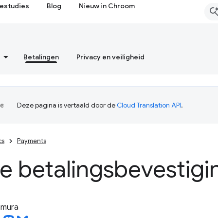
estudies
Blog
Nieuw in Chroom
Betalingen
Privacy en veiligheid
Deze pagina is vertaald door de
Cloud Translation API
.
cs
Payments
ge betalingsbevestigi
tamura