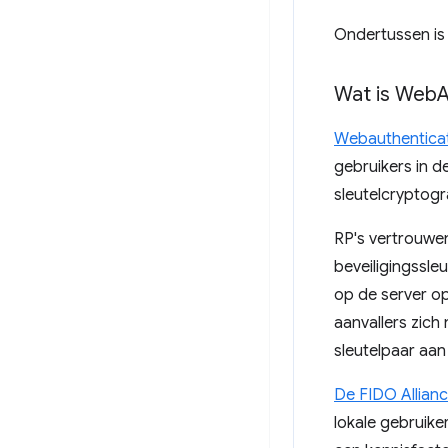
Ondertussen is
Wat is Web
A
Webauthenticat
gebruikers in 
sleutelcryptogr
RP's vertrouwen
beveiligingssle
op de server o
aanvallers zich
sleutelpaar aa
De FIDO Allian
lokale gebruike