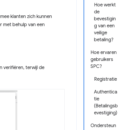
Hoe werkt
de
mee klanten zich kunnen
bevestigin
er met behulp van een
g van een
veilige
betaling?
Hoe ervaren
gebruikers
SPC?
erifiëren, terwijl de
Registratie
Authentica
tie
(Betalingsb
evestiging)
Ondersteun