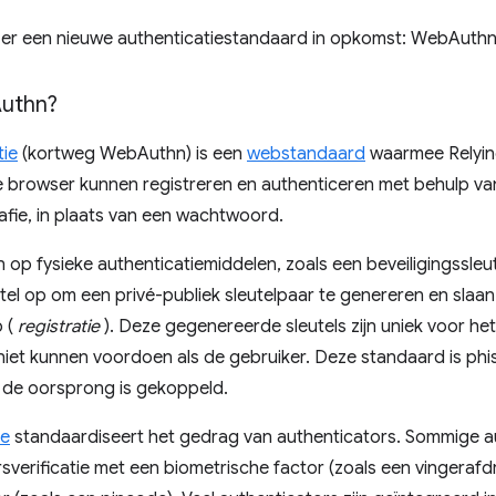
 er een nieuwe authenticatiestandaard in opkomst: WebAuthn
uthn?
ie
(kortweg WebAuthn) is een
webstandaard
waarmee Relying
de browser kunnen registreren en authenticeren met behulp v
afie, in plaats van een wachtwoord.
 op fysieke authenticatiemiddelen, zoals een beveiligingssleu
utel op om een ​​privé-publiek sleutelpaar te genereren en slaa
p (
registratie
). Deze gegenereerde sleutels zijn uniek voor h
 niet kunnen voordoen als de gebruiker. Deze standaard is p
n de oorsprong is gekoppeld.
ce
standaardiseert het gedrag van authenticators. Sommige 
rsverificatie met een biometrische factor (zoals een vingeraf