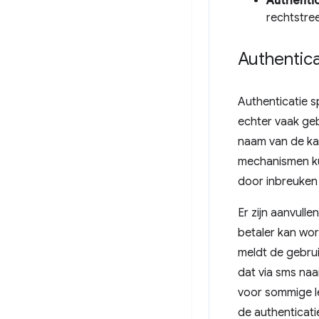
Authentic
rechtstree
Authentica
Authenticatie sp
echter vaak ge
naam van de ka
mechanismen ku
door inbreuken 
Er zijn aanvul
betaler kan wor
meldt de gebru
dat via sms naa
voor sommige le
de authenticati