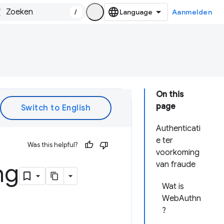
/
Aanmelden
On this
page
Authenticati
e ter
Was this helpful?
voorkoming
ng
van fraude
Wat is
WebAuthn
?