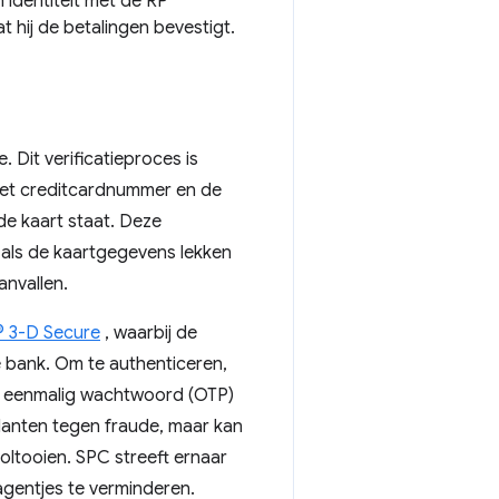
 identiteit met de RP
 hij de betalingen bevestigt.
. Dit verificatieproces is
het creditcardnummer en de
e kaart staat. Deze
ls de kaartgegevens lekken
anvallen.
 3-D Secure
, waarbij de
e bank. Om te authenticeren,
n eenmalig wachtwoord (OTP)
klanten tegen fraude, maar kan
ltooien. SPC streeft ernaar
agentjes te verminderen.