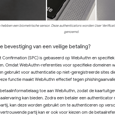
 hebben een biometrische sensor. Deze authenticators worden User Verificat
genoemd.
 bevestiging van een veilige betaling?
 Confirmation (SPC) is gebaseerd op WebAuthn en specifie
en. Omdat WebAuthn-referenties voor specifieke domeinen w
n gebruikt voor authenticatie op niet-geregistreerde sites di
Deze functie maakt WebAuthn effectief tegen phishingaanvall
betaalinformatielaag toe aan WebAuthn, zodat de kaartuitge
aalervaring kan bieden. Zodra een betaler een authenticator r
rtij, kan deze worden gebruikt om te authenticeren op versc
vertrouwende partij kan er ook voor kiezen om de betaalrefer