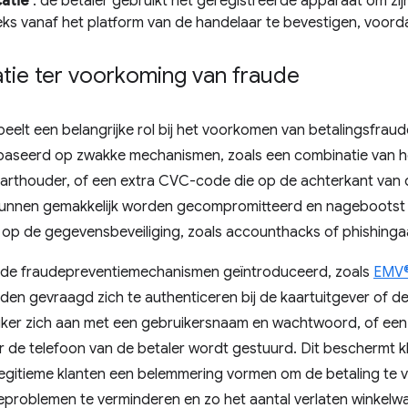
atie
: de betaler gebruikt het geregistreerde apparaat om zijn
ks vanaf het platform van de handelaar te bevestigen, voordat
tie ter voorkoming van fraude
eelt een belangrijke rol bij het voorkomen van betalingsfraude
baseerd op zwakke mechanismen, zoals een combinatie van 
arthouder, of een extra CVC-code die op de achterkant van d
nnen gemakkelijk worden gecompromitteerd en nagebootst a
op de gegevensbeveiliging, zoals accounthacks of phishinga
lende fraudepreventiemechanismen geïntroduceerd, zoals
EMV®
den gevraagd zich te authenticeren bij de kaartuitgever of d
iker zich aan met een gebruikersnaam en wachtwoord, of ee
r de telefoon van de betaler wordt gestuurd. Dit beschermt 
gitieme klanten een belemmering vormen om de betaling te vo
eproblemen te verminderen en zo het aantal verlaten winkelw