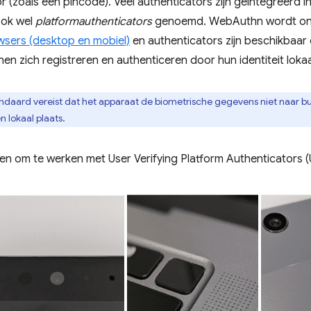
r (zoals een pincode). Veel authenticators zijn geïntegreerd i
ook wel
platformauthenticators
genoemd. WebAuthn wordt on
wsers (desktop en mobiel)
en authenticators zijn beschikbaar
en zich registreren en authenticeren door hun identiteit lokaal
daard vereist dat het apparaat de biometrische gegevens niet naar bui
n lokaal plaats.
n om te werken met User Verifying Platform Authenticators 