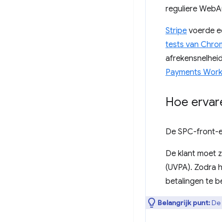
reguliere WebA
Stripe
voerde ee
tests van Chro
afrekensnelheid
Payments Work
Hoe ervar
De SPC-front-en
De klant moet z
(UVPA). Zodra h
betalingen te 
Belangrijk punt:
De 