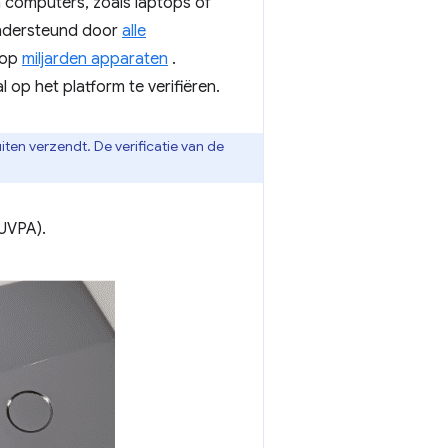
n computers, zoals laptops of
dersteund door
alle
 op
miljarden apparaten
.
 op het platform te verifiëren.
ten verzendt. De verificatie van de
(UVPA).