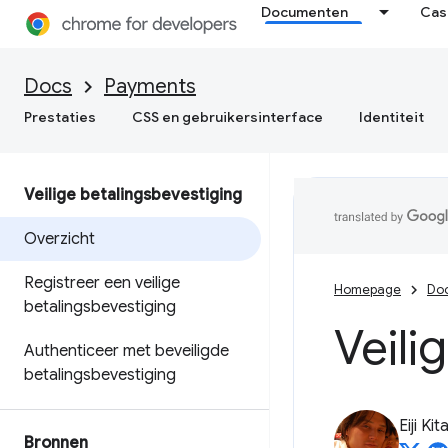
Documenten
Cas
Docs
Payments
Prestaties
CSS en gebruikersinterface
Identiteit
Veilige betalingsbevestiging
Overzicht
Registreer een veilige
Homepage
Do
betalingsbevestiging
Veili
Authenticeer met beveiligde
betalingsbevestiging
Eiji Ki
Bronnen