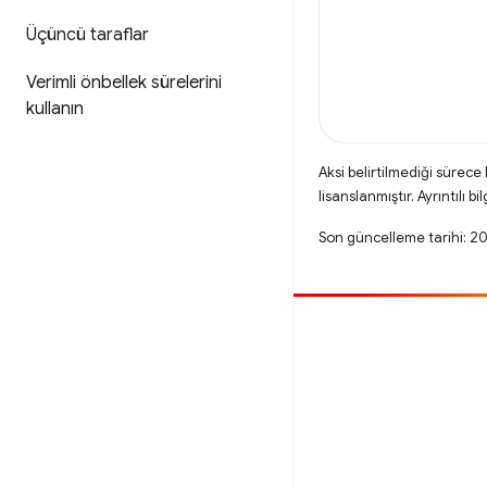
Üçüncü taraflar
Verimli önbellek sürelerini
kullanın
Aksi belirtilmediği sürece
lisanslanmıştır. Ayrıntılı bil
Son güncelleme tarihi: 
Katkıda bulun
Hata bildirin
Açık sorunlara bakın