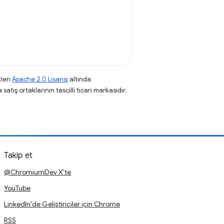
leri
Apache 2.0 Lisansı
altında
atış ortaklarının tescilli ticari markasıdır.
Takip et
@ChromiumDev X'te
YouTube
LinkedIn'de Geliştiriciler için Chrome
RSS