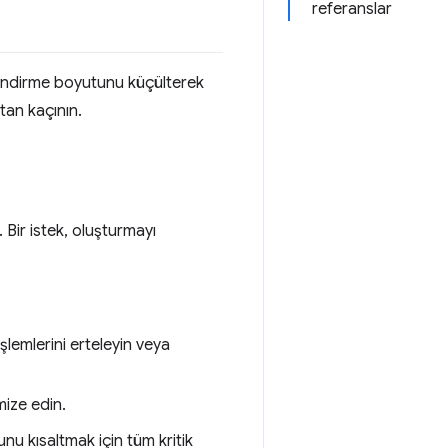
referanslar
n indirme boyutunu küçülterek
ktan kaçının.
 Bir istek, oluşturmayı
işlemlerini erteleyin veya
mize edin.
unu kısaltmak için tüm kritik