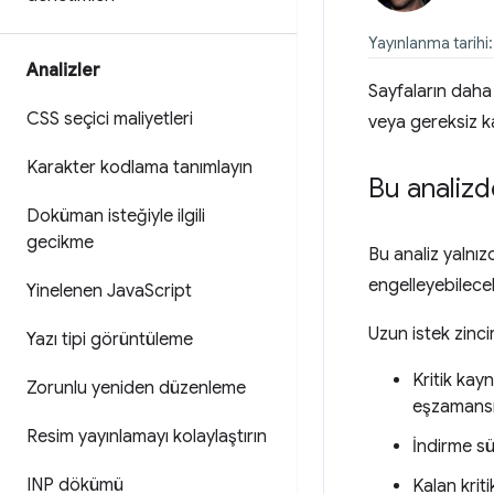
Yayınlanma tarihi
Analizler
Sayfaların daha
CSS seçici maliyetleri
veya gereksiz ka
Karakter kodlama tanımlayın
Bu analizde
Doküman isteğiyle ilgili
gecikme
Bu analiz yalnız
engelleyebilec
Yinelenen Java
Script
Uzun istek zincir
Yazı tipi görüntüleme
Kritik kayn
Zorunlu yeniden düzenleme
eşzamansız
Resim yayınlamayı kolaylaştırın
İndirme sür
INP dökümü
Kalan krit