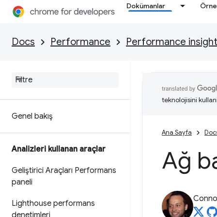
Dokümanlar
Örne
Docs
Performance
Performance insigh
teknolojisini kullan
Genel bakış
Ana Sayfa
Doc
Analizleri kullanan araçlar
Ağ ba
Geliştirici Araçları Performans
paneli
Connor
Lighthouse performans
denetimleri