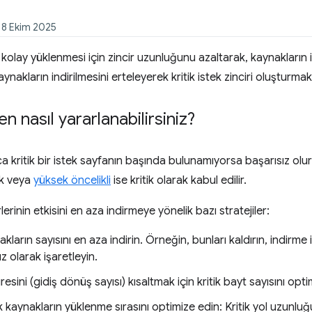
: 8 Ekim 2025
 kolay yüklenmesi için zincir uzunluğunu azaltarak, kaynakları
ynakların indirilmesini erteleyerek kritik istek zinciri oluşturma
n nasıl yararlanabilirsiniz?
ca kritik bir istek sayfanın başında bulunamıyorsa başarısız olur.
ek veya
yüksek öncelikli
ise kritik olarak kabul edilir.
lerinin etkisini en aza indirmeye yönelik bazı stratejiler:
akların sayısını en aza indirin. Örneğin, bunları kaldırın, indirme 
 olarak işaretleyin.
esini (gidiş dönüş sayısı) kısaltmak için kritik bayt sayısını opti
ik kaynakların yüklenme sırasını optimize edin: Kritik yol uzunluğ