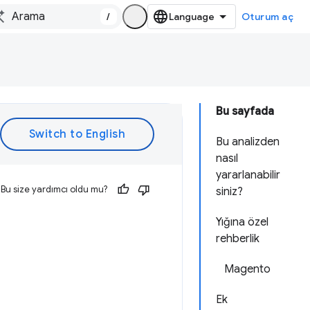
/
Oturum aç
Bu sayfada
Bu analizden
nasıl
yararlanabilir
Bu size yardımcı oldu mu?
siniz?
Yığına özel
rehberlik
Magento
Ek