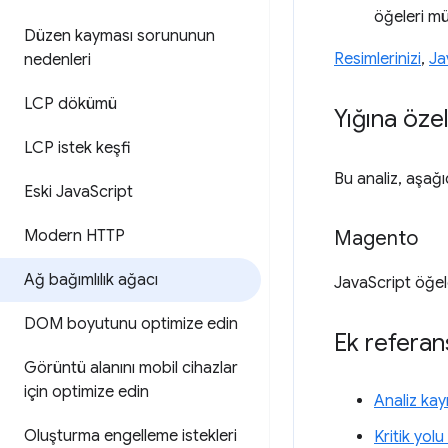
öğeleri m
Düzen kayması sorununun
Resimlerinizi
,
Ja
nedenleri
LCP dökümü
Yığına özel
LCP istek keşfi
Bu analiz, aşağı
Eski Java
Script
Modern HTTP
Magento
Ağ bağımlılık ağacı
JavaScript öğel
DOM boyutunu optimize edin
Ek referan
Görüntü alanını mobil cihazlar
için optimize edin
Analiz ka
Oluşturma engelleme istekleri
Kritik yol