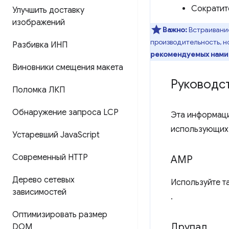
Сократит
Улучшить доставку
изображений
Важно:
Встраивание
производительность, н
Разбивка ИНП
рекомендуемых нами 
Виновники смещения макета
Руководст
Поломка ЛКП
Обнаружение запроса LCP
Эта информаци
использующих
Устаревший Java
Script
Современный HTTP
AMP
Дерево сетевых
Используйте т
зависимостей
.
Оптимизировать размер
Друпал
DOM