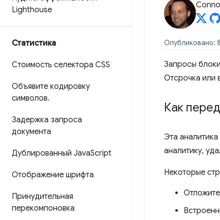
Connor
Lighthouse
Статистика
Опубликовано: 8
Запросы блоки
Стоимость селектора CSS
Отсрочка или 
Объявите кодировку
символов
.
Как перед
Задержка запроса
документа
Эта аналитика
аналитику, уд
Дублированный Java
Script
Некоторые стр
Отображение шрифта
Отложите
Принудительная
перекомпоновка
Встроенн