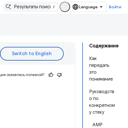
/
Войти
Содержание
Как
передать
это
ия оказалась полезной?
понимание
Руководств
о по
конкретном
у стеку
AMP