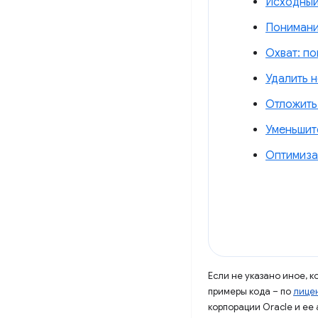
Исходный 
Понимани
Охват: по
Удалить 
Отложить
Уменьшите
Оптимизац
Если не указано иное, 
примеры кода – по
лицен
корпорации Oracle и ее