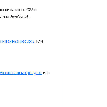
чески важного CSS и
 или JavaScript.
ски важные ресурсы
или
ически важные ресурсы
или