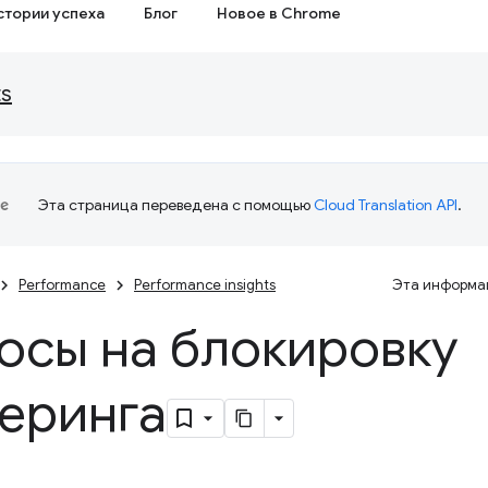
стории успеха
Блог
Новое в Chrome
ts
Эта страница переведена с помощью
Cloud Translation API
.
Performance
Performance insights
Эта информац
осы на блокировку
еринга