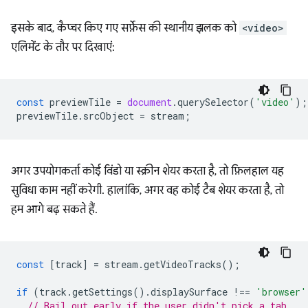
इसके बाद, कैप्चर किए गए सर्फ़ेस की स्थानीय झलक को
<video>
एलिमेंट के तौर पर दिखाएं:
const
previewTile
=
document
.
querySelector
(
'video'
);
previewTile
.
srcObject
=
stream
;
अगर उपयोगकर्ता कोई विंडो या स्क्रीन शेयर करता है, तो फ़िलहाल यह
सुविधा काम नहीं करेगी. हालांकि, अगर वह कोई टैब शेयर करता है, तो
हम आगे बढ़ सकते हैं.
const
[
track
]
=
stream
.
getVideoTracks
();
if
(
track
.
getSettings
().
displaySurface
!==
'browser'
// Bail out early if the user didn't pick a tab.