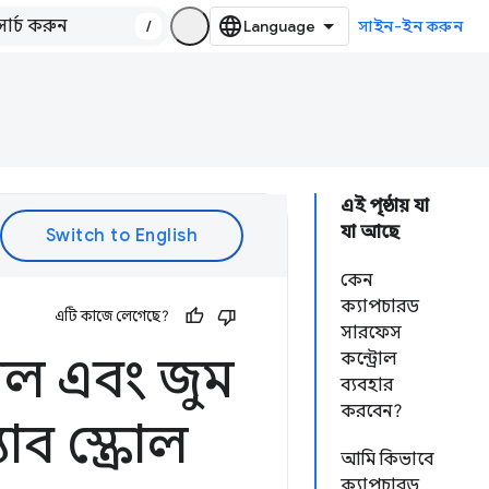
/
সাইন-ইন করুন
এই পৃষ্ঠায় যা
যা আছে
কেন
ক্যাপচারড
এটি কাজে লেগেছে?
সারফেস
রোল এবং জুম
কন্ট্রোল
ব্যবহার
করবেন?
ব স্ক্রোল
আমি কিভাবে
ক্যাপচারড