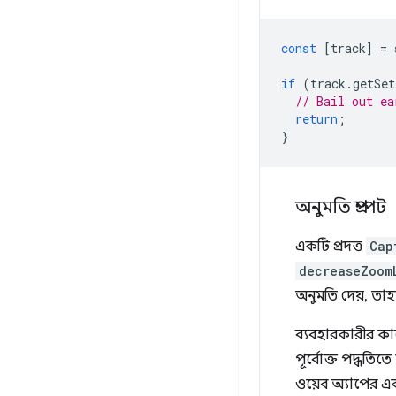
const
[
track
]
=
if
(
track
.
getSet
// Bail out ea
return
;
}
অনুমতি প্রম্পট
একটি প্রদত্ত
Cap
decreaseZoom
অনুমতি দেয়, তা
ব্যবহারকারীর কাছ
পূর্বোক্ত পদ্ধতিত
ওয়েব অ্যাপের এ