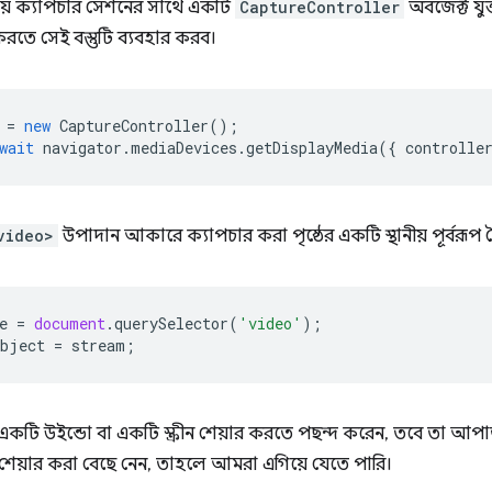
য়ায় ক্যাপচার সেশনের সাথে একটি
CaptureController
অবজেক্ট যুক
রণ করতে সেই বস্তুটি ব্যবহার করব।
=
new
CaptureController
();
wait
navigator
.
mediaDevices
.
getDisplayMedia
({
controlle
video>
উপাদান আকারে ক্যাপচার করা পৃষ্ঠের একটি স্থানীয় পূর্বরূপ 
e
=
document
.
querySelector
(
'video'
);
bject
=
stream
;
 একটি উইন্ডো বা একটি স্ক্রীন শেয়ার করতে পছন্দ করেন, তবে তা আপ
 শেয়ার করা বেছে নেন, তাহলে আমরা এগিয়ে যেতে পারি।