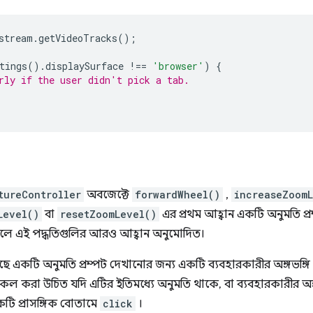
stream
.
getVideoTracks
();
tings
().
displaySurface
!==
'browser'
)
{
rly if the user didn't pick a tab.
tureController
অবজেক্টে
forwardWheel()
,
increaseZoomL
Level()
বা
resetZoomLevel()
এর প্রথম আহ্বান একটি অনুমতি প্র
হলে এই পদ্ধতিগুলির আরও আহ্বান অনুমোদিত।
ে একটি অনুমতি প্রম্পট দেখানোর জন্য একটি ব্যবহারকারীর অঙ্গভঙ্গি প
ে কল করা উচিত যদি এটির ইতিমধ্যে অনুমতি থাকে, বা ব্যবহারকারীর অঙ্গভঙ
কটি প্রাসঙ্গিক বোতামে
click
।