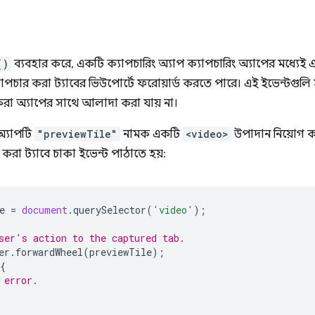
()
ব্যবহার করে, একটি ক্যাপচারিং অ্যাপ ক্যাপচারিং অ্যাপের মধ্য
াপচার করা ট্যাবের ভিউপোর্টে ফরোয়ার্ড করতে পারে। এই ইভেন্টগুলি সর
রা অ্যাপের সাথে আলাদা করা যায় না।
অ্যাপটি
"previewTile"
নামক একটি
<video>
উপাদান নিয়োগ কর
করা ট্যাবে চাকা ইভেন্ট পাঠাতে হয়:
e
=
document
.
querySelector
(
'video'
);
ser's action to the captured tab.
er
.
forwardWheel
(
previewTile
);
{
 error.