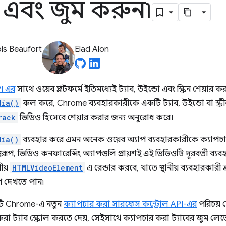
 এবং জুম করুন৷
is Beaufort
Elad Alon
PI এর
সাথে ওয়েব প্ল্যাটফর্মে ইতিমধ্যেই ট্যাব, উইন্ডো এবং স্ক্রিন শেয়া
dia()
কল করে, Chrome ব্যবহারকারীকে একটি ট্যাব, উইন্ডো বা স্ক্রী
rack
ভিডিও হিসেবে শেয়ার করার জন্য অনুরোধ করে।
dia()
ব্যবহার করে এমন অনেক ওয়েব অ্যাপ ব্যবহারকারীকে ক্যাপচার 
বরূপ, ভিডিও কনফারেন্সিং অ্যাপগুলি প্রায়শই এই ভিডিওটি দূরবর্তী ব্য
ীয়
HTMLVideoElement
এ রেন্ডার করবে, যাতে স্থানীয় ব্যবহারকার
ূপ দেখতে পান৷
টি Chrome-এ নতুন
ক্যাপচার করা সারফেস কন্ট্রোল API-এর
পরিচয় 
রা ট্যাব স্ক্রোল করতে দেয়, সেইসাথে ক্যাপচার করা ট্যাবের জুম ল