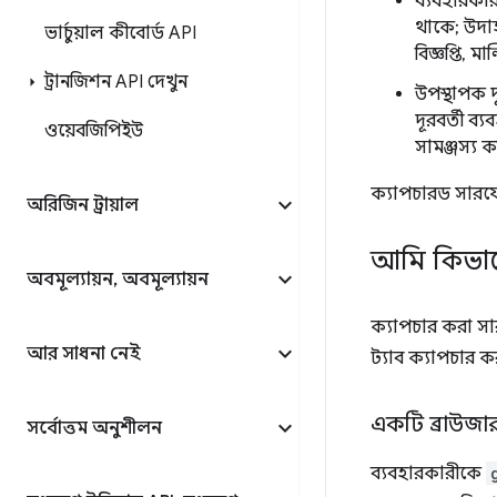
ব্যবহারকারী
থাকে; উদাহ
ভার্চুয়াল কীবোর্ড API
বিজ্ঞপ্তি, 
ট্রানজিশন API দেখুন
উপস্থাপক দূ
দূরবর্তী ব
ওয়েবজিপিইউ
সামঞ্জস্য 
ক্যাপচারড সারফ
অরিজিন ট্রায়াল
আমি কিভাবে
অবমূল্যায়ন
,
অবমূল্যায়ন
ক্যাপচার করা সা
আর সাধনা নেই
ট্যাব ক্যাপচার 
একটি ব্রাউজার
সর্বোত্তম অনুশীলন
ব্যবহারকারীকে