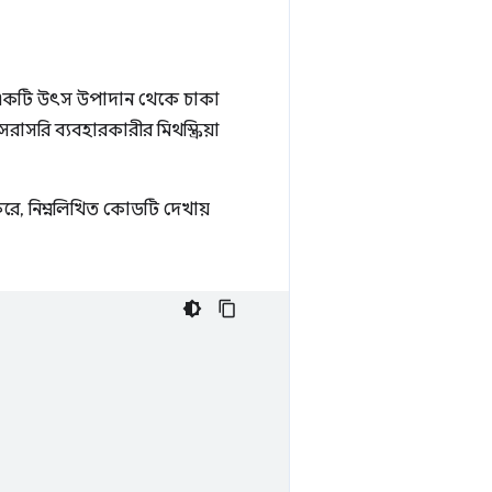
েই একটি উৎস উপাদান থেকে চাকা
াসরি ব্যবহারকারীর মিথস্ক্রিয়া
ে, নিম্নলিখিত কোডটি দেখায়