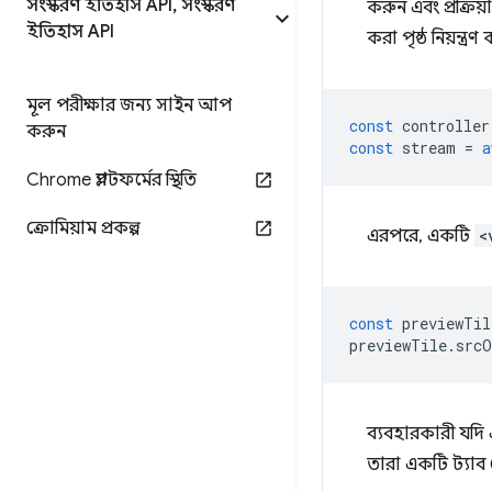
সংস্করণ ইতিহাস API
,
সংস্করণ
করুন এবং প্রক্রি
ইতিহাস API
করা পৃষ্ঠ নিয়ন্ত্
মূল পরীক্ষার জন্য সাইন আপ
const
controller
করুন
const
stream
=
a
Chrome প্ল্যাটফর্মের স্থিতি
ক্রোমিয়াম প্রকল্প
এরপরে, একটি
<
const
previewTil
previewTile
.
srcO
ব্যবহারকারী যদি
তারা একটি ট্যাব