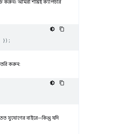
্ত করুন। আমরা শীঘ্রই ক্যাপচার
r
});
তৈরি করুন:
াতত সুযোগের বাইরে—কিন্তু যদি