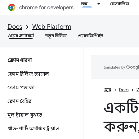
ডক্স
কেস স্টাডিজ
Docs
Web Platform
ওয়েব প্ল্যাটফর্ম
নতুন রিলিজ
ওয়েবজিপিইউ
ক্রোম ধারণা
ক্রোম রিলিজ চ্যানেল
ক্রোম পতাকা
হোম
Docs
W
ক্রোম বৈচিত্র
একটি 
মূল ট্রায়াল বুঝতে
করুন
থার্ড-পার্টি অরিজিন ট্রায়াল