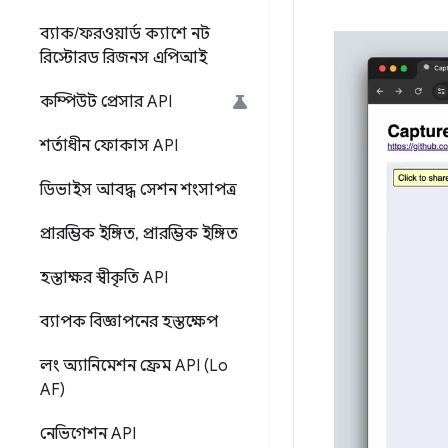
ব্যাক
/
ফরওয়ার্ড ক্যাশে নট
রিস্টোরড রিজনস এপিআই
কম্পিউট প্রেসার API
শর্তাধীন ফোকাস API
ডিভাইস আবদ্ধ সেশন শংসাপত্র
প্রারম্ভিক ইঙ্গিত
,
প্রারম্ভিক ইঙ্গিত
হস্তাক্ষর স্বীকৃতি API
ব্যাপক বিজ্ঞাপনের হস্তক্ষেপ
লং অ্যানিমেশন ফ্রেম API (Lo
AF)
নেভিগেশন API