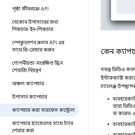
পৃষ্ঠা জীবনচক্র API
যেকোন উপাদানের জন্য
পিকচার-ইন-পিকচার
স্পেকুলেশন রুলস API এর
কেন ক্যাপচ
সাথে প্রি-রেন্ডার করুন
গোপনীয়তা-সংরক্ষিত স্ক্রিন
সমস্ত ভিডিও কনফা
শেয়ারিং নিয়ন্ত্রণ
ইন্টারঅ্যাক্ট কর
অঞ্চল ক্যাপচার
চ্যালেঞ্জ উপস্থাপ
উপাদান ক্যাপচার
ব্যবহারকার
তারা ভিডিও
ক্যাপচার করা সারফেস কন্ট্রোল
না করেন। এ
ক্যাপচার হ্যান্ডেলের সাথে ট্যাব
ব্যবহারকারী
শেয়ার করা