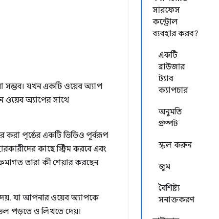
সারফেস
কন্ট্রোল
ব্যবহার করব?
একটি
ব্রাউজার
ট্যাব
র করা সম্ভব। যখন একটি ওয়েব অ্যাপ
ক্যাপচার
ন ওয়েব অ্যাপের সাথে
অনুমতি
প্রম্পট
করা পৃষ্ঠের একটি ভিডিও পূর্বরূপ
স্ক্রল করুন
বহারকারীদের কাছে স্ট্রিম করবে এবং
ী ক্রমাগত তারা কী শেয়ার করছেন
জুম
বৈশিষ্ট্য
দেয়, যা আপনার ওয়েব অ্যাপকে
সনাক্তকরণ
েভেল পড়তে ও লিখতে দেয়।