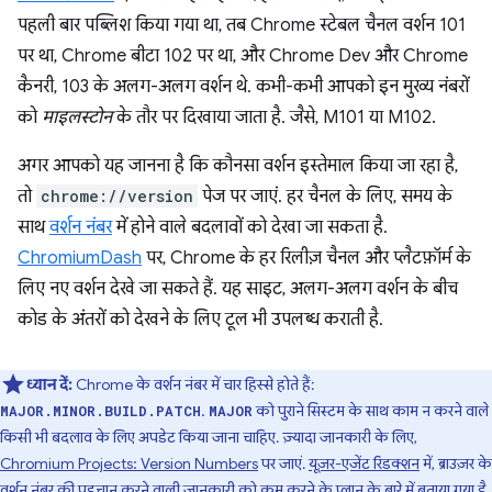
पहली बार पब्लिश किया गया था, तब Chrome स्टेबल चैनल वर्शन 101
पर था, Chrome बीटा 102 पर था, और Chrome Dev और Chrome
कैनरी, 103 के अलग-अलग वर्शन थे. कभी-कभी आपको इन मुख्य नंबरों
को
माइलस्टोन
के तौर पर दिखाया जाता है. जैसे, M101 या M102.
अगर आपको यह जानना है कि कौनसा वर्शन इस्तेमाल किया जा रहा है,
तो
chrome://version
पेज पर जाएं. हर चैनल के लिए, समय के
साथ
वर्शन नंबर
में होने वाले बदलावों को देखा जा सकता है.
ChromiumDash
पर, Chrome के हर रिलीज़ चैनल और प्लैटफ़ॉर्म के
लिए नए वर्शन देखे जा सकते हैं. यह साइट, अलग-अलग वर्शन के बीच
कोड के अंतरों को देखने के लिए टूल भी उपलब्ध कराती है.
ध्यान दें:
Chrome के वर्शन नंबर में चार हिस्से होते हैं:
.
को पुराने सिस्टम के साथ काम न करने वाले
MAJOR.MINOR.BUILD.PATCH
MAJOR
किसी भी बदलाव के लिए अपडेट किया जाना चाहिए. ज़्यादा जानकारी के लिए,
Chromium Projects: Version Numbers
पर जाएं.
यूज़र-एजेंट रिडक्शन
में, ब्राउज़र के
वर्शन नंबर की पहचान करने वाली जानकारी को कम करने के प्लान के बारे में बताया गया है.