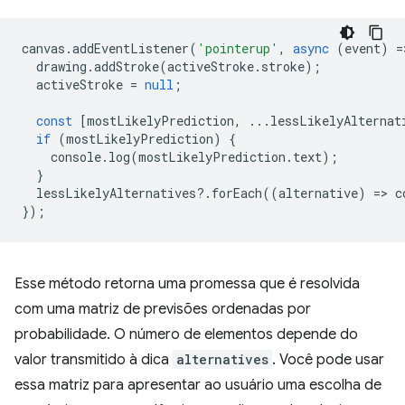
canvas
.
addEventListener
(
'pointerup'
,
async
(
event
)
=
drawing
.
addStroke
(
activeStroke
.
stroke
);
activeStroke
=
null
;
const
[
mostLikelyPrediction
,
...
lessLikelyAlternat
if
(
mostLikelyPrediction
)
{
console
.
log
(
mostLikelyPrediction
.
text
);
}
lessLikelyAlternatives
?
.
forEach
((
alternative
)
=
>
c
});
Esse método retorna uma promessa que é resolvida
com uma matriz de previsões ordenadas por
probabilidade. O número de elementos depende do
valor transmitido à dica
alternatives
. Você pode usar
essa matriz para apresentar ao usuário uma escolha de