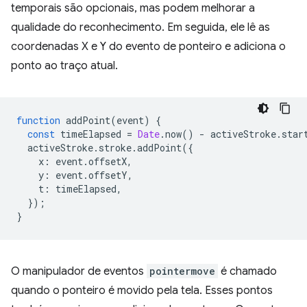
temporais são opcionais, mas podem melhorar a
qualidade do reconhecimento. Em seguida, ele lê as
coordenadas X e Y do evento de ponteiro e adiciona o
ponto ao traço atual.
function
addPoint
(
event
)
{
const
timeElapsed
=
Date
.
now
()
-
activeStroke
.
star
activeStroke
.
stroke
.
addPoint
({
x
:
event
.
offsetX
,
y
:
event
.
offsetY
,
t
:
timeElapsed
,
});
}
O manipulador de eventos
pointermove
é chamado
quando o ponteiro é movido pela tela. Esses pontos