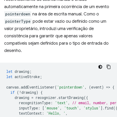
automaticamente na primeira ocorrência de um evento
pointerdown
na área de escrita manual. Como o
pointerType
pode estar vazio ou definido como um
valor proprietário, introduzi uma verificação de
consistência para garantir que apenas valores
compatíveis sejam definidos para o tipo de entrada do
desenho.
let
drawing
;
let
activeStroke
;
canvas
.
addEventListener
(
'pointerdown'
,
(
event
)
=
>
{
if
(
!
drawing
)
{
drawing
=
recognizer
.
startDrawing
({
recognitionType
:
'text'
,
// email, number, per
inputType
:
[
'mouse'
,
'touch'
,
'stylus'
].
find
(
textContext
:
'Hello, '
,