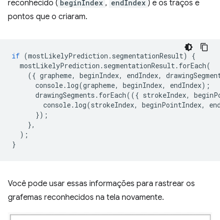
reconhecido (
beginIndex
,
endIndex
) e os traços e
pontos que o criaram.
if
(
mostLikelyPrediction
.
segmentationResult
)
{
mostLikelyPrediction
.
segmentationResult
.
forEach
(
({
grapheme
,
beginIndex
,
endIndex
,
drawingSegmen
console
.
log
(
grapheme
,
beginIndex
,
endIndex
);
drawingSegments
.
forEach
(({
strokeIndex
,
beginP
console
.
log
(
strokeIndex
,
beginPointIndex
,
en
});
},
);
}
Você pode usar essas informações para rastrear os
grafemas reconhecidos na tela novamente.