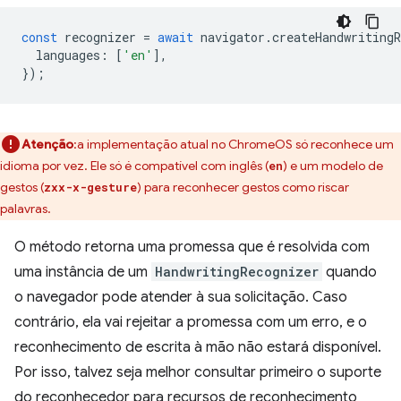
const
recognizer
=
await
navigator
.
createHandwritingR
languages
:
[
'en'
],
});
Atenção
:a implementação atual no ChromeOS só reconhece um
idioma por vez. Ele só é compatível com inglês (
) e um modelo de
en
gestos (
) para reconhecer gestos como riscar
zxx-x-gesture
palavras.
O método retorna uma promessa que é resolvida com
uma instância de um
HandwritingRecognizer
quando
o navegador pode atender à sua solicitação. Caso
contrário, ela vai rejeitar a promessa com um erro, e o
reconhecimento de escrita à mão não estará disponível.
Por isso, talvez seja melhor consultar primeiro o suporte
do reconhecedor para recursos de reconhecimento