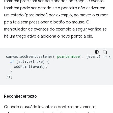
também precisam ser adicionados ao traço. O evento
também pode ser gerado se o ponteiro não estiver em
um estado "para baixo", por exemplo, ao mover o cursor
pela tela sem pressionar o botão do mouse. O
manipulador de eventos do exemplo a seguir verifica se
há um traço ativo e adiciona o novo ponto a ele.
canvas
.
addEventListener
(
'pointermove'
,
(
event
)
=
>
{
if
(
activeStroke
)
{
addPoint
(
event
);
}
});
Reconhecer texto
Quando o usuário levantar o ponteiro novamente,