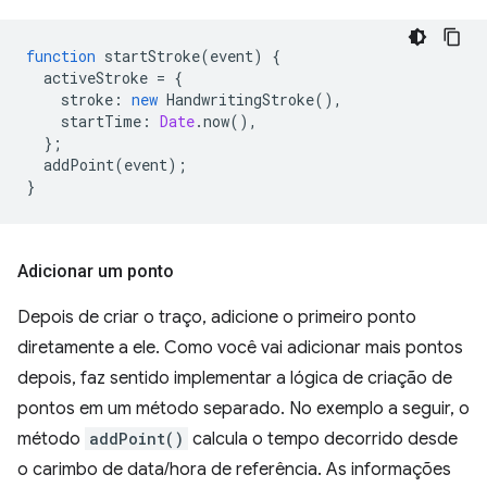
function
startStroke
(
event
)
{
activeStroke
=
{
stroke
:
new
HandwritingStroke
(),
startTime
:
Date
.
now
(),
};
addPoint
(
event
);
}
Adicionar um ponto
Depois de criar o traço, adicione o primeiro ponto
diretamente a ele. Como você vai adicionar mais pontos
depois, faz sentido implementar a lógica de criação de
pontos em um método separado. No exemplo a seguir, o
método
addPoint()
calcula o tempo decorrido desde
o carimbo de data/hora de referência. As informações