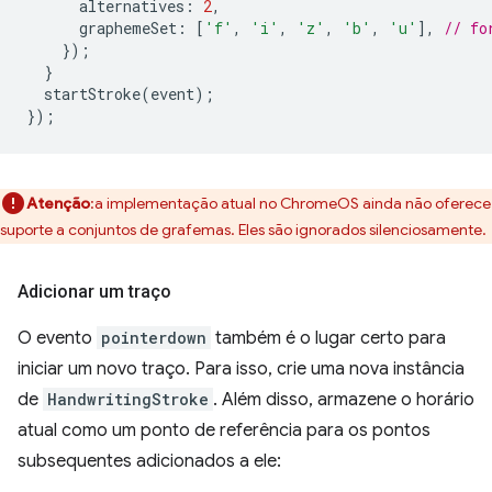
alternatives
:
2
,
graphemeSet
:
[
'f'
,
'i'
,
'z'
,
'b'
,
'u'
],
// fo
});
}
startStroke
(
event
);
});
Atenção
:a implementação atual no ChromeOS ainda não oferece
suporte a conjuntos de grafemas. Eles são ignorados silenciosamente.
Adicionar um traço
O evento
pointerdown
também é o lugar certo para
iniciar um novo traço. Para isso, crie uma nova instância
de
HandwritingStroke
. Além disso, armazene o horário
atual como um ponto de referência para os pontos
subsequentes adicionados a ele: