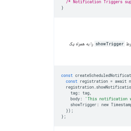
/* Notification Triggers su
}
شرط
showTrigger
را به همراه یک
const
createScheduledNotifica
const
registration
=
await
registration
.
showNotificati
tag
:
tag
,
body
:
'This notification 
showTrigger
:
new
Timestam
});
};