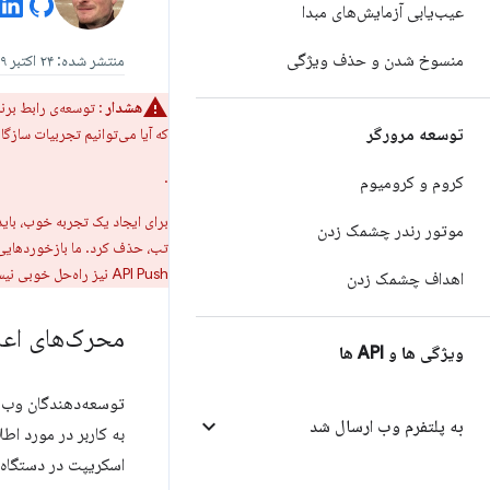
عیب‌یابی آزمایش‌های مبدا
منسوخ شدن و حذف ویژگی
منتشر شده: ۲۴ اکتبر ۲۰۱۹
هشدار
: توسعه‌ی رابط برنامه‌نویسی کاربردی (API) 
توسعه مرورگر
که آیا می‌توانیم تجربیات سازگار
.
کروم و کرومیوم
برای ایجاد یک تجربه خوب، باید 
موتور رندر چشمک زدن
تب، حذف کرد. ما بازخوردهایی 
API Push نیز راه‌حل خوبی نیست.
اهداف چشمک زدن
محرک‌های اعلان (otification Triggers
ویژگی ها و API ها
توسعه‌دهندگان وب می
به پلتفرم وب ارسال شد
به کاربر در مورد اط
اسکریپت در دستگاه ک