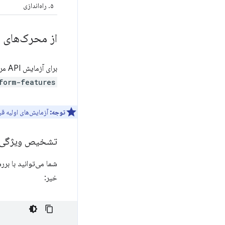
۵. راه‌اندازی
از محرک‌های ا
برای آزمایش API مربوط به Notification Triggers به ​​صورت محلی، بدون توکن آزمایشی اصلی، پرچم
form-features
توجه:
آزمایش‌های اولیه قبلی 
تشخیص ویژگی
شما می‌توانید با ب
خیر: