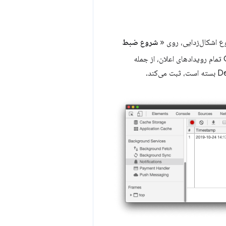
روع اشکال‌زدایی، روی «
شروع ضبط
در مک). Chrome DevTools تمام رویدادهای اعلان، از جمله