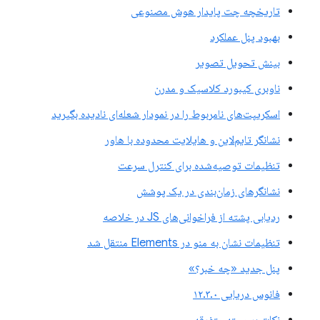
تاریخچه چت پایدار هوش مصنوعی
بهبود پنل عملکرد
بینش تحویل تصویر
ناوبری کیبورد کلاسیک و مدرن
اسکریپت‌های نامربوط را در نمودار شعله‌ای نادیده بگیرید
نشانگر تایم‌لاین و هایلایت محدوده با هاور
تنظیمات توصیه‌شده برای کنترل سرعت
نشانگرهای زمان‌بندی در یک پوشش
ردیابی پشته از فراخوانی‌های JS در خلاصه
تنظیمات نشان به منو در Elements منتقل شد
پنل جدید «چه خبر؟»
فانوس دریایی ۱۲.۳.۰
نکات برجسته متفرقه