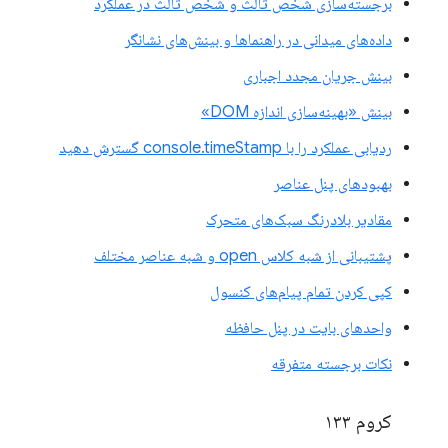
برجسته‌سازی شخص ثالث و شخص ثالث در عملکرد
داده‌های میدانی در راهنماها و بینش‌های نشانگر
بینش جریان مجدد اجباری
بینش «بهینه‌سازی اندازه DOM»
ردیابی عملکرد را با console.timeStamp گسترش دهید
بهبودهای پنل عناصر
مقادیر بلادرنگ سبک‌های متحرک
پشتیبانی از شبه کلاس open و شبه عناصر مختلف
کپی کردن تمام پیام‌های کنسول
واحدهای بایت در پنل حافظه
نکات برجسته متفرقه
کروم ۱۳۳