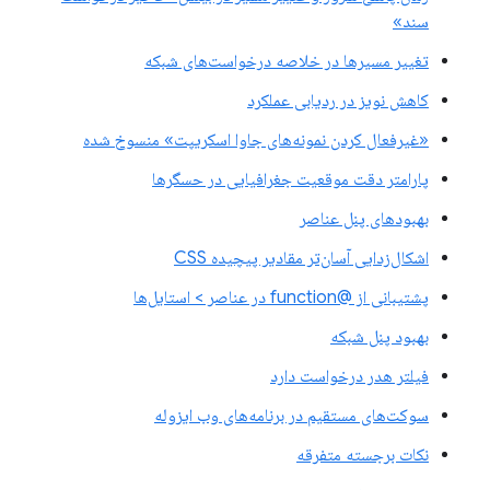
سند»
تغییر مسیرها در خلاصه درخواست‌های شبکه
کاهش نویز در ردیابی عملکرد
«غیرفعال کردن نمونه‌های جاوا اسکریپت» منسوخ شده
پارامتر دقت موقعیت جغرافیایی در حسگرها
بهبودهای پنل عناصر
اشکال‌زدایی آسان‌تر مقادیر پیچیده CSS
پشتیبانی از @function در عناصر > استایل‌ها
بهبود پنل شبکه
فیلتر هدر درخواست دارد
سوکت‌های مستقیم در برنامه‌های وب ایزوله
نکات برجسته متفرقه