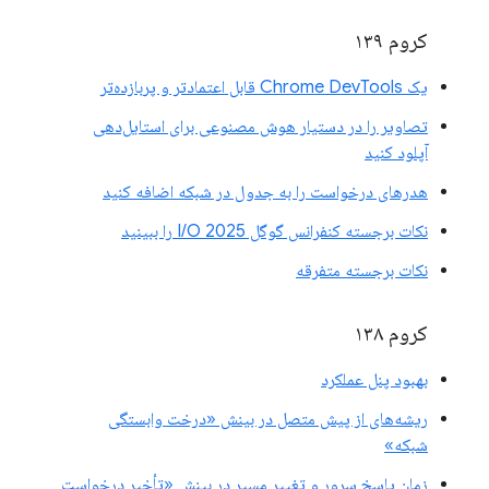
کروم ۱۳۹
یک Chrome DevTools قابل اعتمادتر و پربازده‌تر
تصاویر را در دستیار هوش مصنوعی برای استایل‌دهی
آپلود کنید
هدرهای درخواست را به جدول در شبکه اضافه کنید
نکات برجسته کنفرانس گوگل I/O 2025 را ببینید
نکات برجسته متفرقه
کروم ۱۳۸
بهبود پنل عملکرد
ریشه‌های از پیش متصل در بینش «درخت وابستگی
شبکه»
زمان پاسخ سرور و تغییر مسیر در بینش «تأخیر درخواست