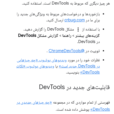
هر چیز دیگری که مربوط به DevTools است، استفاده کنید.
بازخوردها و درخواست‌های مربوط به ویژگی‌های جدید را
برای ما در
crbug.com
ارسال کنید.
more_vert
با استفاده از
مشکل DevTools را گزارش دهید.
گزینه‌های بیشتر
>
راهنما
>
گزارش مشکل DevTools
در DevTools.
توییت در
@ChromeDevTools
.
نظرات خود را در مورد
ویدیوهای یوتیوب «چه چیزهایی
در DevTools جدید است»
یا
ویدیوهای یوتیوب «نکات
DevTools»
بنویسید.
قابلیت‌های جدید در Dev
Tools
فهرستی از تمام مواردی که در مجموعه
«چه چیزهای جدیدی در
DevTools»
پوشش داده شده است.