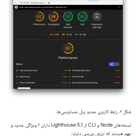
شکل ۳. رابط کاربری جدید پنل حسابرسی‌ها.
نسخه‌های Node و CLI از Lighthouse 5.1 دارای ۳ ویژگی جدید و
مهم هستند که ارزش بررسی دارند: