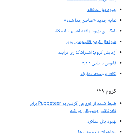
بهبود پنل حافظه
نمایه جدید «عناصر جدا شده»
نامگذاری بهبود یافته اشیاء ساده JS
غیرفعال کردن قالب‌بندی پویا
آزمایش کروم: اشتراک‌گذاری فرآیند
فانوس دریایی ۱۲.۲.۱
نکات برجسته متفرقه
کروم ۱۲۹
ضبط کننده از خروجی گرفتن به Puppeteer برای
فایرفاکس پشتیبانی می‌کند
بهبود پنل عملکرد
مشاهدات زنده معیارها