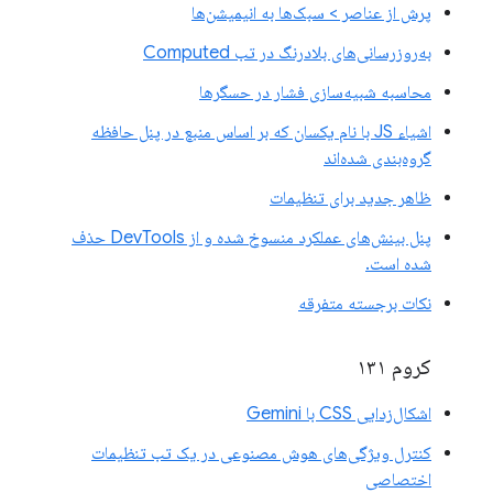
پرش از عناصر > سبک‌ها به انیمیشن‌ها
به‌روزرسانی‌های بلادرنگ در تب Computed
محاسبه شبیه‌سازی فشار در حسگرها
اشیاء JS با نام یکسان که بر اساس منبع در پنل حافظه
گروه‌بندی شده‌اند
ظاهر جدید برای تنظیمات
پنل بینش‌های عملکرد منسوخ شده و از DevTools حذف
شده است.
نکات برجسته متفرقه
کروم ۱۳۱
اشکال‌زدایی CSS با Gemini
کنترل ویژگی‌های هوش مصنوعی در یک تب تنظیمات
اختصاصی