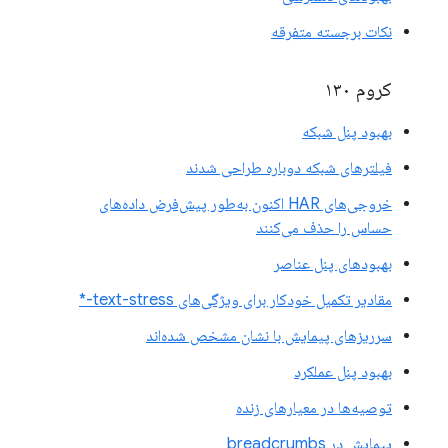
نکات برجسته متفرقه
کروم ۱۳۰
بهبود پنل شبکه
فیلترهای شبکه دوباره طراحی شدند
خروجی‌های HAR اکنون به‌طور پیش‌فرض داده‌های
حساس را حذف می‌کنند
بهبودهای پنل عناصر
مقادیر تکمیل خودکار برای ویژگی‌های text-stress-*
سرریزهای پیمایش با نشان مشخص شده‌اند
بهبود پنل عملکرد
توصیه‌ها در معیارهای زنده
پیمایش در breadcrumbs