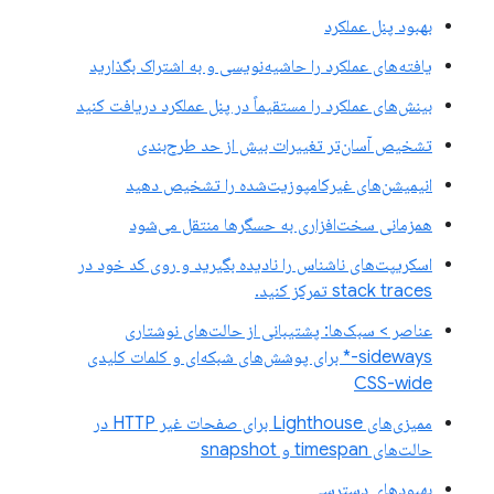
بهبود پنل عملکرد
یافته‌های عملکرد را حاشیه‌نویسی و به اشتراک بگذارید
بینش‌های عملکرد را مستقیماً در پنل عملکرد دریافت کنید
تشخیص آسان‌تر تغییرات بیش از حد طرح‌بندی
انیمیشن‌های غیرکامپوزیت‌شده را تشخیص دهید
همزمانی سخت‌افزاری به حسگرها منتقل می‌شود
اسکریپت‌های ناشناس را نادیده بگیرید و روی کد خود در
stack traces تمرکز کنید.
عناصر > سبک‌ها: پشتیبانی از حالت‌های نوشتاری
sideways-* برای پوشش‌های شبکه‌ای و کلمات کلیدی
CSS-wide
ممیزی‌های Lighthouse برای صفحات غیر HTTP در
حالت‌های timespan و snapshot
بهبودهای دسترسی