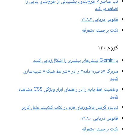
تب عناصر > طرح‌بندی، پشتیبانی از طرح‌بندی بنایی را
اضافه می‌کند
فانوس دریایی ۱۲.۸.۲
نکات برجسته متفرقه
کروم ۱۴۰
با Gemini بینش‌های بیشتری را اشکال‌زدایی کنید
سربرگ «ذخیره-داده» را در «شرایط شبکه» شبیه‌سازی
کنید
وضعیت خط پایه را در راهنمای ابزار ویژگی CSS مشاهده
کنید
نادیده گرفتن فاکتورهای فرم در نکات کلاینت عامل کاربر
فانوس دریایی ۱۲.۸.۰
نکات برجسته متفرقه