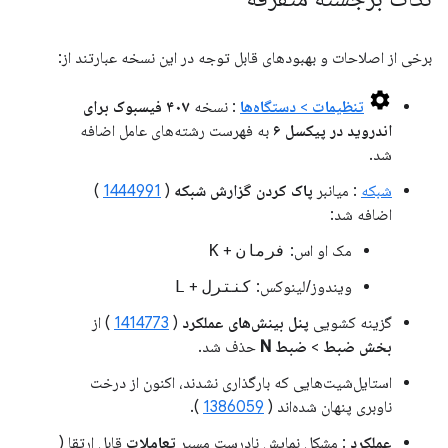
برخی از اصلاحات و بهبودهای قابل توجه در این نسخه عبارتند از:
تنظیمات
>
دستگاه‌ها
: نسخه
۴۰۷ فیسبوک برای
اندروید در پیکسل ۶
به فهرست رشته‌های عامل اضافه
شد.
شبکه
: میانبر
پاک کردن گزارش شبکه
(
1444991
)
اضافه شد:
مک او اس:
فرمان
+
K
ویندوز/لینوکس:
کنترل
+
L
گزینه کشویی
پنل بینش‌های عملکرد
(
1414773
) از
بخش ضبط
>
ضبط N
حذف شد.
استایل‌شیت‌هایی که بارگذاری نشدند، اکنون از درخت
ناوبری پنهان شده‌اند (
1386059
).
عملکرد
: مشکل نمایش نادرست مسیر
تعاملات
قابل ارتقا (