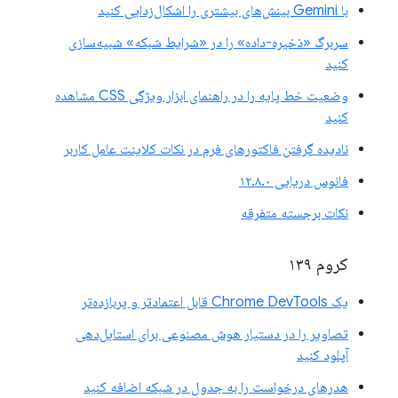
با Gemini بینش‌های بیشتری را اشکال‌زدایی کنید
سربرگ «ذخیره-داده» را در «شرایط شبکه» شبیه‌سازی
کنید
وضعیت خط پایه را در راهنمای ابزار ویژگی CSS مشاهده
کنید
نادیده گرفتن فاکتورهای فرم در نکات کلاینت عامل کاربر
فانوس دریایی ۱۲.۸.۰
نکات برجسته متفرقه
کروم ۱۳۹
یک Chrome DevTools قابل اعتمادتر و پربازده‌تر
تصاویر را در دستیار هوش مصنوعی برای استایل‌دهی
آپلود کنید
هدرهای درخواست را به جدول در شبکه اضافه کنید