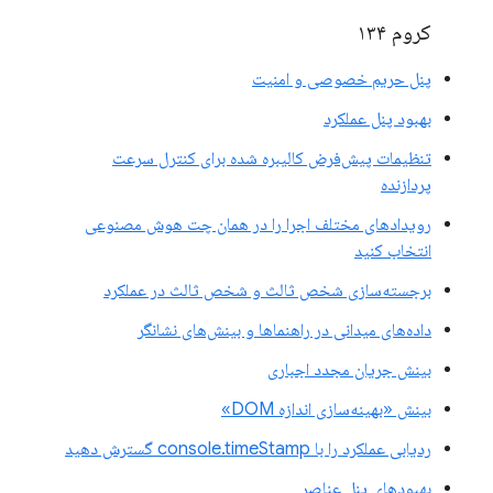
کروم ۱۳۴
پنل حریم خصوصی و امنیت
بهبود پنل عملکرد
تنظیمات پیش‌فرض کالیبره شده برای کنترل سرعت
پردازنده
رویدادهای مختلف اجرا را در همان چت هوش مصنوعی
انتخاب کنید
برجسته‌سازی شخص ثالث و شخص ثالث در عملکرد
داده‌های میدانی در راهنماها و بینش‌های نشانگر
بینش جریان مجدد اجباری
بینش «بهینه‌سازی اندازه DOM»
ردیابی عملکرد را با console.timeStamp گسترش دهید
بهبودهای پنل عناصر