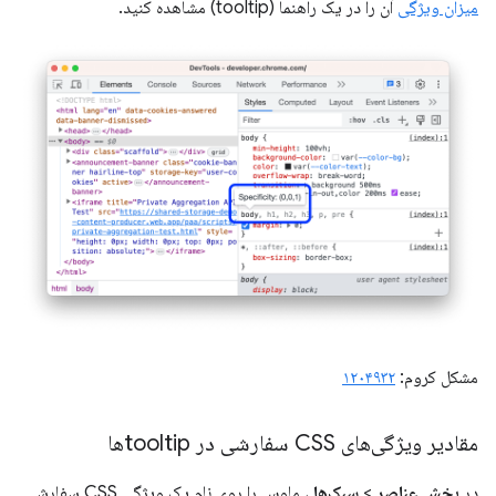
میزان ویژگی
آن را در یک راهنما (tooltip) مشاهده کنید.
مشکل کروم:
۱۲۰۴۹۳۲
مقادیر ویژگی‌های CSS سفارشی در tooltipها
در
بخش عناصر
>
سبک‌ها
، ماوس را روی نام یک ویژگی CSS سفارشی