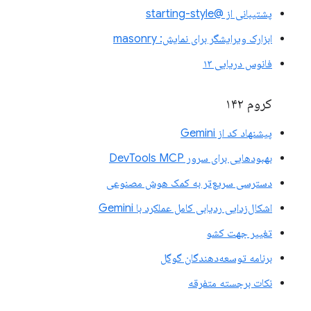
پشتیبانی از @starting-style
ابزارک ویرایشگر برای نمایش: masonry
فانوس دریایی ۱۳
کروم ۱۴۲
پیشنهاد کد از Gemini
بهبودهایی برای سرور DevTools MCP
دسترسی سریع‌تر به کمک هوش مصنوعی
اشکال‌زدایی ردیابی کامل عملکرد با Gemini
تغییر جهت کشو
برنامه توسعه‌دهندگان گوگل
نکات برجسته متفرقه