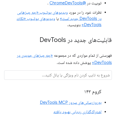
توییت در
@ChromeDevTools
.
نظرات خود را در مورد
ویدیوهای یوتیوب «چه چیزهایی
در DevTools جدید است»
یا
ویدیوهای یوتیوب «نکات
DevTools»
بنویسید.
قابلیت‌های جدید در Dev
Tools
فهرستی از تمام مواردی که در مجموعه
«چه چیزهای جدیدی در
DevTools»
پوشش داده شده است.
کروم ۱۴۳
به‌روزرسانی‌های سرور DevTools MCP
اشتراک‌گذاری ردیابی بهبود یافته