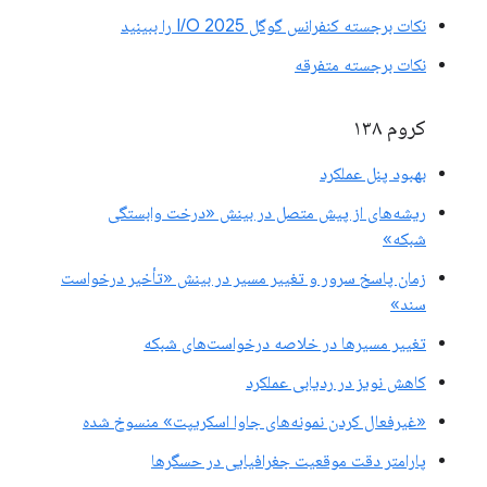
نکات برجسته کنفرانس گوگل I/O 2025 را ببینید
نکات برجسته متفرقه
کروم ۱۳۸
بهبود پنل عملکرد
ریشه‌های از پیش متصل در بینش «درخت وابستگی
شبکه»
زمان پاسخ سرور و تغییر مسیر در بینش «تأخیر درخواست
سند»
تغییر مسیرها در خلاصه درخواست‌های شبکه
کاهش نویز در ردیابی عملکرد
«غیرفعال کردن نمونه‌های جاوا اسکریپت» منسوخ شده
پارامتر دقت موقعیت جغرافیایی در حسگرها