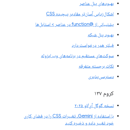
بهبودهای پنل عناصر
اشکال‌زدایی آسان‌تر مقادیر پیچیده CSS
پشتیبانی از @function در عناصر > استایل‌ها
بهبود پنل شبکه
فیلتر هدر درخواست دارد
سوکت‌های مستقیم در برنامه‌های وب ایزوله
نکات برجسته متفرقه
دسترسی‌پذیری
کروم ۱۳۷
نسخه گوگل آی/او ۲۰۲۵
با استفاده از Gemini، تغییرات CSS را در فضای کاری
خود تغییر داده و ذخیره کنید