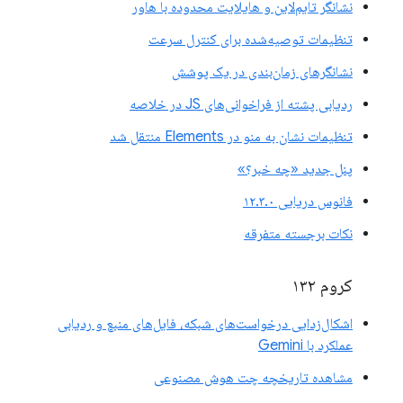
نشانگر تایم‌لاین و هایلایت محدوده با هاور
تنظیمات توصیه‌شده برای کنترل سرعت
نشانگرهای زمان‌بندی در یک پوشش
ردیابی پشته از فراخوانی‌های JS در خلاصه
تنظیمات نشان به منو در Elements منتقل شد
پنل جدید «چه خبر؟»
فانوس دریایی ۱۲.۳.۰
نکات برجسته متفرقه
کروم ۱۳۲
اشکال‌زدایی درخواست‌های شبکه، فایل‌های منبع و ردیابی
عملکرد با Gemini
مشاهده تاریخچه چت هوش مصنوعی