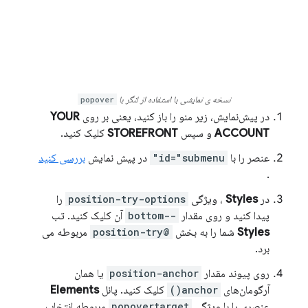
نسخه ی نمایشی با استفاده از لنگر با
popover
در پیش‌نمایش، زیر منو را باز کنید، یعنی بر روی
YOUR
ACCOUNT
و سپس
STOREFRONT
کلیک کنید.
عنصر را با
id="submenu"
در پیش نمایش
بررسی کنید
.
در
Styles
، ویژگی
position-try-options
را
پیدا کنید و روی مقدار
--bottom
آن کلیک کنید. تب
Styles
شما را به بخش
@position-try
مربوطه می
برد.
روی پیوند مقدار
position-anchor
یا همان
آرگومان‌های
anchor()
کلیک کنید. پانل
Elements
عنصری را با ویژگی
popovertarget
مربوطه انتخاب