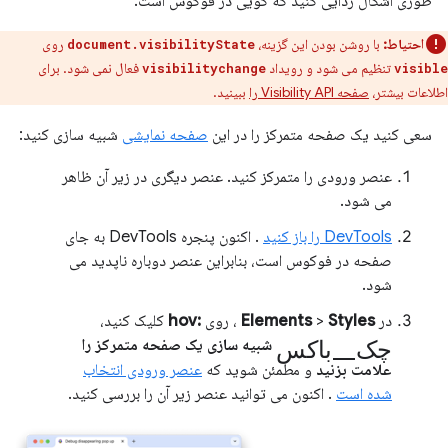
طوری اشکال زدایی کنید که گویی در فوکوس است.
احتیاط:
با روشن بودن این گزینه،
روی
document.visibilityState
تنظیم می شود و رویداد
فعال نمی شود. برای
visibilitychange
visible
اطلاعات بیشتر،
صفحه Visibility API را
ببینید.
سعی کنید یک صفحه متمرکز را در این
صفحه نمایشی
شبیه سازی کنید:
عنصر ورودی را متمرکز کنید. عنصر دیگری در زیر آن ظاهر
می شود.
DevTools را باز کنید
. اکنون پنجره DevTools به جای
صفحه در فوکوس است، بنابراین عنصر دوباره ناپدید می
شود.
در
Styles
>
Elements
، روی
:hov
کلیک کنید،
چک_باکس
شبیه سازی یک صفحه متمرکز را
علامت بزنید
و مطمئن شوید که
عنصر ورودی انتخاب
شده است
. اکنون می توانید عنصر زیر آن را بررسی کنید.