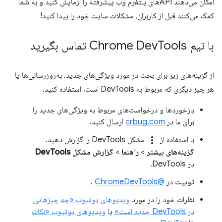
امکان می‌دهند APIهای پلتفرم وب پیشرفته را آزمایش کنید و به شما
کمک می‌کنند قبل از کاربران، مشکلات سایت خود را پیدا کنید!
با تیم Chrome Dev
Tools تماس بگیرید
از گزینه‌های زیر برای بحث در مورد ویژگی‌های جدید، به‌روزرسانی‌ها یا
هر چیز دیگری که مربوط به DevTools است، استفاده کنید.
بازخوردها و درخواست‌های مربوط به ویژگی‌های جدید را
برای ما در
crbug.com
ارسال کنید.
more_vert
با استفاده از
مشکل DevTools را گزارش دهید.
گزینه‌های بیشتر
>
راهنما
>
گزارش مشکل DevTools
در DevTools.
توییت در
@ChromeDevTools
.
نظرات خود را در مورد
ویدیوهای یوتیوب «چه چیزهایی
در DevTools جدید است»
یا
ویدیوهای یوتیوب «نکات