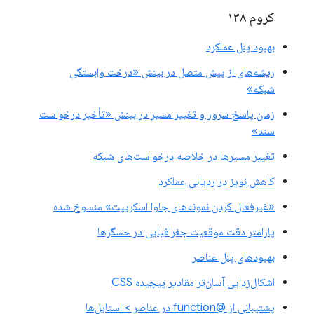
کروم ۱۳۸
بهبود پنل عملکرد
ریشه‌های از پیش متصل در بینش «درخت وابستگی
شبکه»
زمان پاسخ سرور و تغییر مسیر در بینش «تأخیر درخواست
سند»
تغییر مسیرها در خلاصه درخواست‌های شبکه
کاهش نویز در ردیابی عملکرد
«غیرفعال کردن نمونه‌های جاوا اسکریپت» منسوخ شده
پارامتر دقت موقعیت جغرافیایی در حسگرها
بهبودهای پنل عناصر
اشکال‌زدایی آسان‌تر مقادیر پیچیده CSS
پشتیبانی از @function در عناصر > استایل‌ها