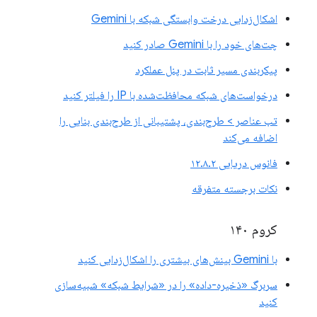
اشکال‌زدایی درخت وابستگی شبکه با Gemini
چت‌های خود را با Gemini صادر کنید
پیکربندی مسیر ثابت در پنل عملکرد
درخواست‌های شبکه محافظت‌شده با IP را فیلتر کنید
تب عناصر > طرح‌بندی، پشتیبانی از طرح‌بندی بنایی را
اضافه می‌کند
فانوس دریایی ۱۲.۸.۲
نکات برجسته متفرقه
کروم ۱۴۰
با Gemini بینش‌های بیشتری را اشکال‌زدایی کنید
سربرگ «ذخیره-داده» را در «شرایط شبکه» شبیه‌سازی
کنید