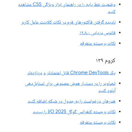
وضعیت خط پایه را در راهنمای ابزار ویژگی CSS مشاهده
کنید
نادیده گرفتن فاکتورهای فرم در نکات کلاینت عامل کاربر
فانوس دریایی ۱۲.۸.۰
نکات برجسته متفرقه
کروم ۱۳۹
یک Chrome DevTools قابل اعتمادتر و پربازده‌تر
تصاویر را در دستیار هوش مصنوعی برای استایل‌دهی
آپلود کنید
هدرهای درخواست را به جدول در شبکه اضافه کنید
نکات برجسته کنفرانس گوگل I/O 2025 را ببینید
نکات برجسته متفرقه