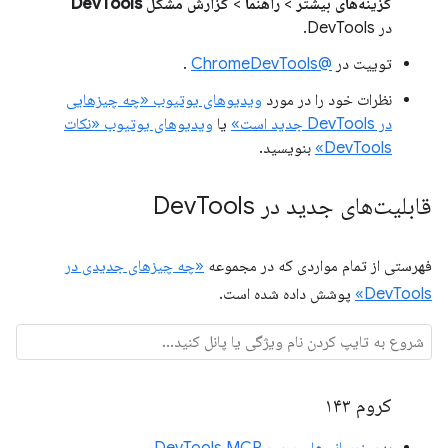
گزینه‌های بیشتر
>
راهنما
>
گزارش مشکل DevTools
در DevTools.
توییت در
@ChromeDevTools
.
نظرات خود را در مورد
ویدیوهای یوتیوب «چه چیزهایی
در DevTools جدید است»
یا
ویدیوهای یوتیوب «نکات
DevTools»
بنویسید.
قابلیت‌های جدید در Dev
Tools
فهرستی از تمام مواردی که در مجموعه
«چه چیزهای جدیدی در
DevTools»
پوشش داده شده است.
کروم ۱۴۳
به‌روزرسانی‌های سرور DevTools MCP