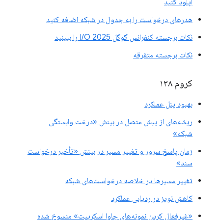
آپلود کنید
هدرهای درخواست را به جدول در شبکه اضافه کنید
نکات برجسته کنفرانس گوگل I/O 2025 را ببینید
نکات برجسته متفرقه
کروم ۱۳۸
بهبود پنل عملکرد
ریشه‌های از پیش متصل در بینش «درخت وابستگی
شبکه»
زمان پاسخ سرور و تغییر مسیر در بینش «تأخیر درخواست
سند»
تغییر مسیرها در خلاصه درخواست‌های شبکه
کاهش نویز در ردیابی عملکرد
«غیرفعال کردن نمونه‌های جاوا اسکریپت» منسوخ شده