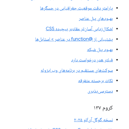
پارامتر دقت موقعیت جغرافیایی در حسگرها
بهبودهای پنل عناصر
اشکال‌زدایی آسان‌تر مقادیر پیچیده CSS
پشتیبانی از @function در عناصر > استایل‌ها
بهبود پنل شبکه
فیلتر هدر درخواست دارد
سوکت‌های مستقیم در برنامه‌های وب ایزوله
نکات برجسته متفرقه
دسترسی‌پذیری
کروم ۱۳۷
نسخه گوگل آی/او ۲۰۲۵