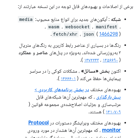
برخی از اصلاحات و بهبودهای قابل توجه در این نسخه عبارتند از:
شبکه
: آیکون‌های جدید برای انواع منابع محبوب:
media
،
wasm
،
websocket
،
manifest
،
fetch/xhr
،
json
(
1466298
).
رنگ‌ها در بسیاری از عناصر رابط کاربری به رنگ‌های متریال
۳ به‌روزرسانی شده‌اند، به‌ویژه در پنل‌های
عناصر
و
عملکرد
).
۱۴۷۲۲۴۳
،
۱۴۵۶۶۹۰
(
اکنون
بخش «مسائل»
، مشکلات کوکی را در سراسر
پیمایش‌ها حفظ می‌کند (
۱۴۶۶۶۰۱
).
بهبودهای مختلف
در بخش برنامه‌های کاربردی
>
پیش‌بارگذاری
، که مهم‌ترین آن‌ها شبکه‌های قابل
مرتب‌سازی و جزئیات اصلاح‌شده‌ی مجموعه قوانین (
۱۴۱۰۷۰۹
) هستند.
بهبودهای مختلف ویرایشگر دستورات در
Protocol
monitor
، که مهم‌ترین آن‌ها هشدار در مورد ورودی
اشتباه، ویرایش دستور ارسالی، ویرایشگر پارامترهای شیء