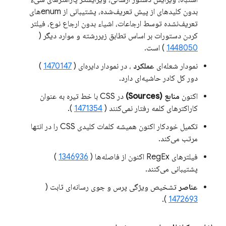
بدون کلیدهای از پیش تعریف‌شده، پشتیبانی از enumهای
تعریف‌نشده توسط ارجاعات، اشیاء بدون ارجاع نوع، فیلتر
کردن دستورات بر اساس تطابق زیررشته و موارد دیگر (
1448050
) است.
نمودار شعله‌ای
عملکرد
، در نمودار دایره‌ای (
1470147
)
دور کل کادر حاشیه‌ای دارد.
اکنون
منابع (Sources)
در CSS با خط تیره به عنوان
کاراکترهای کلمه رفتار نمی‌کنند (
1471354
).
تکمیل خودکار اکنون همیشه کلمات کلیدی CSS را در انتها
مرتب می‌کند.
فیلترهای RegEx اکنون از فاصله‌ها (
1346936
)
پشتیبانی می‌کنند.
عناصر
تشخیص ویژگی پرس و جوی رسانه‌ای ثابت (
).
1472693