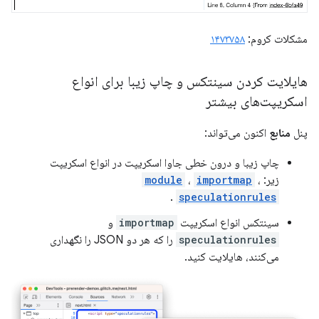
مشکلات کروم:
۱۴۷۳۷۵۸
هایلایت کردن سینتکس و چاپ زیبا برای انواع
اسکریپت‌های بیشتر
پنل
منابع
اکنون می‌تواند:
چاپ زیبا و درون خطی جاوا اسکریپت در انواع اسکریپت
زیر:
،
importmap
،
module
.
speculationrules
سینتکس انواع اسکریپت
importmap
و
speculationrules
را که هر دو JSON را نگهداری
می‌کنند، هایلایت کنید.