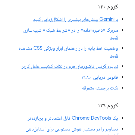
کروم ۱۴۰
با Gemini بینش‌های بیشتری را اشکال‌زدایی کنید
سربرگ «ذخیره-داده» را در «شرایط شبکه» شبیه‌سازی
کنید
وضعیت خط پایه را در راهنمای ابزار ویژگی CSS مشاهده
کنید
نادیده گرفتن فاکتورهای فرم در نکات کلاینت عامل کاربر
فانوس دریایی ۱۲.۸.۰
نکات برجسته متفرقه
کروم ۱۳۹
یک Chrome DevTools قابل اعتمادتر و پربازده‌تر
تصاویر را در دستیار هوش مصنوعی برای استایل‌دهی