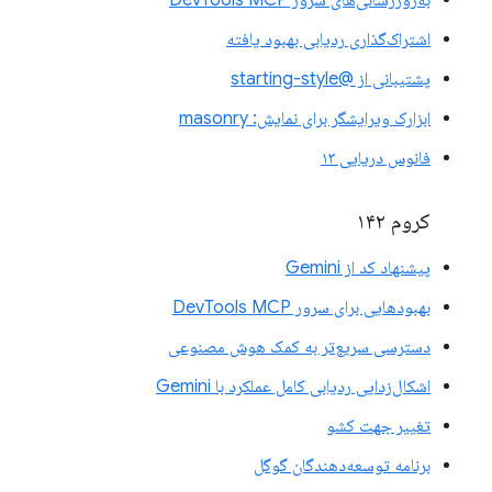
اشتراک‌گذاری ردیابی بهبود یافته
پشتیبانی از @starting-style
ابزارک ویرایشگر برای نمایش: masonry
فانوس دریایی ۱۳
کروم ۱۴۲
پیشنهاد کد از Gemini
بهبودهایی برای سرور DevTools MCP
دسترسی سریع‌تر به کمک هوش مصنوعی
اشکال‌زدایی ردیابی کامل عملکرد با Gemini
تغییر جهت کشو
برنامه توسعه‌دهندگان گوگل