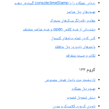
ردیابی عملکرد را با console.timeStamp گسترش دهید
بهبودهای پنل عناصر
مقادیر بلادرنگ سبک‌های متحرک
پشتیبانی از شبه کلاس open و شبه عناصر مختلف
کپی کردن تمام پیام‌های کنسول
واحدهای بایت در پنل حافظه
نکات برجسته متفرقه
کروم ۱۳۳
تاریخچه چت پایدار هوش مصنوعی
بهبود پنل عملکرد
بینش تحویل تصویر
ناوبری کیبورد کلاسیک و مدرن