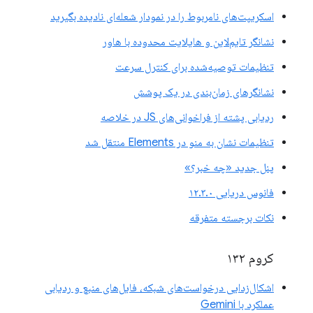
اسکریپت‌های نامربوط را در نمودار شعله‌ای نادیده بگیرید
نشانگر تایم‌لاین و هایلایت محدوده با هاور
تنظیمات توصیه‌شده برای کنترل سرعت
نشانگرهای زمان‌بندی در یک پوشش
ردیابی پشته از فراخوانی‌های JS در خلاصه
تنظیمات نشان به منو در Elements منتقل شد
پنل جدید «چه خبر؟»
فانوس دریایی ۱۲.۳.۰
نکات برجسته متفرقه
کروم ۱۳۲
اشکال‌زدایی درخواست‌های شبکه، فایل‌های منبع و ردیابی
عملکرد با Gemini