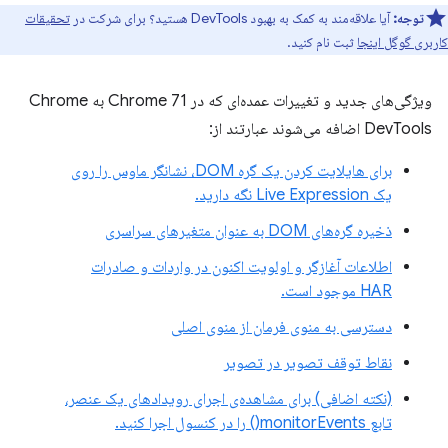
توجه:
آیا علاقه‌مند به کمک به بهبود DevTools هستید؟ برای شرکت در
تحقیقات
کاربری گوگل اینجا
ثبت نام کنید.
ویژگی‌های جدید و تغییرات عمده‌ای که در Chrome 71 به Chrome
DevTools اضافه می‌شوند عبارتند از:
برای هایلایت کردن یک گره DOM، نشانگر ماوس را روی
یک Live Expression نگه دارید.
ذخیره گره‌های DOM به عنوان متغیرهای سراسری
اطلاعات آغازگر و اولویت اکنون در واردات و صادرات
HAR موجود است.
دسترسی به منوی فرمان از منوی اصلی
نقاط توقف تصویر در تصویر
(نکته اضافی) برای مشاهده‌ی اجرای رویدادهای یک عنصر،
تابع monitorEvents() را در کنسول اجرا کنید.