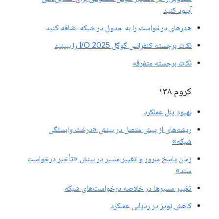
آپلود کنید
هدرهای درخواست را به جدول در شبکه اضافه کنید
نکات برجسته کنفرانس گوگل I/O 2025 را ببینید
نکات برجسته متفرقه
کروم ۱۳۸
بهبود پنل عملکرد
ریشه‌های از پیش متصل در بینش «درخت وابستگی
شبکه»
زمان پاسخ سرور و تغییر مسیر در بینش «تأخیر درخواست
سند»
تغییر مسیرها در خلاصه درخواست‌های شبکه
کاهش نویز در ردیابی عملکرد