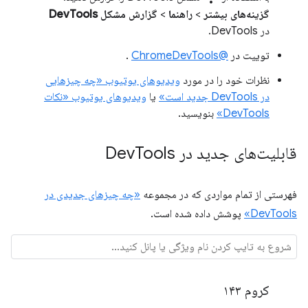
گزینه‌های بیشتر
>
راهنما
>
گزارش مشکل DevTools
در DevTools.
توییت در
@ChromeDevTools
.
نظرات خود را در مورد
ویدیوهای یوتیوب «چه چیزهایی
در DevTools جدید است»
یا
ویدیوهای یوتیوب «نکات
DevTools»
بنویسید.
قابلیت‌های جدید در Dev
Tools
فهرستی از تمام مواردی که در مجموعه
«چه چیزهای جدیدی در
DevTools»
پوشش داده شده است.
کروم ۱۴۳