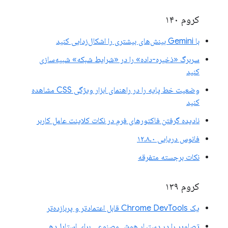
کروم ۱۴۰
با Gemini بینش‌های بیشتری را اشکال‌زدایی کنید
سربرگ «ذخیره-داده» را در «شرایط شبکه» شبیه‌سازی
کنید
وضعیت خط پایه را در راهنمای ابزار ویژگی CSS مشاهده
کنید
نادیده گرفتن فاکتورهای فرم در نکات کلاینت عامل کاربر
فانوس دریایی ۱۲.۸.۰
نکات برجسته متفرقه
کروم ۱۳۹
یک Chrome DevTools قابل اعتمادتر و پربازده‌تر
تصاویر را در دستیار هوش مصنوعی برای استایل‌دهی