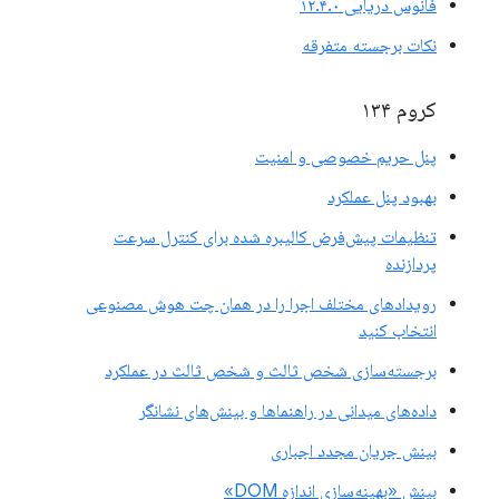
فانوس دریایی ۱۲.۴.۰
نکات برجسته متفرقه
کروم ۱۳۴
پنل حریم خصوصی و امنیت
بهبود پنل عملکرد
تنظیمات پیش‌فرض کالیبره شده برای کنترل سرعت
پردازنده
رویدادهای مختلف اجرا را در همان چت هوش مصنوعی
انتخاب کنید
برجسته‌سازی شخص ثالث و شخص ثالث در عملکرد
داده‌های میدانی در راهنماها و بینش‌های نشانگر
بینش جریان مجدد اجباری
بینش «بهینه‌سازی اندازه DOM»