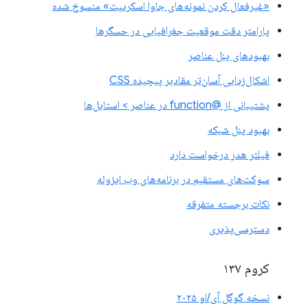
«غیرفعال کردن نمونه‌های جاوا اسکریپت» منسوخ شده
پارامتر دقت موقعیت جغرافیایی در حسگرها
بهبودهای پنل عناصر
اشکال‌زدایی آسان‌تر مقادیر پیچیده CSS
پشتیبانی از @function در عناصر > استایل‌ها
بهبود پنل شبکه
فیلتر هدر درخواست دارد
سوکت‌های مستقیم در برنامه‌های وب ایزوله
نکات برجسته متفرقه
دسترسی‌پذیری
کروم ۱۳۷
نسخه گوگل آی/او ۲۰۲۵