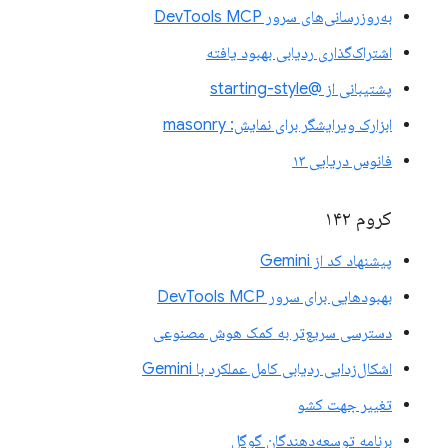
به‌روزرسانی‌های سرور DevTools MCP
اشتراک‌گذاری ردیابی بهبود یافته
پشتیبانی از @starting-style
ابزارک ویرایشگر برای نمایش: masonry
فانوس دریایی ۱۳
کروم ۱۴۲
پیشنهاد کد از Gemini
بهبودهایی برای سرور DevTools MCP
دسترسی سریع‌تر به کمک هوش مصنوعی
اشکال‌زدایی ردیابی کامل عملکرد با Gemini
تغییر جهت کشو
برنامه توسعه‌دهندگان گوگل