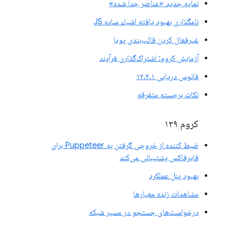
نمایه جدید «عناصر جدا شده»
نامگذاری بهبود یافته اشیاء ساده JS
غیرفعال کردن قالب‌بندی پویا
آزمایش کروم: اشتراک‌گذاری فرآیند
فانوس دریایی ۱۲.۲.۱
نکات برجسته متفرقه
کروم ۱۲۹
ضبط کننده از خروجی گرفتن به Puppeteer برای
فایرفاکس پشتیبانی می‌کند
بهبود پنل عملکرد
مشاهدات زنده معیارها
درخواست‌های جستجو در مسیر شبکه