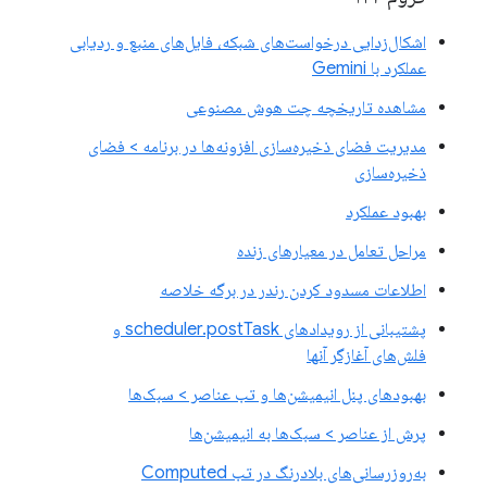
اشکال‌زدایی درخواست‌های شبکه، فایل‌های منبع و ردیابی
عملکرد با Gemini
مشاهده تاریخچه چت هوش مصنوعی
مدیریت فضای ذخیره‌سازی افزونه‌ها در برنامه > فضای
ذخیره‌سازی
بهبود عملکرد
مراحل تعامل در معیارهای زنده
اطلاعات مسدود کردن رندر در برگه خلاصه
پشتیبانی از رویدادهای scheduler.postTask و
فلش‌های آغازگر آنها
بهبودهای پنل انیمیشن‌ها و تب عناصر > سبک‌ها
پرش از عناصر > سبک‌ها به انیمیشن‌ها
به‌روزرسانی‌های بلادرنگ در تب Computed