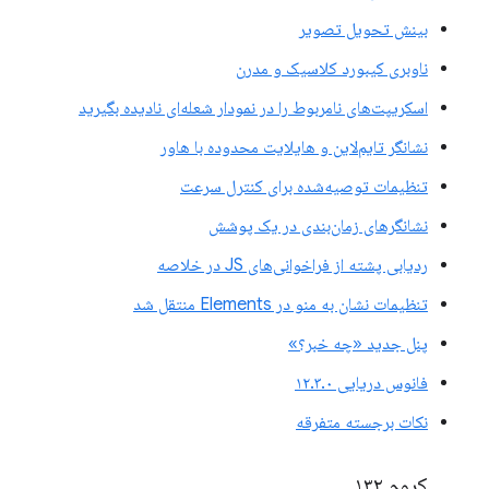
بینش تحویل تصویر
ناوبری کیبورد کلاسیک و مدرن
اسکریپت‌های نامربوط را در نمودار شعله‌ای نادیده بگیرید
نشانگر تایم‌لاین و هایلایت محدوده با هاور
تنظیمات توصیه‌شده برای کنترل سرعت
نشانگرهای زمان‌بندی در یک پوشش
ردیابی پشته از فراخوانی‌های JS در خلاصه
تنظیمات نشان به منو در Elements منتقل شد
پنل جدید «چه خبر؟»
فانوس دریایی ۱۲.۳.۰
نکات برجسته متفرقه
کروم ۱۳۲