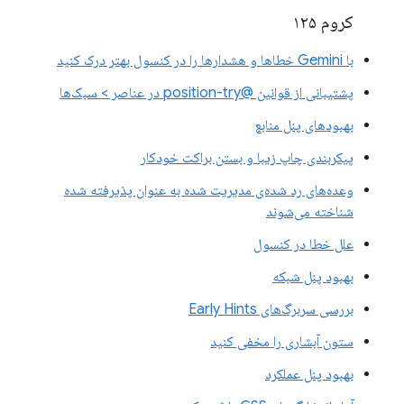
کروم ۱۲۵
با Gemini خطاها و هشدارها را در کنسول بهتر درک کنید
پشتیبانی از قوانین @position-try در عناصر > سبک‌ها
بهبودهای پنل منابع
پیکربندی چاپ زیبا و بستن براکت خودکار
وعده‌های رد شده‌ی مدیریت شده به عنوان پذیرفته شده
شناخته می‌شوند
علل خطا در کنسول
بهبود پنل شبکه
بررسی سربرگ‌های Early Hints
ستون آبشاری را مخفی کنید
بهبود پنل عملکرد