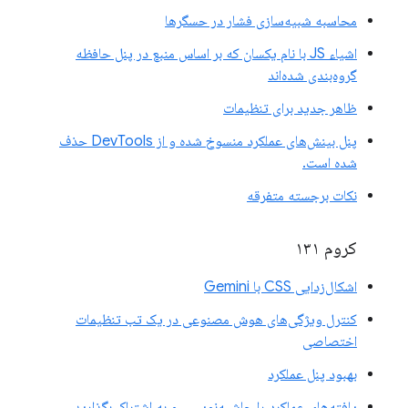
محاسبه شبیه‌سازی فشار در حسگرها
اشیاء JS با نام یکسان که بر اساس منبع در پنل حافظه
گروه‌بندی شده‌اند
ظاهر جدید برای تنظیمات
پنل بینش‌های عملکرد منسوخ شده و از DevTools حذف
شده است.
نکات برجسته متفرقه
کروم ۱۳۱
اشکال‌زدایی CSS با Gemini
کنترل ویژگی‌های هوش مصنوعی در یک تب تنظیمات
اختصاصی
بهبود پنل عملکرد
یافته‌های عملکرد را حاشیه‌نویسی و به اشتراک بگذارید