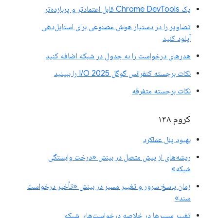
یک Chrome DevTools قابل اعتمادتر و پربازده‌تر
تصاویر را در دستیار هوش مصنوعی برای استایل‌دهی
آپلود کنید
هدرهای درخواست را به جدول در شبکه اضافه کنید
نکات برجسته کنفرانس گوگل I/O 2025 را ببینید
نکات برجسته متفرقه
کروم ۱۳۸
بهبود پنل عملکرد
ریشه‌های از پیش متصل در بینش «درخت وابستگی
شبکه»
زمان پاسخ سرور و تغییر مسیر در بینش «تأخیر درخواست
سند»
تغییر مسیرها در خلاصه درخواست‌های شبکه