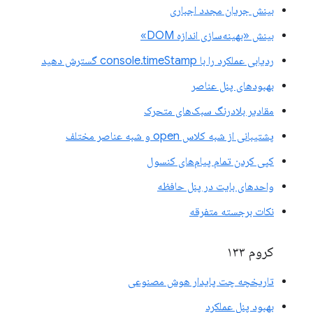
بینش جریان مجدد اجباری
بینش «بهینه‌سازی اندازه DOM»
ردیابی عملکرد را با console.timeStamp گسترش دهید
بهبودهای پنل عناصر
مقادیر بلادرنگ سبک‌های متحرک
پشتیبانی از شبه کلاس open و شبه عناصر مختلف
کپی کردن تمام پیام‌های کنسول
واحدهای بایت در پنل حافظه
نکات برجسته متفرقه
کروم ۱۳۳
تاریخچه چت پایدار هوش مصنوعی
بهبود پنل عملکرد