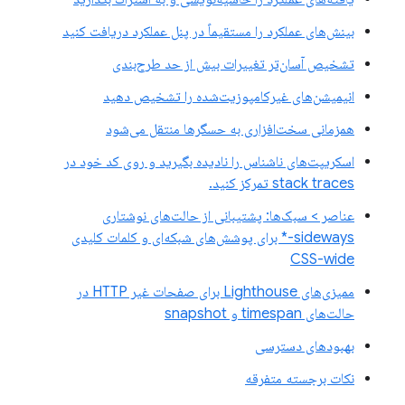
بینش‌های عملکرد را مستقیماً در پنل عملکرد دریافت کنید
تشخیص آسان‌تر تغییرات بیش از حد طرح‌بندی
انیمیشن‌های غیرکامپوزیت‌شده را تشخیص دهید
همزمانی سخت‌افزاری به حسگرها منتقل می‌شود
اسکریپت‌های ناشناس را نادیده بگیرید و روی کد خود در
stack traces تمرکز کنید.
عناصر > سبک‌ها: پشتیبانی از حالت‌های نوشتاری
sideways-* برای پوشش‌های شبکه‌ای و کلمات کلیدی
CSS-wide
ممیزی‌های Lighthouse برای صفحات غیر HTTP در
حالت‌های timespan و snapshot
بهبودهای دسترسی
نکات برجسته متفرقه