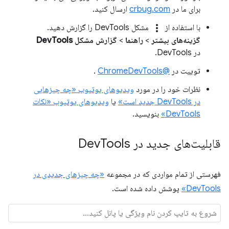
برای ما در
crbug.com
ارسال کنید.
more_vert
با استفاده از
مشکل DevTools را گزارش دهید.
گزینه‌های بیشتر
>
راهنما
>
گزارش مشکل DevTools
در DevTools.
توییت در
@ChromeDevTools
.
نظرات خود را در مورد
ویدیوهای یوتیوب «چه چیزهایی
در DevTools جدید است»
یا
ویدیوهای یوتیوب «نکات
DevTools»
بنویسید.
قابلیت‌های جدید در Dev
Tools
فهرستی از تمام مواردی که در مجموعه
«چه چیزهای جدیدی در
DevTools»
پوشش داده شده است.