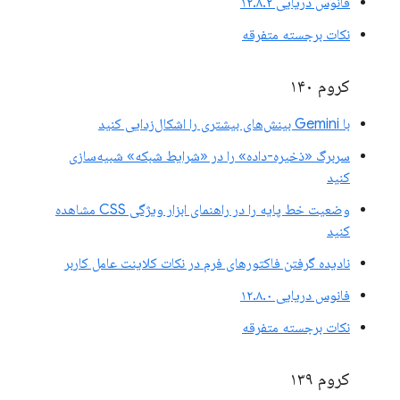
فانوس دریایی ۱۲.۸.۲
نکات برجسته متفرقه
کروم ۱۴۰
با Gemini بینش‌های بیشتری را اشکال‌زدایی کنید
سربرگ «ذخیره-داده» را در «شرایط شبکه» شبیه‌سازی
کنید
وضعیت خط پایه را در راهنمای ابزار ویژگی CSS مشاهده
کنید
نادیده گرفتن فاکتورهای فرم در نکات کلاینت عامل کاربر
فانوس دریایی ۱۲.۸.۰
نکات برجسته متفرقه
کروم ۱۳۹