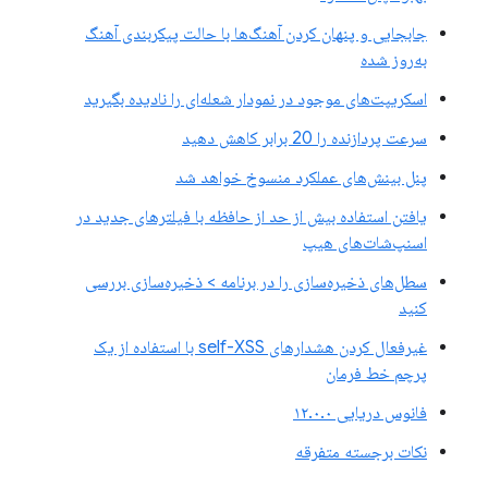
جابجایی و پنهان کردن آهنگ‌ها با حالت پیکربندی آهنگ
به‌روز شده
اسکریپت‌های موجود در نمودار شعله‌ای را نادیده بگیرید
سرعت پردازنده را 20 برابر کاهش دهید
پنل بینش‌های عملکرد منسوخ خواهد شد
یافتن استفاده بیش از حد از حافظه با فیلترهای جدید در
اسنپ‌شات‌های هیپ
سطل‌های ذخیره‌سازی را در برنامه > ذخیره‌سازی بررسی
کنید
غیرفعال کردن هشدارهای self-XSS با استفاده از یک
پرچم خط فرمان
فانوس دریایی ۱۲.۰.۰
نکات برجسته متفرقه