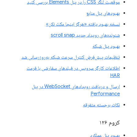
موقعیت لنگر CSS را در پنل Elements بررسی کنید
بهبودهای پنل منابع
نسخه بهبود یافته «هرگز اینجا مکث نکن»
شنونده‌های رویداد جدید scroll snap
بهبود پنل شبکه
تنظیمات پیش‌فرض کنترل سرعت شبکه به‌روزرسانی شد
اطلاعات کارگر سرویس در فیلدهای سفارشی با فرمت
HAR
ارسال و دریافت رویدادهای WebSocket در پنل
Performance
نکات برجسته متفرقه
کروم ۱۲۶
بهبود پنل عملکرد