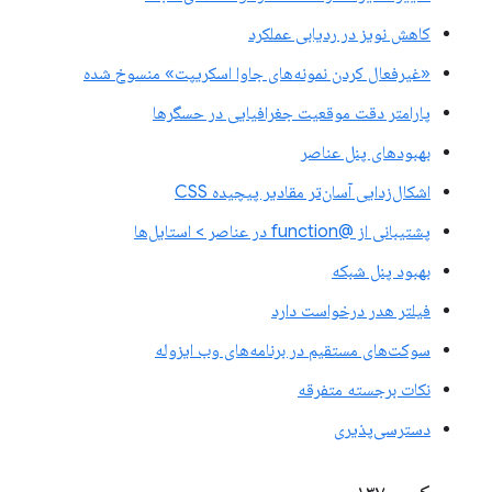
کاهش نویز در ردیابی عملکرد
«غیرفعال کردن نمونه‌های جاوا اسکریپت» منسوخ شده
پارامتر دقت موقعیت جغرافیایی در حسگرها
بهبودهای پنل عناصر
اشکال‌زدایی آسان‌تر مقادیر پیچیده CSS
پشتیبانی از @function در عناصر > استایل‌ها
بهبود پنل شبکه
فیلتر هدر درخواست دارد
سوکت‌های مستقیم در برنامه‌های وب ایزوله
نکات برجسته متفرقه
دسترسی‌پذیری