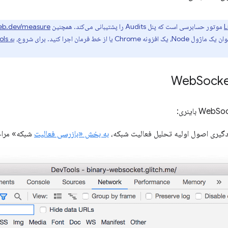
L
موتور حسابرسی است که پنل Audits را پشتیبانی می‌کند. همچنین
eb.dev/measure
به Run Lighthouse in Chrome DevTools
Sock
یادگیری اصول اولیه تحلیل فعالیت شبکه،
به بخش «بازرسی فعالیت
شبکه» مراج