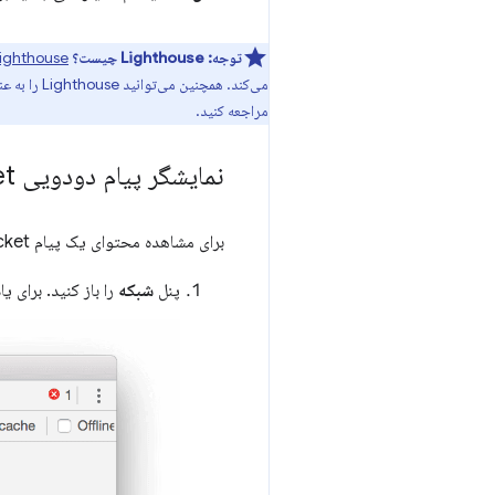
توجه:
Lighthouse چیست؟
ighthouse
می‌کند. همچنین می‌توانید Lighthouse را به عنوان یک ماژول Node، یک افزونه Chrome یا از خط فرمان اجرا کنید. برای شروع،
مراجعه کنید.
نمایشگر پیام دودویی Web
et
برای مشاهده محتوای یک پیام WebSocket باینری:
پنل
شبکه
را باز کنید. برای 