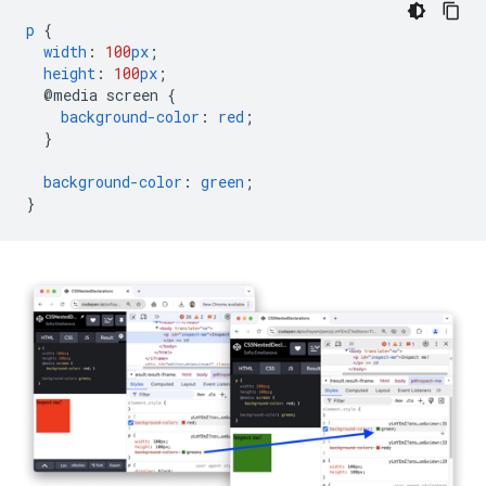
p
{
width
:
100
px
;
height
:
100
px
;
@media
screen
{
background-color
:
red
;
}
background-color
:
green
;
}