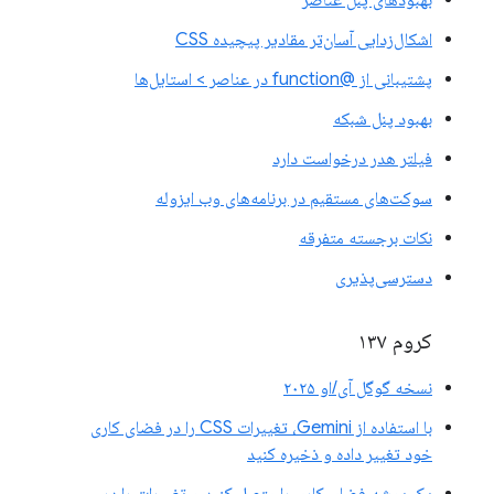
اشکال‌زدایی آسان‌تر مقادیر پیچیده CSS
پشتیبانی از @function در عناصر > استایل‌ها
بهبود پنل شبکه
فیلتر هدر درخواست دارد
سوکت‌های مستقیم در برنامه‌های وب ایزوله
نکات برجسته متفرقه
دسترسی‌پذیری
کروم ۱۳۷
نسخه گوگل آی/او ۲۰۲۵
با استفاده از Gemini، تغییرات CSS را در فضای کاری
خود تغییر داده و ذخیره کنید
یک پوشه فضای کاری را متصل کنید و تغییرات را در