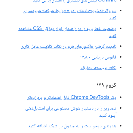
سربرگ «ذخیره-داده» را در «شرایط شبکه» شبیه‌سازی
کنید
وضعیت خط پایه را در راهنمای ابزار ویژگی CSS مشاهده
کنید
نادیده گرفتن فاکتورهای فرم در نکات کلاینت عامل کاربر
فانوس دریایی ۱۲.۸.۰
نکات برجسته متفرقه
کروم ۱۳۹
یک Chrome DevTools قابل اعتمادتر و پربازده‌تر
تصاویر را در دستیار هوش مصنوعی برای استایل‌دهی
آپلود کنید
هدرهای درخواست را به جدول در شبکه اضافه کنید