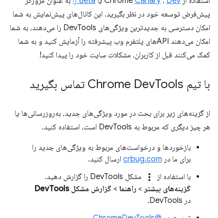
استفاده از Chrome
Dev
،
Canary
یا
Beta را
به عنوان مرورگر
پیش‌فرض توسعه خود در نظر بگیرید. این کانال‌های پیش‌نمایش به شما
امکان دسترسی به جدیدترین ویژگی‌های DevTools را می‌دهند، به شما
امکان می‌دهند APIهای پلتفرم وب پیشرفته را آزمایش کنید و به شما
کمک می‌کنند قبل از کاربران، مشکلات سایت خود را پیدا کنید!
با تیم Chrome Dev
Tools تماس بگیرید
از گزینه‌های زیر برای بحث در مورد ویژگی‌های جدید، به‌روزرسانی‌ها یا
هر چیز دیگری که مربوط به DevTools است، استفاده کنید.
بازخوردها و درخواست‌های مربوط به ویژگی‌های جدید را
برای ما در
crbug.com
ارسال کنید.
more_vert
با استفاده از
مشکل DevTools را گزارش دهید.
گزینه‌های بیشتر
>
راهنما
>
گزارش مشکل DevTools
در DevTools.
توییت در
@ChromeDevTools
.