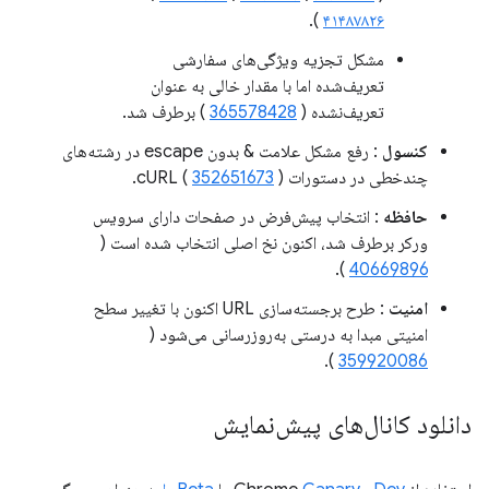
).
۴۱۴۸۷۸۲۶
مشکل تجزیه ویژگی‌های سفارشی
تعریف‌شده اما با مقدار خالی به عنوان
تعریف‌نشده (
365578428
) برطرف شد.
کنسول
: رفع مشکل علامت & بدون escape در رشته‌های
چندخطی در دستورات cURL (
).
352651673
حافظه
: انتخاب پیش‌فرض در صفحات دارای سرویس
ورکر برطرف شد، اکنون نخ اصلی انتخاب شده است (
).
40669896
امنیت
: طرح برجسته‌سازی URL اکنون با تغییر سطح
امنیتی مبدا به درستی به‌روزرسانی می‌شود (
).
359920086
دانلود کانال‌های پیش‌نمایش