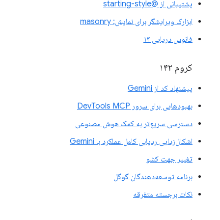
پشتیبانی از @starting-style
ابزارک ویرایشگر برای نمایش: masonry
فانوس دریایی ۱۳
کروم ۱۴۲
پیشنهاد کد از Gemini
بهبودهایی برای سرور DevTools MCP
دسترسی سریع‌تر به کمک هوش مصنوعی
اشکال‌زدایی ردیابی کامل عملکرد با Gemini
تغییر جهت کشو
برنامه توسعه‌دهندگان گوگل
نکات برجسته متفرقه