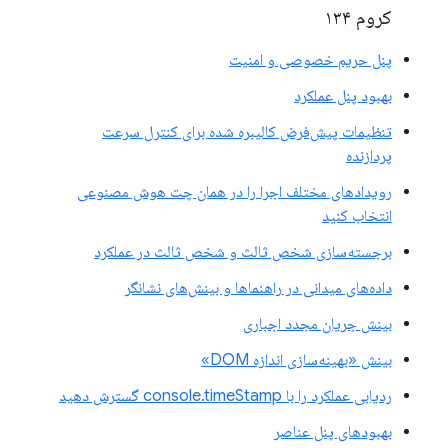
کروم ۱۳۴
پنل حریم خصوصی و امنیت
بهبود پنل عملکرد
تنظیمات پیش‌فرض کالیبره شده برای کنترل سرعت
پردازنده
رویدادهای مختلف اجرا را در همان چت هوش مصنوعی
انتخاب کنید
برجسته‌سازی شخص ثالث و شخص ثالث در عملکرد
داده‌های میدانی در راهنماها و بینش‌های نشانگر
بینش جریان مجدد اجباری
بینش «بهینه‌سازی اندازه DOM»
ردیابی عملکرد را با console.timeStamp گسترش دهید
بهبودهای پنل عناصر