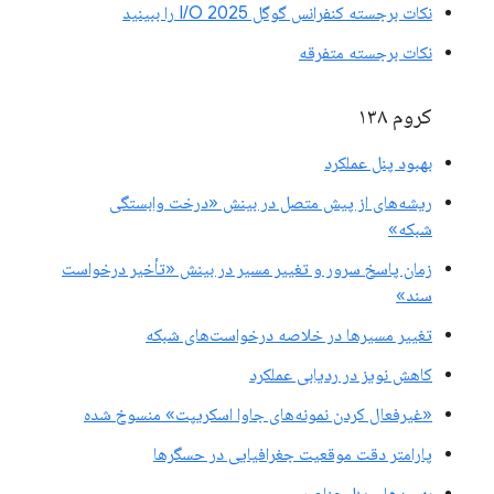
نکات برجسته کنفرانس گوگل I/O 2025 را ببینید
نکات برجسته متفرقه
کروم ۱۳۸
بهبود پنل عملکرد
ریشه‌های از پیش متصل در بینش «درخت وابستگی
شبکه»
زمان پاسخ سرور و تغییر مسیر در بینش «تأخیر درخواست
سند»
تغییر مسیرها در خلاصه درخواست‌های شبکه
کاهش نویز در ردیابی عملکرد
«غیرفعال کردن نمونه‌های جاوا اسکریپت» منسوخ شده
پارامتر دقت موقعیت جغرافیایی در حسگرها
بهبودهای پنل عناصر