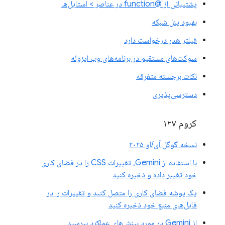
پشتیبانی از @function در عناصر > استایل‌ها
بهبود پنل شبکه
فیلتر هدر درخواست دارد
سوکت‌های مستقیم در برنامه‌های وب ایزوله
نکات برجسته متفرقه
دسترسی‌پذیری
کروم ۱۳۷
نسخه گوگل آی/او ۲۰۲۵
با استفاده از Gemini، تغییرات CSS را در فضای کاری
خود تغییر داده و ذخیره کنید
یک پوشه فضای کاری را متصل کنید و تغییرات را در
فایل‌های منبع خود ذخیره کنید
از Gemini در مورد بینش‌های عملکرد بپرسید