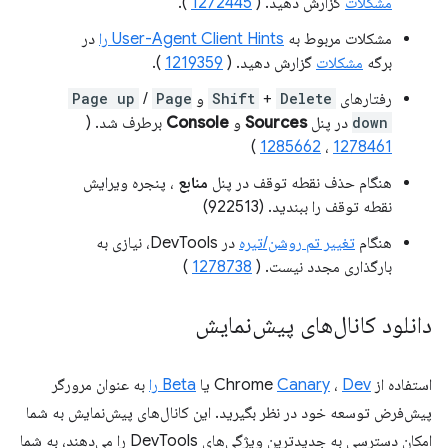
مشکلات
گزارش دهید. (
1272445
).
مشکلات مربوط به
User-Agent Client Hints را
در
برگه
مشکلات
گزارش دهید. (
1219359
).
رفتارهای
Delete
+
Shift
و
Page
/
Page up
down
در پنل
Sources
و
Console
برطرف شد. (
)
1285662
،
1278461
هنگام حذف نقطه توقف در پنل
منابع
، پنجره ویرایش
نقطه توقف را ببندید. (922513)
هنگام
تغییر تم روشن/تیره
در DevTools، نیازی به
بارگذاری مجدد نیست. (
1278738
)
دانلود کانال‌های پیش‌نمایش
استفاده از Chrome
Dev
،
Canary
یا
Beta را
به عنوان مرورگر
پیش‌فرض توسعه خود در نظر بگیرید. این کانال‌های پیش‌نمایش به شما
امکان دسترسی به جدیدترین ویژگی‌های DevTools را می‌دهند، به شما