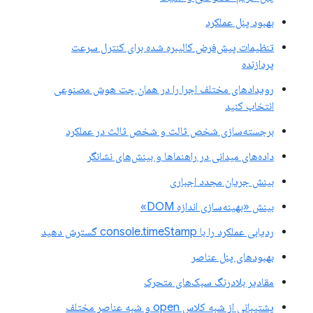
بهبود پنل عملکرد
تنظیمات پیش‌فرض کالیبره شده برای کنترل سرعت
پردازنده
رویدادهای مختلف اجرا را در همان چت هوش مصنوعی
انتخاب کنید
برجسته‌سازی شخص ثالث و شخص ثالث در عملکرد
داده‌های میدانی در راهنماها و بینش‌های نشانگر
بینش جریان مجدد اجباری
بینش «بهینه‌سازی اندازه DOM»
ردیابی عملکرد را با console.timeStamp گسترش دهید
بهبودهای پنل عناصر
مقادیر بلادرنگ سبک‌های متحرک
پشتیبانی از شبه کلاس open و شبه عناصر مختلف