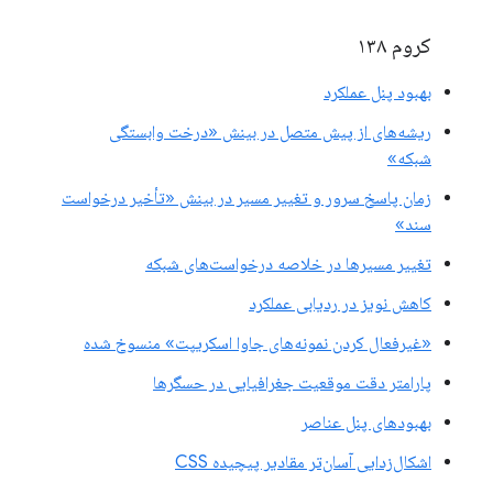
کروم ۱۳۸
بهبود پنل عملکرد
ریشه‌های از پیش متصل در بینش «درخت وابستگی
شبکه»
زمان پاسخ سرور و تغییر مسیر در بینش «تأخیر درخواست
سند»
تغییر مسیرها در خلاصه درخواست‌های شبکه
کاهش نویز در ردیابی عملکرد
«غیرفعال کردن نمونه‌های جاوا اسکریپت» منسوخ شده
پارامتر دقت موقعیت جغرافیایی در حسگرها
بهبودهای پنل عناصر
اشکال‌زدایی آسان‌تر مقادیر پیچیده CSS