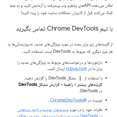
امکان می‌دهند APIهای پلتفرم وب پیشرفته را آزمایش کنید و به شما
کمک می‌کنند قبل از کاربران، مشکلات سایت خود را پیدا کنید!
با تیم Chrome Dev
Tools تماس بگیرید
از گزینه‌های زیر برای بحث در مورد ویژگی‌های جدید، به‌روزرسانی‌ها یا
هر چیز دیگری که مربوط به DevTools است، استفاده کنید.
بازخوردها و درخواست‌های مربوط به ویژگی‌های جدید را
برای ما در
crbug.com
ارسال کنید.
more_vert
با استفاده از
مشکل DevTools را گزارش دهید.
گزینه‌های بیشتر
>
راهنما
>
گزارش مشکل DevTools
در DevTools.
توییت در
@ChromeDevTools
.
نظرات خود را در مورد
ویدیوهای یوتیوب «چه چیزهایی
در DevTools جدید است»
یا
ویدیوهای یوتیوب «نکات