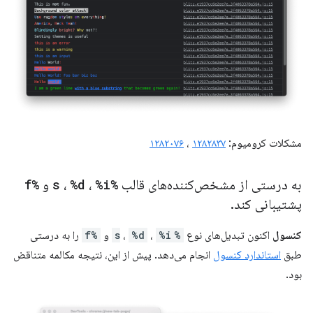
مشکلات کرومیوم:
۱۲۸۲۸۳۷
،
۱۲۸۲۰۷۶
به درستی از مشخص‌کننده‌های قالب
%s
%i
،
%d
،
و
%f
پشتیبانی کند
.
کنسول
اکنون تبدیل‌های نوع
%s
%i
،
%d
،
و
%f
را به درستی
طبق
استاندارد کنسول
انجام می‌دهد. پیش از این، نتیجه مکالمه متناقض
بود.