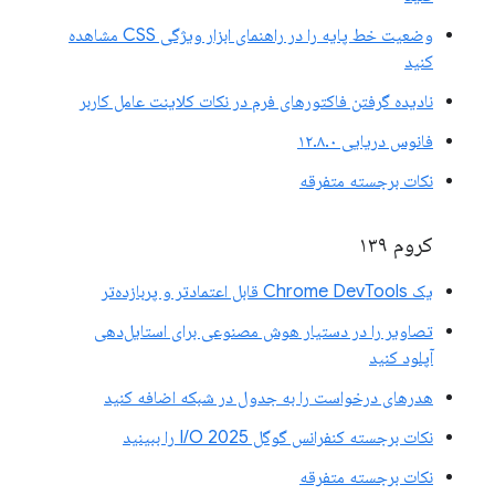
وضعیت خط پایه را در راهنمای ابزار ویژگی CSS مشاهده
کنید
نادیده گرفتن فاکتورهای فرم در نکات کلاینت عامل کاربر
فانوس دریایی ۱۲.۸.۰
نکات برجسته متفرقه
کروم ۱۳۹
یک Chrome DevTools قابل اعتمادتر و پربازده‌تر
تصاویر را در دستیار هوش مصنوعی برای استایل‌دهی
آپلود کنید
هدرهای درخواست را به جدول در شبکه اضافه کنید
نکات برجسته کنفرانس گوگل I/O 2025 را ببینید
نکات برجسته متفرقه