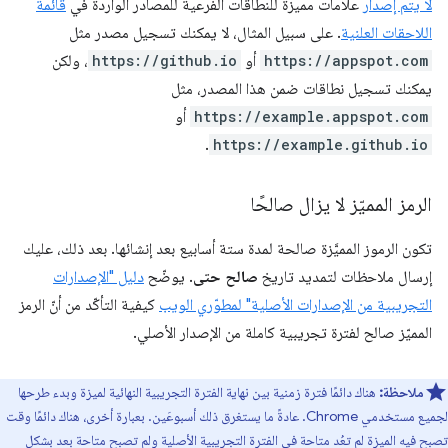
لا يتم إصدار
علامات مميزة للنطاقات الفرعية للمصادر الواردة في
قائمة
اللاحقات العلنية
. على سبيل المثال، لا يمكنك تسجيل مصدر مثل
https://appspot.com
أو
https://github.io
، ولكن
يمكنك تسجيل نطاقات ضمن هذا المصدر، مثل
https://example.appspot.com
أو
.
https://example.github.io
الرمز المميّز لا يزال صالحًا
تكون الرموز المميَّزة صالحة لمدة ستة أسابيع بعد إنشائها. بعد ذلك، عليك
إرسال ملاحظات لتمديد تاريخ
صالح حتى
. يوضّح
دليل "الإصدارات
التجريبية من الإصدارات الأصلية" لمطوّري الويب
كيفية التأكّد من أنّ الرمز
المميّز صالح لفترة تجريبية كاملة من الإصدار الأصلي.
ملاحظة:
هناك دائمًا فترة زمنية بين نهاية الفترة التجريبية النهائية لميزة وبدء طرحها
لجميع مستخدمي Chrome. عادةً ما يستغرق ذلك أسبوعَين. بعبارة أخرى، هناك دائمًا وقت
تصبح فيه الميزة لم تعُد متاحة في الفترة التجريبية الأصلية ولم تصبح متاحة بعد بشكل