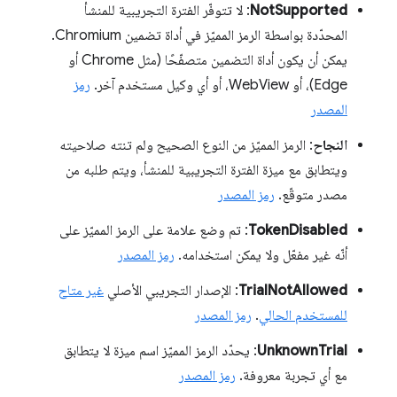
NotSupported
: لا تتوفّر الفترة التجريبية للمنشأ
المحدّدة بواسطة الرمز المميّز في أداة تضمين Chromium.
يمكن أن يكون أداة التضمين متصفّحًا (مثل Chrome أو
Edge)، أو WebView، أو أي وكيل مستخدم آخر.
رمز
المصدر
النجاح
: الرمز المميّز من النوع الصحيح ولم تنته صلاحيته
ويتطابق مع ميزة الفترة التجريبية للمنشأ، ويتم طلبه من
مصدر متوقّع.
رمز المصدر
TokenDisabled
: تم وضع علامة على الرمز المميّز على
أنّه غير مفعّل ولا يمكن استخدامه.
رمز المصدر
TrialNotAllowed
: الإصدار التجريبي الأصلي
غير متاح
للمستخدم الحالي
.
رمز المصدر
UnknownTrial
: يحدّد الرمز المميّز اسم ميزة لا يتطابق
مع أي تجربة معروفة.
رمز المصدر