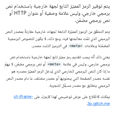
يتم توفير الرمز المميّز التابع لجهة خارجية باستخدام نص
برمجي خارجي، وليس علامة وصفية أو عنوان HTTP أو
نص برمجي مضمّن
.
يتم التحقّق من الرموز المميّزة التابعة لجهات خارجية مقارنةً بمصدر النص
البرمجي الذي تمّت معالجتها فيه. ومع ذلك، لا يكون للنصوص البرمجية
المضمّنة وعلامات
<meta>
في الترميز الثابت مصدر.
يعني ذلك أنّه يجب تقديم رمز مميّز تابع لجهة خارجية باستخدام نص
برمجي خارجي، وليس في علامة
<meta>
أو نص برمجي مضمّن. لا يهمّ
ما إذا كان النص البرمجي الخارجي الذي يُدخل الرمز المميّز مصدره هو
نفسه مصدر الصفحة التي يحتويها أو مصدر مختلف، ما دام مصدر النص
البرمجي يتطابق مع مصدر مسجَّل للتجربة.
يمكنك الاطّلاع على عرض توضيحي لهذا الإجراء على
ot-iframe-
.
3p.glitch.me