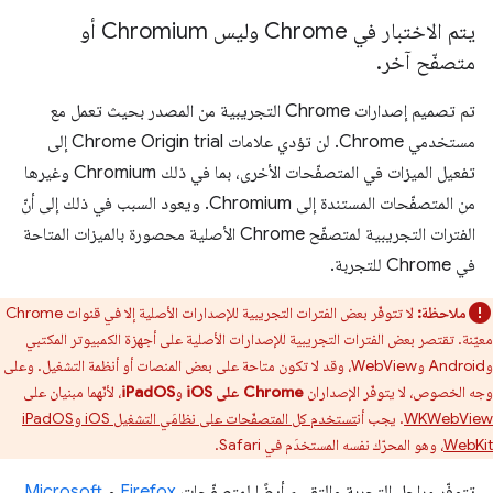
يتم الاختبار في Chrome وليس Chromium أو
متصفّح آخر
.
تم تصميم إصدارات Chrome التجريبية من المصدر بحيث تعمل مع
مستخدمي Chrome. لن تؤدي علامات Chrome Origin trial إلى
تفعيل الميزات في المتصفّحات الأخرى، بما في ذلك Chromium وغيرها
من المتصفّحات المستندة إلى Chromium. ويعود السبب في ذلك إلى أنّ
الفترات التجريبية لمتصفّح Chrome الأصلية محصورة بالميزات المتاحة
في Chrome للتجربة.
ملاحظة:
لا تتوفّر بعض الفترات التجريبية للإصدارات الأصلية إلا في قنوات Chrome
معيّنة. تقتصر بعض الفترات التجريبية للإصدارات الأصلية على أجهزة الكمبيوتر المكتبي
وAndroid وWebView، وقد لا تكون متاحة على بعض المنصات أو أنظمة التشغيل. وعلى
وجه الخصوص، لا يتوفّر الإصداران
Chrome على iOS
و
iPadOS
، لأنّهما مبنيان على
WKWebView
. يجب أن
تستخدم كل المتصفّحات على نظامَي التشغيل iOS وiPadOS
WebKit
، وهو المحرّك نفسه المستخدَم في Safari.
تتوفّر مراحل التجربة والتقييم أيضًا لمتصفّحات
Firefox
و
Microsoft