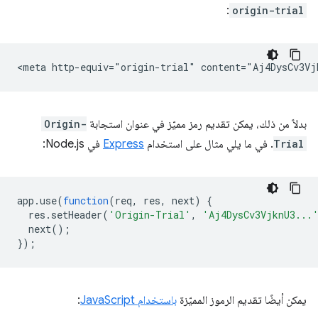
:
origin-trial
بدلاً من ذلك، يمكن تقديم رمز مميّز في عنوان استجابة
Origin-
Trial
. في ما يلي مثال على استخدام
Express
في Node.js:
app
.
use
(
function
(
req
,
res
,
next
)
{
res
.
setHeader
(
'Origin-Trial'
,
'Aj4DysCv3VjknU3...
next
();
});
يمكن أيضًا تقديم الرموز المميّزة
باستخدام JavaScript
: