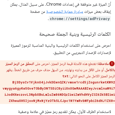
أنّ الميزة غير متوقفة في إعدادات Chrome. على سبيل المثال، يمكن
إيقاف بعض ميزات
مبادرة حماية الخصوصية
من صفحة
.
chrome://settings/adPrivacy
الكلمات الرئيسية وبنية الجملة صحيحة
احرص على استخدام الكلمات الرئيسية والبنية المناسبة للرموز المميزة
لإصدارات الإصدار التجريبي من التطبيق.
ملاحظة:
تقتطع هذه الأمثلة قيمة الرمز المميّز. احرص على
التحقّق من الرمز المميّز
بالكامل
، أو على الأقل من بدايته ونهايته. من السهل حذف حرف عن طريق الخطأ. يظهر
الرمز المميّز الكامل على النحو التالي:
txt
Bj3DysCv1VjknU4jJvkDEwnQZK/vmse1rcd5jZogunrkwtKW92
vmygya6gyKe5GveTObBy3NT5DiC8yiiXnXGwMAAABZeyJvcmlnaW9i7
iJodHXwczovL3NpbXBsLmluZm86NDQzIiwiZmVhdHVyZSI6Ik5BIiwi
ZXhwaXH5IjoxNjMxNjYzOTk5LCJpc1N1YmRvbWFpbiI6dHJ1ZX0=
لاستخدام الطرف الأول، يمكن تقديم رمز مميّز في علامة وصفية