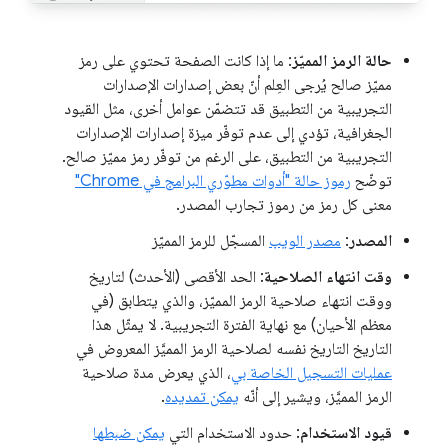
حالة الرمز المميّز
: ما إذا كانت الصفحة تحتوي على رمز
مميّز صالح يُرجى العِلم أنّ بعض إصدارات الإصدارات
التجريبية من التطبيق قد تتضمّن عوامل أخرى، مثل القيود
الجغرافية، تؤدي إلى عدم توفّر ميزة إصدارات الإصدارات
التجريبية من التطبيق، على الرغم من توفّر رمز مميّز صالح.
توضّح
رموز حالة "أدوات مطوّري البرامج في Chrome"
معنى كل رمز من رموز تجارب المصدر.
المصدر
:
مصدر الويب
المسجّل للرمز المميّز
وقت انتهاء الصلاحية
: الحد الأقصى (الأحدث) لتاريخ
ووقت انتهاء صلاحية الرمز المميّز، والذي يتطابق (في
معظم الأحيان) مع نهاية الفترة التجريبية. لا يمثّل هذا
التاريخ التاريخ نفسه لصلاحية الرمز المميَّز المعروض في
عمليات التسجيل الخاصة بي
، الذي يعرض مدة صلاحية
الرمز المميَّز، ويشير إلى أنّه
يمكن تمديده
.
قيود الاستخدام
: حدود الاستخدام التي
يمكن ضبطها