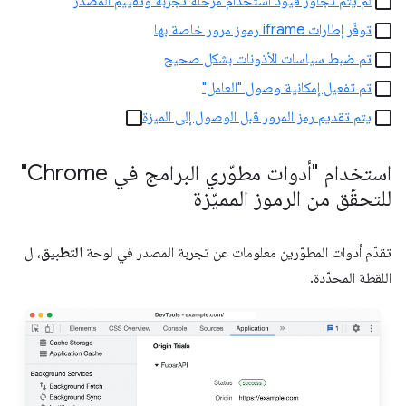
لم يتم تجاوز قيود استخدام مرحلة تجربة وتقييم المصدر
توفّر إطارات iframe رموز مرور خاصة بها
تم ضبط سياسات الأذونات بشكل صحيح
تم تفعيل إمكانية وصول "العامل"
يتم تقديم رمز المرور قبل الوصول إلى الميزة
استخدام "أدوات مطوّري البرامج في Chrome"
للتحقّق من الرموز المميّزة
تقدّم أدوات المطوّرين معلومات عن تجربة المصدر في لوحة
التطبيق
، ل
اللقطة المحدّدة.