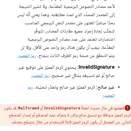
لأحد مصادر النصوص البرمجية المقدّمة، ولا تشير النتيجة
إلى المصدر المحدّد الذي تمت مطابقته. وهذا يعني أنّه ليس
بحثًا مباشرًا للعثور على مصدر النص البرمجي المناسب.
لتجنُّب إعادة إجراء جميع مقارنات المصادر، تتوفّر
اختصارات تعتمد على عدد مصادر النصوص البرمجية
المقدَّمة. يجب أن يكون هناك رمز واحد على الأقل، وإلا لن
يتم التحقّق من صحة رمز الطرف الثالث بنجاح.
رمز المصدر
InvalidSignature
: يحتوي الرمز المميّز على توقيع غير
صالح أو تم تنسيقه بشكلٍ غير صحيح.
رمز المصدر
غير صالح
: الرمز المميّز غير صالح وتعذّر تحليله.
رمز
المصدر
تحذير:
في حال حدوث الخطأ
أو
، قد يكون
Malformed
InvalidSignature
الرمز المميّز متوافقًا مع تنسيق صالح ولكن لا يتعرّف عليه المتصفّح أو إصدار المتصفّح
الحالي. من المحتمل أن يكون الرمز المميّز قابلاً للاستخدام من خلال متصفّح مختلف.