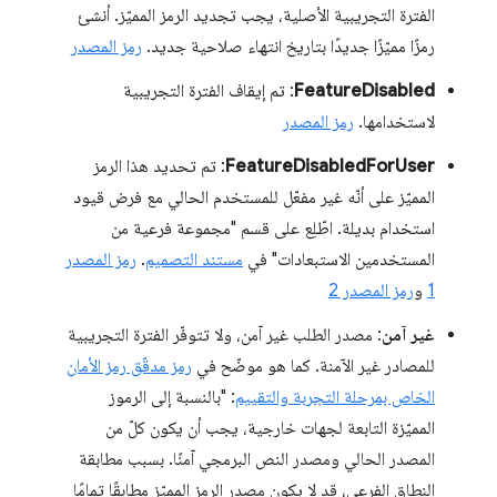
الفترة التجريبية الأصلية، يجب تجديد الرمز المميّز. أنشئ
رمزًا مميّزًا جديدًا بتاريخ انتهاء صلاحية جديد.
رمز المصدر
FeatureDisabled
: تم إيقاف الفترة التجريبية
لاستخدامها.
رمز المصدر
FeatureDisabledForUser
: تم تحديد هذا الرمز
المميّز على أنّه غير مفعّل للمستخدم الحالي مع فرض قيود
استخدام بديلة. اطّلِع على قسم "مجموعة فرعية من
المستخدمين الاستبعادات" في
مستند التصميم
.
رمز المصدر
1
و
رمز المصدر 2
غير آمن
: مصدر الطلب غير آمن، ولا تتوفّر الفترة التجريبية
للمصادر غير الآمنة. كما هو موضّح في
رمز مدقّق رمز الأمان
الخاص بمرحلة التجربة والتقييم
: "بالنسبة إلى الرموز
المميّزة التابعة لجهات خارجية، يجب أن يكون كلّ من
المصدر الحالي ومصدر النص البرمجي آمنًا. بسبب مطابقة
النطاق الفرعي، قد لا يكون مصدر الرمز المميّز مطابقًا تمامًا