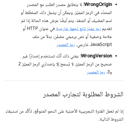
WrongOrigin
: لا يتطابق مصدر الطلب مع المصدر
المحدّد في الرمز المميّز. ويمكن أن يشمل ذلك المخطّط أو
اسم المضيف أو المنفذ. يتم أيضًا عرض هذه الحالة إذا تم
تقديم
رمز مميّز تابع لجهة خارجية
في عنوان HTTP أو
علامة وصفية أو نص برمجي مضمّن، بدلاً من ملف
JavaScript خارجي.
رمز المصدر
WrongVersion
: يعني ذلك أنّك تستخدم إصدارًا غير
صحيح من الرمز المميّز. لا يُسمح إلا بإصدارَي الرمز المميّز 2
و3.
رمز المصدر
الشروط المطلوبة لتجارب المصدر
إذا لم تعمل الفترة التجريبية الأصلية على النحو المتوقّع، تأكَّد من استيفاء
الشروط التالية.